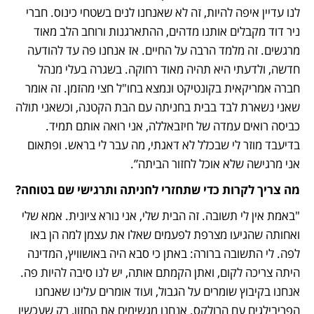
לנו עדיין איפה להיות, זה לא שאנחנו לנים בשטחי כינוס. חברי 
ניר דוד מקבלים אותנו מדהים, ההתארגנות ורוחב הלב מאוד 
מרגשים. זה מלמד הרבה על החיים. אז אנחנו פה עד להודעה 
חדשה, ולדעתי היא תהיה מאוד רחוקה. בשגרה בעלי מנהל 
חברה אמריקאית בקונטיקט ונמצא בחו"ל חצי מהזמן. זה אומר 
שאני נשארת לבד בבית בחניתה עם הבת הקטנה, וכשאני תולה 
כביסה רואים עמדה של חיזבאללה, אני רואה אותם תמיד. 
בדיעבד מוזר לי שבכלל לא דאגתי, מה עבר לי בראש. ופתאום 
אני מרגישה שלא אוכל לחזור הביתה”.
מה צריך לקרות כדי שתחזרי לחניתה ותרגישי שם בטוחה?
"באמת אין לי תשובה. זה הבית שלי, אני נורא ציונית. אמא שלי 
ואחותה שהגיעו מצרפת לפעמים שאלו את עצמן למה הן באו 
לפה. לי התשובה ברורה: באתן כי סבא היה באושוויץ, המדינה 
היתה צריכה לקום, ואתן הקמתם אותה, יש לנו סיבה להיות פה. 
אנחנו בקיבוץ שומרים על הגבול, ועוד אומרים עלינו שאנחנו 
הפריבילגים עם הרולקס. אנחנו מגשימים את החזון, רק שעכשיו 