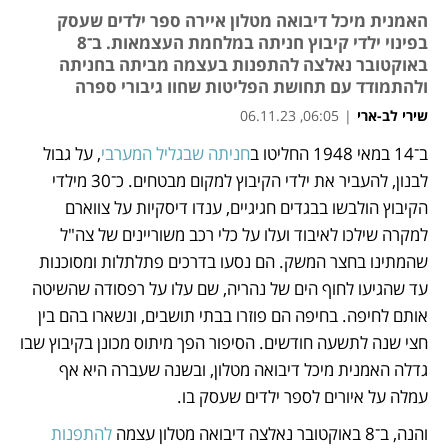
האמנית מיכל דיבואה מטלון איירה ספר ילדים שעסק
בפינוי ילדי קיבוץ חניתה במלחמת העצמאות. ב־8
באוקטובר נאלצה להתפנות בעצמה מביתה בחניתה
ולהתמודד עם תחושת הפליטות שחוו גיבורי ספרה
שירי לב-ארי
|
06:05, 06.11.23
ב־14 במאי 1948 החליטו ב
חניתה שבגליל המערבי
, על גבול 
נפתח בכרטיסייה חדשה
נפתח בכרטיסייה חדשה
לבנון, להעביר את ילדי הקיבוץ למקום מבטחים. כ־30 מילדי 
הקיבוץ הולבשו בבגדים חגיגיים, ענדו דיסקיות על צווארם 
למקרה שילכו לאיבוד ועלו על כלי רכב משוריינים של צה"ל 
שהמתינו בחצר המשק. הם נסעו בדרכים פתלתלות ומסוכנות 
עד שהגיעו לחוף הים של נהריה, שם עלו על רפסודה שהשיטה 
אותם לחיפה. בחיפה הם פוזרו בבתי תושבים, ונשארו בהם בין 
חצי שנה לתשעה חודשים. הסיפור הפך מיתוס מכונן בקיבוץ שבו 
גדלה האמנית מיכל דיבואה מטלון, ובשנה שעברה היא אף 
עמלה על איורים לספר ילדים שעסק בו.  
והנה, ב־8 באוקטובר נאלצה דיבואה מטלון עצמה 
להתפנות 