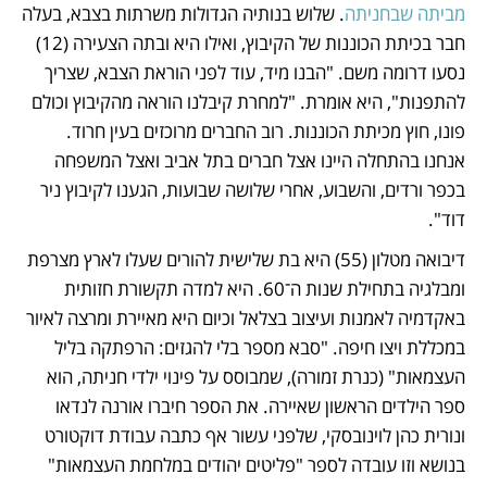
מביתה שבחניתה
. שלוש בנותיה הגדולות משרתות בצבא, בעלה 
חבר בכיתת הכוננות של הקיבוץ, ואילו היא ובתה הצעירה (12) 
נסעו דרומה משם. "הבנו מיד, עוד לפני הוראת הצבא, שצריך 
להתפנות", היא אומרת. "למחרת קיבלנו הוראה מהקיבוץ וכולם 
פונו, חוץ מכיתת הכוננות. רוב החברים מרוכזים בעין חרוד. 
אנחנו בהתחלה היינו אצל חברים בתל אביב ואצל המשפחה 
בכפר ורדים, והשבוע, אחרי שלושה שבועות, הגענו לקיבוץ ניר 
דוד".
דיבואה מטלון (55) היא בת שלישית להורים שעלו לארץ מצרפת 
ומבלגיה בתחילת שנות ה־60. היא למדה תקשורת חזותית 
באקדמיה לאמנות ועיצוב בצלאל וכיום היא מאיירת ומרצה לאיור 
במכללת ויצו חיפה. "סבא מספר בלי להגזים: הרפתקה בליל 
העצמאות" (כנרת זמורה), שמבוסס על פינוי ילדי חניתה, הוא 
ספר הילדים הראשון שאיירה. את הספר חיברו אורנה לנדאו 
ונורית כהן לוינובסקי, שלפני עשור אף כתבה עבודת דוקטורט 
בנושא וזו עובדה לספר "פליטים יהודים במלחמת העצמאות" 