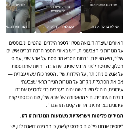
אני לא צריכה את המשרד: רונית שרעבי-חדד מנהלת ארגון של 30000 עובדים מכל מקום_v
טכנולוגיה זה לא רק בהייטק: גם תעשיית המזון הישראלית מאמצת כלי AI, אוטומציה וניתוח דאטה בזמן אמת
חינוך הוא המש
האיורים שיצרה דיבואה מטלון לספר הילדים יפהפיים ומבוססים 
על מגזרות נייר צבעוניות. "יש באיורי הספר הרבה דברים אישיים 
שלי", היא מציינת. "דמות הסבא מבוססת על אבא שלי, עמוס 
מטלון, שנפטר לפני ארבע שנים. יש הרבה דמויות שמבוססות 
על אנשים מחניתה, על הילדות שלי. הספר כולו עשוי עברית — 
אם את מסתכלת מקרוב על מגזרות הנייר תראי שצבעתי 
עיתונים, היה לי חשוב שזה יהיה בעברית כדי להכניס את זה 
בדלת האחורית. חוץ מהאפודה של אבא שלי, שם הכנסתי קצת 
עיתונים בצרפתית. אחיזה קטנה מהעבר". 
המילים פליטות וישראליות נשמעות מנוגדות זו לזו. 
"יחסית אנחנו פליטים פירסט קלאס, כי המדינה דואגת לנו, יש 