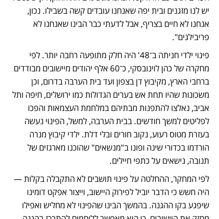
יש לנו מזגנים ובית יפה שאנחנו עובדים קשה בשבילו. נכון, 
אנחנו לא חיים בצריף, אבל לדעתי כבר הבינו שאנחנו לא 
פריבילגים".
פינוי ילדי חניתה ב־48' היה חלק מתופעה רחבה יותר. לפי 
מחקרה של כהן לוינובסקי, כ־60 אלף יהודים מיישובים מבודדים 
ברחבי הארץ, מקיבוץ דן בצפון ועד בית הערבה בדרום, וכן 
משכונות שהיו תחת אש בערים הגדולות כמו ירושלים, חיפה ותל 
אביב, נאלצו להתפנות מבתיהם במלחמת העצמאות והפכו 
לפליטים למשך חודשים. בבית הערבה, למשל, הפינוי נעשה 
בעזרת מטוס רעוע, נקוב חורים ובלי דלת. ילדי קיבוץ מנרה 
הורדמו בכדורי שינה ופונו ב"מנשאים" שהוכנו מארגזים של 
תנובה, נישאים על כתפי חיילים.
לפי המחקר, ההחלטה על פינוי תושבים לא התקבלה בקלות — 
היה חשש כי הדבר יוביל לפירוק היישוב, וייצור אפקט דומינו 
שיפגע בקו ההגנה. בהמשך הבינו שהפינוי לא מחליש ואפילו 
מחזק את היישובים, כי הוא מאפשר ללוחמים להתרכז בהגנה 