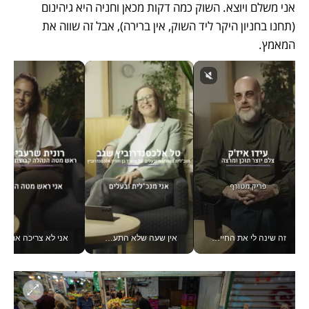
אני משלם ויוצא. השוק כמה דקות מכאן וחניה היא גיהינום 
(תחנו בחניון היקר ליד השוק, אין ברירה), אבל זה שווה את 
המאמץ.
זה שינה לי את החיים: איך עידו איז'ק הופך את הסמארטפון לכלי צילום מקצועי_v
אין שעה שלא התעסקתי במשבר - טל אלכסנדרוביץ’ שגב מנהלת משברים תקשורתיים מכל מקום עם ה- Galaxy Z Fold8 Ultra שלה_v
אני לא צריכה את המשרד: