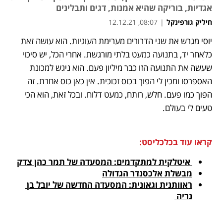
אגדיות, בוריקה שהיא אמנות, דגים ותבלינים
חיליק גורפינקל
|
08:07, 12.12.21
יוסי מגרש את שני הדרורים מערימת העוגיות. הוא עושה זאת 
נפתח בכרטיסייה חדשה
נפתח בכרטיסייה חדשה
נפתח בכרטיסייה חדשה
כלאחר יד, בתנועה כמעט בלתי מורגשת. אחרי הכל, יש סיכוי 
שעשה את התנועה הזו כבר מיליון פעם. הוא ניגש למכונת 
האספרסו ומכין לי הפוך בכוס זכוכית. אין כאן כוס אחרת. זה 
הפוך כמו פעם. חלש, רותח, כמעט דלוח. ובכל זאת, הוא הכי 
טעים לי בעולם. 
קראו עוד בכלכליסט:
 איטלקית למתקדמים: המסעדה של תמר כהן צדק
מבשלת אלכסנדר הגדולה
ראוותנית וגאונית: המסעדה החדשה של יובל בן 
נריה 