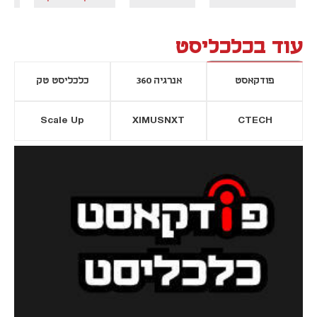
עוד בכלכליסט
פודקאסט
אנרגיה 360
כלכליסט טק
Scale Up
XIMUSNXT
CTECH
יסייה חדשה
נפתח בכרטיסייה חדשה