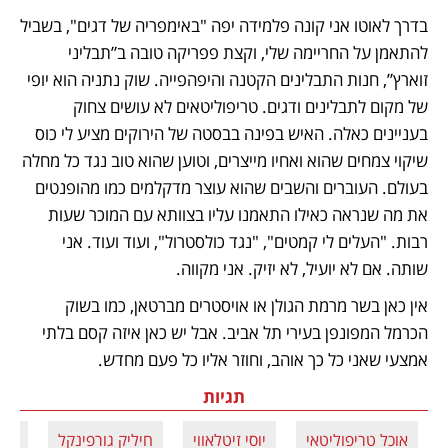
בדרך לאוטו אני קונה פלמידה יפה "באימפריה של דגים", בשביל 
להתאמן על החריימה שלי, וקצת פפריקה טובה ב”תבליני 
זוארץ”, חנות התבלינים הקטנה והיפהפייה. שוק נתניה הוא יופי 
של מקום לתבלינים ודגים. טריפוליטאים לא עושים צחוק 
בעניינים כאלה. האיש בפינה בבסטה של הירוקים מציע לי כוס 
שיקוי צמחים שהוא ואחיו מייצרים, וטוען שהוא טוב נגד כל מחלה 
בעולם. העוברים והשבים שהוא עוצר מדקלמים כמו מהופנטים 
את מה שנראה כאילו התאמנו עליו בצוותא עם המוכר שעות 
רבות. "העלים לי קמטים", "נגד כולסטרול", ועוד ועוד. אני 
שותה. אם לא יועיל, לא יזיק. אני מקווה.
אין כאן בשר מרמת הגולן או אויסטרים מברטאן, כמו בשוק 
הכרמל המפונפן בעירי תל אביב. אבל יש כאן איזה קסם בלתי 
אמצעי שאני כל כך אוהב, וחוזר אליו כל פעם מחדש. 
תגיות
אוכל טריפוליטאי
יוסי זיטלאווי
חיליק גורפינקל
שוק