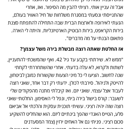
אבל זה עניין אותי. רציתי להבין מה הסיפור. ואז, אחרי 
שהתגייסתי ונסעתי במסגרת משלחות של חיל האוויר בעולם, 
הגעתי לאירופה ולארצות הברית שבה התחילה להתפתח סצנת 
בירות הקראפט, בירות הבוטיק הארטיזנליות. והיתה לי הארה. 
פתאום הבנתי על מה מדברים". 
אז החלטת שאתה רוצה מבשלת בירה משל עצמך?
"ממש לא. שירתתי בקבע עד גיל 42. ואף שהמשכתי להתעניין, 
לשתות ולקרוא, לא עלה בדעתי. אחרי שהשתחררתי לקחתי 
שנה לחשוב. הציעו לי כל מיני הצעות שקשורות כמובן לביטחון, 
להייטק ולניהול. סירבתי לכולן. ידעתי רק דבר אחד, שאני רוצה 
לעבוד אצל עצמי. שאני יזם. ואז קיבלתי מתנה מהפקודים שלי 
לשעבר: קורס בישול בירה ביתי, ונפל לי האסימון. החלטתי שאני 
רוצה שזה יהיה רציני. עשיתי תוכנית עסקית והלכתי אל אביאם 
סלע, הטייס האגדי שהפך בינתיים ליזם. הוא שהחליט להשקיע 
סכום רציני. פניתי גם אל האחים ירזין (צמד המסעדנים 