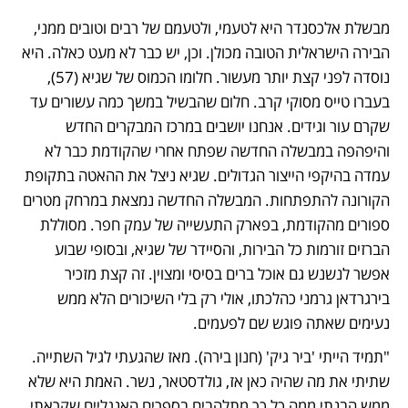
מבשלת אלכסנדר היא לטעמי, ולטעמם של רבים וטובים ממני, 
הבירה הישראלית הטובה מכולן. וכן, יש כבר לא מעט כאלה. היא 
נוסדה לפני קצת יותר מעשור. חלומו הכמוס של שגיא (57), 
בעברו טייס מסוקי קרב. חלום שהבשיל במשך כמה עשורים עד 
שקרם עור וגידים. אנחנו יושבים במרכז המבקרים החדש 
והיפהפה במבשלה החדשה שפתח אחרי שהקודמת כבר לא 
עמדה בהיקפי הייצור הגדולים. שגיא ניצל את ההאטה בתקופת 
הקורונה להתפתחות. המבשלה החדשה נמצאת במרחק מטרים 
ספורים מהקודמת, בפארק התעשייה של עמק חפר. מסוללת 
הברזים זורמות כל הבירות, והסיידר של שגיא, ובסופי שבוע 
אפשר לנשנש גם אוכל ברים בסיסי ומצוין. זה קצת מזכיר 
בירגרדאן גרמני כהלכתו, אולי רק בלי השיכורים הלא ממש 
נעימים שאתה פוגש שם לפעמים.
"תמיד הייתי 'ביר גיק' (חנון בירה). מאז שהגעתי לגיל השתייה. 
שתיתי את מה שהיה כאן אז, גולדסטאר, נשר. האמת היא שלא 
ממש הבנתי ממה כל כך מתלהבים בספרים האנגליים שקראתי. 