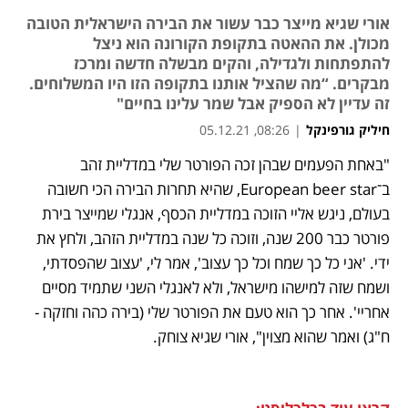
אורי שגיא מייצר כבר עשור את הבירה הישראלית הטובה
מכולן. את ההאטה בתקופת הקורונה הוא ניצל
להתפתחות ולגדילה, והקים מבשלה חדשה ומרכז
מבקרים. “מה שהציל אותנו בתקופה הזו היו המשלוחים.
זה עדיין לא הספיק אבל שמר עלינו בחיים"
חיליק גורפינקל
|
08:26, 05.12.21
"באחת הפעמים שבהן זכה הפורטר שלי במדליית זהב 
נפתח בכרטיסייה חדשה
נפתח בכרטיסייה חדשה
נפתח בכרטיסייה חדשה
ב־European beer star, שהיא תחרות הבירה הכי חשובה 
בעולם, ניגש אליי הזוכה במדליית הכסף, אנגלי שמייצר בירת 
פורטר כבר 200 שנה, וזוכה כל שנה במדליית הזהב, ולחץ את 
ידי. 'אני כל כך שמח וכל כך עצוב', אמר לי, 'עצוב שהפסדתי, 
ושמח שזה למישהו מישראל, ולא לאנגלי השני שתמיד מסיים 
אחריי'. אחר כך הוא טעם את הפורטר שלי (בירה כהה וחזקה -  
ח"ג) ואמר שהוא מצוין", אורי שגיא צוחק. 