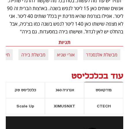
"תמיד יש עוד מה לעשות. בטח בכל מה שקשור להרגלי שתייה. 
אנשים שותים כאן 15 ליטר לנפש בשנה. בארצות הברית זה 90 
ליטר. אפילו בצרפת שהיא מדינת יין בכלל שותים 40 ליטר. אני 
לא מצפה שישתו כאן 140 ליטר לנפש בשנה כמו בצ'כיה, אבל 
בהחלט יש לאן לגדול. ושישתו בירה במסעדות. גם בירה"
תגיות
מבשלת אלכסנדר
אורי שגיא
מבשלת בירה
חיליק 
עוד בכלכליסט
פודקאסט
אנרגיה 360
כלכליסט טק
Scale Up
XIMUSNXT
CTECH
יסייה חדשה
נפתח בכרטיסייה חדשה