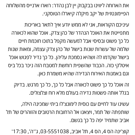
את הארוחה ליווינו בבקבוק יין לבן נהדר: רוארו ארנייס מהשלוחה 
הפיימונטזית של יקב מיקלה קיארלו הטוסקני.
עיניכם הקוראות, אני לא ממש יודע איך לתאר באריכות 
מתפייטת את האוכל הנהדר של כהן צדק. אוכל שהוא לכאורה 
כל כך פשוט ובסיסי אבל למעשה מקפל בתוכו חוכמת חיים 
שלמה של עשרות שנות בישול של כהן צדק עצמה, ומאות שנות 
בישול שקדמו לה ושהיא נסמכת עליהן. כל כך נדיר לפגוש אוכל 
איטלקי כזה. הכבוד שהשפית רוחשת למטבח הזה ניכר בכל ביס 
וגם באמנות האירוח הנדירה שהיא משמרת כאן. 
זה אוכל כל כך פשוט לכאורה אבל כל כך, כל כך מרגש. בדיוק 
בגלל אותה פשטות נדירה בעולם מלא רוח וצלצולים. 
עשינו עוד לחיים עם כוסית לימונצ'לו ביתי שמכינה הילה, 
שותפתה של תמר, ויצאנו אל הרחובות הרטובים והזוהרים של תל 
אביב שתמיד יפה כל כך בגשם. 
קוצ'ינה הס 4, הס 4, תל אביב, 03-5551038, ג'־ה', 17:30־