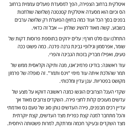
איטלקית ברחוב הצפירה, הפך למסעדת פועלים עממית ברחוב 
הס וכיום הוא מסעדה איטלקית קטנטנה (שלושה שולחנות 
בפנים בסך הכל ועוד כמה בחוץ) הפועלת רק שלושה ערבים 
בשבוע. קשה מאוד להשיג שולחן — אבל זה כדאי.
התחלנו עם סלט חורף: עלים ירוקים בתוספת פרוסות דקות של 
שומר, אפרסמון וגילופי גבינת גרנה פדנה. כמה פשוט ככה 
טעים, ואפילו מבריק בזכות הגבינה והפרי.
עוד ראשונה: בודינו פרמיג'אנו, מנה ותיקה וקלאסית ממש של 
תמר שהולכת איתה עוד מימי "וינס ותמר". זה סופלה של פרמזן 
מקושט בפטריות. ענן עדין ומלכותי.
שקדי העגל הצרובים הוגשו כמנה ראשונה דווקא על מצע של 
עדשים מעוכים קלות לחצי פירה. השקדים צרובים מאוד אך 
עדיין רכים מבפנים, פירה העדשים נותן סוג של טעם גס ואדמתי 
והכל מתחבר למנה קצת כפרית מצד העדשים, קצת יוקרתית 
מצד השקדים ובעיקר חכמה ומרתקת, למרות פשטותה היחסית.