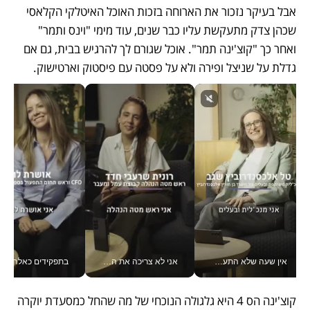
אבל בעיקר נזכור את הארוחה בזכות האוכל האיטלקי הקלאסי 
שכהן צדק מתעקשת עליו כבר שנים, עוד מימי "וינס ותמר" 
ואחר כך "קוצ'ינה תמר". אוכל שגורם לך להרגיש בבית, גם אם 
גדלת על שניצל ופירה ולא על פסטה עם פיסטוק וארטישוק.
אין שעה שלא התעסקתי במשבר - טל אלכסנדרוביץ’ שגב מנהלת משברים תקשורתיים מכל מקום עם ה- Galaxy Z Fold8 Ultra שלה_v
אני לא צריכה את המשרד: רונית שרעבי-חדד מנהלת ארגון של 30000 עובדים מכל מקום_v
בתפקידים כאלה אי אפשר לח
קוצ'ינה הס 4 היא גלגולה הנוכחי של מה שהחל כמסעדת יוקרה 