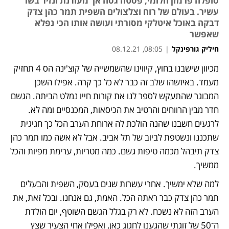
סופלה פרמזן חלומי, פסטה גסה אך מעודנת ונזיד בשר
עשיר. בעולם של רוח וצלצולים השפית תמר כהן צדק
דבקה באוכל איטלקי מסורתי ועושה אותו הכי נפלא
שאפשר
חיליק גורפינקל
|
08:05, 08.12.21
מכיוון שישבנו בחוץ, קיווינו שהשמשייה של קוצ'ינה הס 4 תחזיק 
מעמד. באיזשהו שלב זה כבר לא כל כך קרה. אפילו השכן 
המבוגר שהתעקש לספר לנו את קורות חייו נמלט הביתה. הגשם 
חדר מבין הרווחים והרטיב את הכיסאות, המכנסיים ומה לא. 
לרגעים חשבנו שהנה הולכת לה ארוחת הערב הכל כך חגיגית 
שתכננו ונשטפת לביוב של תל אביב. אבל לא אשה כמו תמר כהן 
צדק תיבהל מכמה טיפות גשם. כמה מטריות, ערימת מפיות והכל 
ממשיך. 
למה שלא ימשיך. אחרי עשרות שנים בעסק, השפית והבעלים 
תמר כהן צדק כבר ראתה הכל. האמת, גם אנחנו. ובכל זאת, את 
הערב הזה לא נשכח. לא רק בגלל הגשם השוטף, יום הולדת 
ה־50 של זוגתי שהגענו לחגוג כאן, ואפילו אחי הצעיר שצץ 