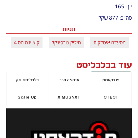
יין - 165
סה"כ: 877 שקל
תגיות
מסעדה איטלקית
חיליק גורפינקל
קוצ'ינה הס 4
ת
עוד בכלכליסט
פודקאסט
אנרגיה 360
כלכליסט טק
Scale Up
XIMUSNXT
CTECH
יסייה חדשה
נפתח בכרטיסייה חדשה