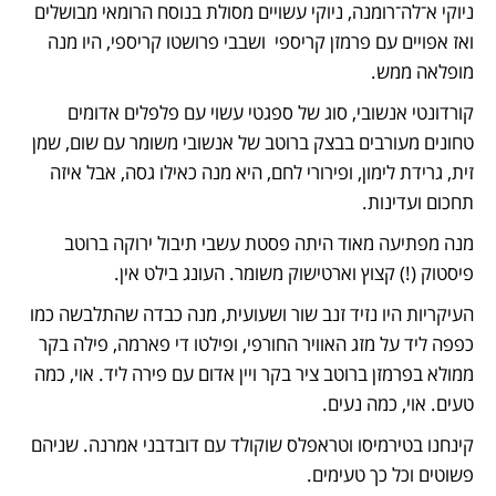
ניוקי א־לה־רומנה, ניוקי עשויים מסולת בנוסח הרומאי מבושלים 
ואז אפויים עם פרמזן קריספי  ושבבי פרושטו קריספי, היו מנה 
מופלאה ממש.
קורדונטי אנשובי, סוג של ספגטי עשוי עם פלפלים אדומים 
טחונים מעורבים בבצק ברוטב של אנשובי משומר עם שום, שמן 
זית, גרידת לימון, ופירורי לחם, היא מנה כאילו גסה, אבל איזה 
תחכום ועדינות. 
מנה מפתיעה מאוד היתה פסטת עשבי תיבול ירוקה ברוטב 
פיסטוק (!) קצוץ וארטישוק משומר. העונג בילט אין.
העיקריות היו נזיד זנב שור ושעועית, מנה כבדה שהתלבשה כמו 
כפפה ליד על מזג האוויר החורפי, ופילטו די פארמה, פילה בקר 
ממולא בפרמזן ברוטב ציר בקר ויין אדום עם פירה ליד. אוי, כמה 
טעים. אוי, כמה נעים.
קינחנו בטירמיסו וטראפלס שוקולד עם דובדבני אמרנה. שניהם 
פשוטים וכל כך טעימים.