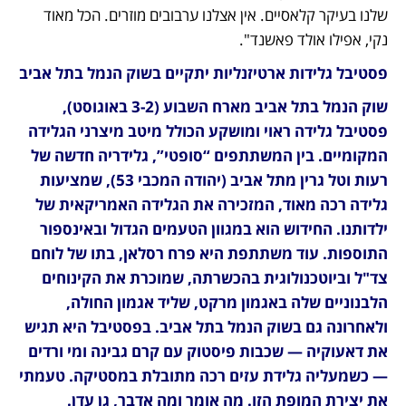
שלנו בעיקר קלאסיים. אין אצלנו ערבובים מוזרים. הכל מאוד 
נקי, אפילו אולד פאשנד".
פסטיבל גלידות ארטיזנליות יתקיים בשוק הנמל בתל אביב
שוק הנמל בתל אביב מארח השבוע (3-2 באוגוסט), 
פסטיבל גלידה ראוי ומושקע הכולל מיטב מיצרני הגלידה 
המקומיים. בין המשתתפים “סופטי”, גלידריה חדשה של 
רעות וטל גרין מתל אביב (יהודה המכבי 53), שמציעות 
גלידה רכה מאוד, המזכירה את הגלידה האמריקאית של 
ילדותנו. החידוש הוא במגוון הטעמים הגדול ובאינספור 
התוספות. עוד משתתפת היא פרח רסלאן, בתו של לוחם 
צד"ל וביוטכנולוגית בהכשרתה, שמוכרת את הקינוחים 
הלבנוניים שלה באגמון מרקט, שליד אגמון החולה, 
ולאחרונה גם בשוק הנמל בתל אביב. בפסטיבל היא תגיש 
את דאעוקיה — שכבות פיסטוק עם קרם גבינה ומי ורדים 
— כשמעליה גלידת עזים רכה מתובלת במסטיקה. טעמתי 
את יצירת המופת הזו. מה אומר ומה אדבר, גן עדן. 