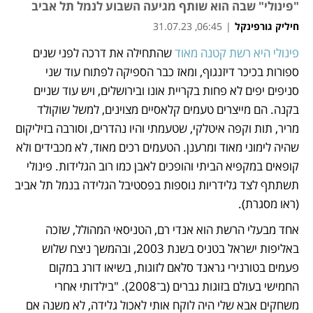
"פינולי" שבה הוא שותף מגיעה השבוע לנמל תל אביב
חיליק גורפינקל
|
06:45, 31.07.23
פינולי היא רשת קטנה מאוד
 שהתחילה את דרכה לפני שנים 
נפתח בכרטיסייה חדשה
ספורות בכיכר דיזנגוף, ומאז כבר הספיקה לפתוח עוד שני 
סניפים יפים לא פחות בקריית אונו ובירושלים, ויש עוד שניים 
בקנה. הם מייצרים טעמים קלאסיים מצוינים, למשל שוקולד 
מריר, תות וקפה איטלקי, שטעמתי והיו נהדרים, וסורבה בזיליקום 
שהיה לימוני מאוד ומרענן. הטעמים רכים מאוד, לא מכבידים ולא 
קופאים במקפיא הביתי והופכים לאבן כמו רוב הגלידות. פינולי 
תשתתף לצד גלידריות נוספות בפסטיבל הגלידה בנמל תל אביב 
(ראו מסגרת).
אחד מבעלי הרשת הוא אנדי רם, הטניסאי המהולל, שזכה 
באליפות ישראל בטניס בשנת 2003, ובהמשך ניצח שלוש 
פעמים בטורנירי גראנד סלאם לזוגות, בשיאו דורג במקום 
החמישי בעולם בזוגות גברים (ב־2008). "בילדותי אחרי 
משחקים אבא שלי היה לוקח אותי לאכול גלידה, לא משנה אם 