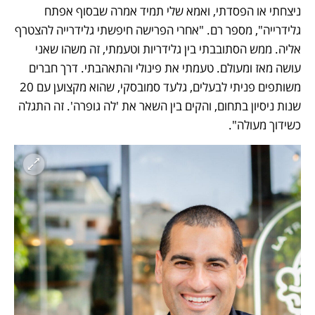
ניצחתי או הפסדתי, ואמא שלי תמיד אמרה שבסוף אפתח 
גלידרייה", מספר רם. "אחרי הפרישה חיפשתי גלידרייה להצטרף 
אליה. ממש הסתובבתי בין גלידריות וטעמתי, זה משהו שאני 
עושה מאז ומעולם. טעמתי את פינולי והתאהבתי. דרך חברים 
משותפים פניתי לבעלים, גלעד סמובסקי, שהוא מקצוען עם 20 
שנות ניסיון בתחום, והקים בין השאר את 'לה גופרה'. זה התגלה 
כשידוך מעולה".