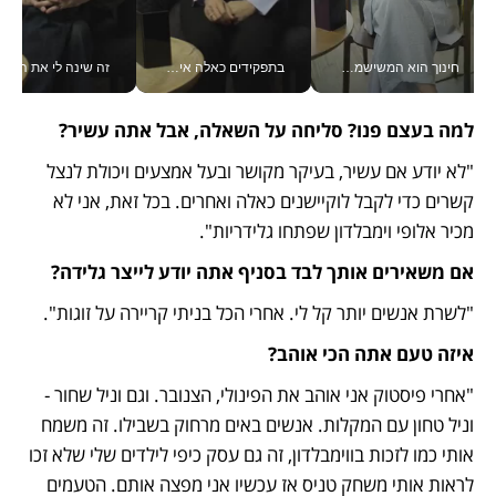
חינוך הוא המשישמה של החיים שלי - V
בתפקידים כאלה אי אפשר לחכות: אושרת לוי מניעה השקעות ענק מהטלפון_v
זה שינה לי את החיים: 
למה בעצם פנו? סליחה על השאלה, אבל אתה עשיר?
"לא יודע אם עשיר, בעיקר מקושר ובעל אמצעים ויכולת לנצל 
קשרים כדי לקבל לוקיישנים כאלה ואחרים. בכל זאת, אני לא 
מכיר אלופי וימבלדון שפתחו גלידריות". 
אם משאירים אותך לבד בסניף אתה יודע לייצר גלידה?
"לשרת אנשים יותר קל לי. אחרי הכל בניתי קריירה על זוגות".
איזה טעם אתה הכי אוהב?
"אחרי פיסטוק אני אוהב את הפינולי, הצנובר. וגם וניל שחור - 
וניל טחון עם המקלות. אנשים באים מרחוק בשבילו. זה משמח 
אותי כמו לזכות בווימבלדון, זה גם עסק כיפי לילדים שלי שלא זכו 
לראות אותי משחק טניס אז עכשיו אני מפצה אותם. הטעמים 