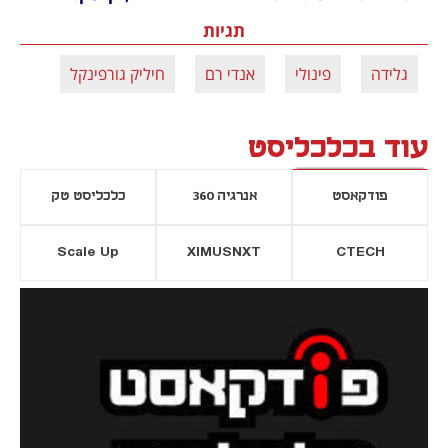
תגיות
גלידה
פינולי
אנדי רם
חיליק גורפינקל
עוד בכלכליסט
פודקאסט
אנרגיה 360
כלכליסט טק
Scale Up
XIMUSNXT
CTECH
יסייה חדשה
נפתח בכרטיסייה חדשה