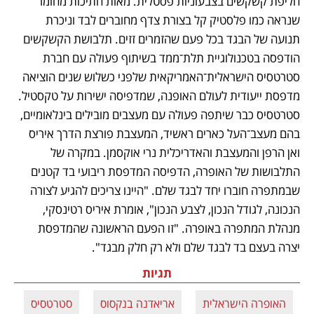
חליפת קשקשים בצבעוניות פסטלית. מאות חתיכות מחומר 
שנראה כמו פלסטיק קל בצורת צדף מחוברים לבד וניכרת 
תנועה של הבגד בכל פעם שהזמרים זזים. תלבושת הקשקשים 
הודפסה בטכנולוגיית תלת־ממד בשיתוף פעולה עם חברת 
סטרטסיס הישראלית־האמריקאית שלפני כשלוש שנים הוציאה 
מדפסת ייעודית לעולם האופנה, שמדפיסה ישירות על טקסטיל. 
סטרטסיס כבר שיתפה פעולה עם מעצבים מובילים בינלאומיים, 
בהם מעצב־העל כארים ראשיד, המעצבת פורצת הדרך איריס 
ואן הרפן והמעצבת והאדריכלית נרי אוקסמן. במקרה של 
התלבושות של האופרה, הדפיסה המדפסת ריבועי בד קטנים 
שבמתפרה חוברו יחד לבגד שלם. "היינו צריכים להגיע לצורה 
הנכונה, לגודל הנכון, לצבע הנכון", אומרת איריס רטינסקי, 
מנהלת המתפרה באופרה. "זו הפעם הראשונה שהמדפסת 
יצרה בעצם בד לבגד שלם ולא רק חלק מבגד".
תגיות
האופרה הישראלית
אריאדנה בנקסוס
סטרטסיס