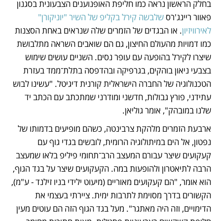
בחלק הראשון נראה כמו חליפת האופנוענים הצבעונית בסגנון 
פאוור ריינג'רס 
שלבשה קירל בקליפ של השיר "יוניקורן" 
לאירוויזיון
. או הבגדים של הזמרים שלה שנראים באחת הסצנות 
כמו דמויות מהעולם החיצון, גם הם שואבים השראה מתלבושת 
שיצרו לקירל בהופעה עם עופר נסים. השניים עושים שימוש 
בצבעי ניאון בוהקים, בגרפיקה ובהדפסה בתלת־ממד בעזרת 
הטכנולוגיה של החברה הישראלית קורנית דיגיטל. "עשינו לבוש 
עתידני, פורץ גבולות, חדשני ומודרני שמתכתב עם הכתב יד 
שלנו במובהק", אומר גוליאן.
ארבעת הזמרים מלהקת צרבינטה, כשהם מופיעים בדמותו של 
נפטון, אל הים במיתולוגיה הרומית, לובשים בגדי גוף עם 
קעקועים שיצר עבורם המעצב הרב־תחומי פיליפ בלאו שמעצב 
הרבה לתיאטרון ולהופעות במה. הקעקועים שיצר על בגד הגוף, 
הוא אומר, "הם קעקועים מאוריים (מיעוט ילידי בניו זילנד - ע"מ), 
הקשורים בדרך מסוימת לתרבות ימית. ציירתי בעצמי את 
הדימויים, וזה היה מאתגר". מעל בגד הגוף הזה הם עוטים מעין 