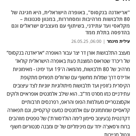
"אריאדנה בנקסוס", באופרה הישראלית, היא חגיגה של
80 תלבושות מרהיבות ומסחררות, במגוון סגנונות –
מקלאסי ועד עתידני, בשיתוף עם מעצבים ישראלים וגם
בהדפסה בתלת ממד
עילית מינמר
|
06:00, 26.05.25
מעצב התלבושות אורן דר יצר עבור האופרה “אריאדנה בנקסוס” 
נפתח בכרטיסייה חדשה
נפתח בכרטיסייה חדשה
של ריכרד שטראוס המוצגת כעת באופרה הישראלית קולאז’ 
מרהיב של 80 תלבושות, מהמאה ה־19 ועד ימינו - מאימוניות 
אדידס דרך שמלות מחשוף עם שרוולים תפוחים מתקופת 
הקיסרית ג’וזפין ועד תלבושות מיתולוגיות יווניות לצד עיצובים 
עתידניים כמו מסרט מד”ב. הוא שילב אלמנטים אופראיים ולוקים 
אקסצנטריים מעולמות הפופ והראפ, רפרנסים תרבותיים 
קלאסיים שמתמזגים עם אלמנטים כמעט קרקסיים, וגם תפאורה 
דקדנטית (בעיצוב סיימון לימה הולדסוורת') של טפטים מוזהבים 
ברוח ורסאצ'ה יחד עם מינימליזם של ים ומבנה סנטוריום חשוף 
ונטול מניירות.