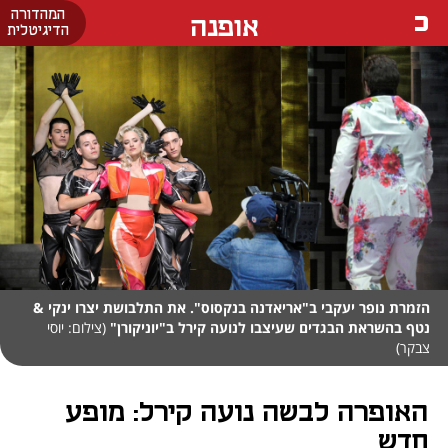
המהדורה
אופנה
הדיגיטלית
הזמרת נופר יעקבי ב"אריאדנה בנקסוס". את התלבושת יצרו ינקי &
נטף בהשראת הבגדים שעיצבו לנועה קירל ב"יוניקורן"
(צילום: יוסי
צבקר)
האופרה לבשה נועה קירל: מופע
חדש