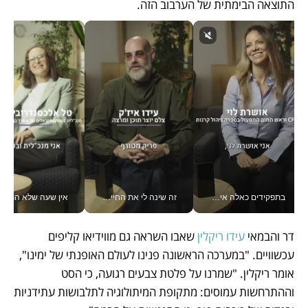
התוצאה הבימתית של הערבוב הזה. 
בתפקידים כאלה אי אפשר לחכות: אושרת לוי מניעה השקעות ענק מהטלפון_v
זה שינה לי את החיים: איך עידו איז'ק הופך את הסמארטפון לכלי צילום מקצועי_v
אין שעה שלא התעסקתי במשבר - טל אלכסנדרוביץ’ שגב מנהלת משברים
דר והבמאי 
עידו ריקלין
 שאבו השראה גם מווידיאו קליפים 
עכשוויים. "במערכה הראשונה פנינו לעולם האופנתי של ימינו", 
אומר ריקלין. "שמרנו על פלטת צבעים רגועה, כי הסט 
וההתרחשות עמוסים: מתקופת המיתולוגיה לתלבושות עתידניות 