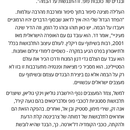
ובגדים של כוכבות פופ. זו התנגשות על הבמה".
העלילה מציגה סיפור בתוך סיפור ומורכבת מהרבה עולמות. 
"הפחד הגדול שלי היה איך לדאוג שבסוף הדברים יהיו הרמוניים 
ויעבדו על הבמה. יש כאן תוהו ובוהו כל הזמן, וזה הדיר שינה 
מעיניי", אומר דר. הוא עובד גם עם האופרה הישראלית מאז 
2001, רבות בשיתוף עם ריקלין. לעולם עיצוב התלבושות בכלל 
ולתיאטרון בפרט הגיע במקרה - כשסיים לימודי צילום ואמנות. 
הוא עבד עם הצלם גדי דגון המנוח ודרכו הכיר את עולם 
הסטיילינג. הוא מסביר כי מציאות ופנטזיה מתערבבות זו בזו לא 
רק על הבמה אלא גם ביצירת הבגדים עצמם ובשיתוף עם 
מעצבים ישראלים עכשוויים.
למשל, צמד המעצבים נטף הירשברג גוליאן וינקי גוליאן, שיוצרים 
תלבושות ססגוניות לכוכבי פופ וסלבריטאים בהם נועה קירל, 
אנה זק, שירי מימון, סטטיק ובן אל, ואחרים. בהפקה הזאת הם 
אחראים לתלבושות של דמותה של צרבינטה קלת הדעת 
ולהקתה, כוכבי הקומדיה דל'ארטה. כך, הבגד שהיא לובשת 