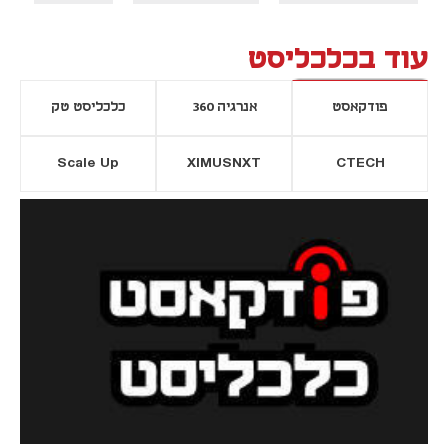
עוד בכלכליסט
פודקאסט
אנרגיה 360
כלכליסט טק
Scale Up
XIMUSNXT
CTECH
יסייה חדשה
נפתח בכרטיסייה חדשה