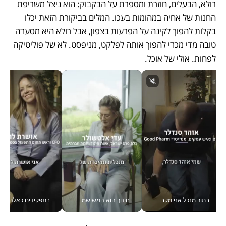
רולא, הבעלים, חוזרת ומספרת על הבקבוק: הוא ניצל משריפת 
החנות של אחיה במהומות בעכו. המלים בביקורת הזאת יכלו 
בקלות להפוך לקינה על הפרעות בצפון, אבל רולא היא מסעדה 
טובה מדי מכדי להפוך אותה לפלקט, מניפסט. לא של פוליטיקה 
לפחות. אולי של אוכל.
בתור מנכל אני מקבל מאות החלטות ביום, וה- Galaxy Z Fold8 Ultra עוזר לי לחתוך אותן מהר יותר_v
חינוך הוא המשישמה של החיים שלי - V
בתפקידים כאלה אי אפשר לח