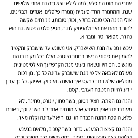
אחרי החומוס המופלא, למה לי לא יוצא כזה גם אחרי שלושים 
שנה, והמחמרה החד-פעמית (ממרח פלפלים, אגוזים ותבלינים, 
אולי המנה הכי טובה ברולא, וכולן טובות), ממרחים שקשה 
להוריד מהם את היד ולהפסיק לנגב, מגיע סלט הפטוש. גם הוא 
נהדר. מפואר, טרי ומבריא.
עכשיו מגיעה מנת השישברק. אני משוגע על שישברק ומקפיד 
להזמין את כיסוני הבשר ברוטב היוגורט הללו בכל מקום בו הם 
מוגשים. הם היו ונשארו בעיני מנת הקרפלעך האולטימטיבית. 
מעולם לא באה אל פי מנת שישברק עדינה כל כך. מן רכות 
מופלאה שלא ברור כמעט איך הושגה. ואיפוק. איפוק. כל כך עדין 
יודע להיות המטבח הערבי. קסם.
והנה גם הפתה. חציל מטוגן, בשר טחון, יוגורט, טחינה. לא 
מעורבבים באופן מפתיע אלא מונחים אחד ליד השני. וכך, באורח 
פלא, הופכת המנה הכבדה הזו גם  היא לעדינה וקלה מאד.
והנה גם קציצות הנענע. כדורי בשר קטנים, מלאים בנענע 
ועליהם קצת פיסטוקים גרוסים. כמה פשוט ככה מסובך וככה 