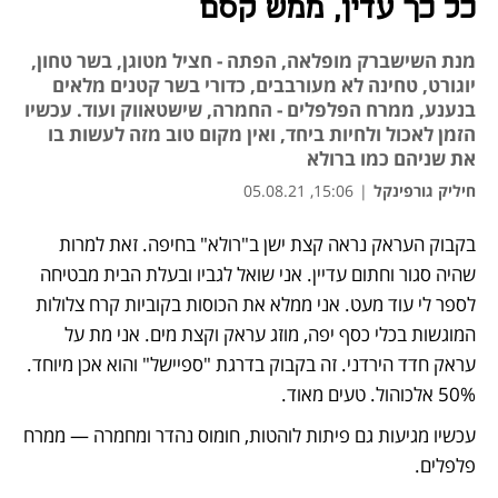
כל כך עדין, ממש קסם
מנת השישברק מופלאה, הפתה - חציל מטוגן, בשר טחון,
יוגורט, טחינה לא מעורבבים, כדורי בשר קטנים מלאים
בנענע, ממרח הפלפלים - החמרה, שישטאווק ועוד. עכשיו
הזמן לאכול ולחיות ביחד, ואין מקום טוב מזה לעשות בו
את שניהם כמו ברולא
חיליק גורפינקל
|
15:06, 05.08.21
בקבוק העראק נראה קצת ישן ב"רולא" בחיפה. זאת למרות 
שהיה סגור וחתום עדיין. אני שואל לגביו ובעלת הבית מבטיחה 
לספר לי עוד מעט. אני ממלא את הכוסות בקוביות קרח צלולות 
המוגשות בכלי כסף יפה, מוזג עראק וקצת מים. אני מת על 
עראק חדד הירדני. זה בקבוק בדרגת "ספיישל" והוא אכן מיוחד. 
50% אלכוהול. טעים מאוד. 
עכשיו מגיעות גם פיתות לוהטות, חומוס נהדר ומחמרה — ממרח 
פלפלים.