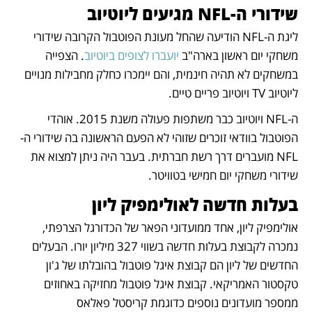
שידורי ה-NFL מגיעים ליוטיוב
ליגת ה-NFL הודיעה שהחל מעונת הפוטבול הקרובה שידורי 
משחקי יום ראשון בארה"ב 
יועברו לצופים ביוטיוב
. הצפייה 
במשחקים לא תהיה חינמית, והם יימכרו כחלק מחבילות מנויים 
ליוטיוב TV ויוטיוב פריים טיים. 
ה-NFL ויוטיוב כבר משתפות פעולה משנת 2015. אוהדי 
הפוטבול בוודאי זוכרים שזוהי לא הפעם הראשונה בה שידורי ה-
NFL מועברים דרך רשת חברתית. בעבר היה ניתן למצוא את 
שידורי משחקי יום חמישי בטוויטר.
בעלות חדשה לאולימפיק ליון
אולימפיק ליון, אחד ממועדוני הפאר של הכדורגל הצרפתי, 
נמכרה לקבוצת בעלות חדשה בשווי 327 מיליון יורו. הבעלים 
החדשים של ליון הם קבוצת איגל פוטבול בהובלתו של ג'ון 
טקסטור האמריקאי. קבוצת איגל פוטבול מחזיקה באחוזים 
ממספר מועדונים נוספים כדוגמת קריסטל פאלאס 