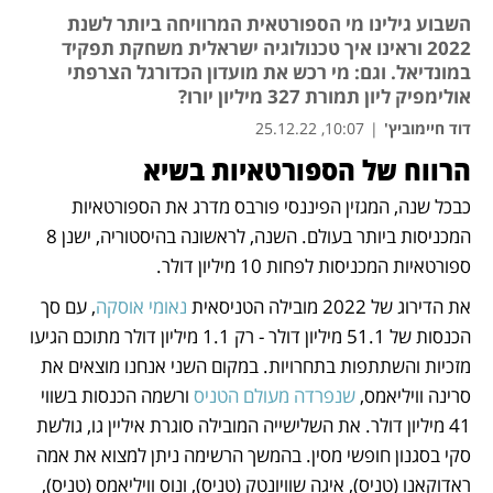
השבוע גילינו מי הספורטאית המרוויחה ביותר לשנת
2022 וראינו איך טכנולוגיה ישראלית משחקת תפקיד
במונדיאל. וגם: מי רכש את מועדון הכדורגל הצרפתי
אולימפיק ליון תמורת 327 מיליון יורו?
דוד חיימוביץ'
|
10:07, 25.12.22
הרווח של הספורטאיות בשיא
נפתח בכרטיסייה חדשה
נפתח בכרטיסייה חדשה
נפתח בכרטיסייה חדשה
נפתח בכרטיסייה חדשה
כבכל שנה, המגזין הפיננסי פורבס מדרג את הספורטאיות 
המכניסות ביותר בעולם. השנה, לראשונה בהיסטוריה, ישנן 8 
ספורטאיות המכניסות לפחות 10 מיליון דולר. 
את הדירוג של 2022 מובילה הטניסאית 
נאומי אוסקה
, עם סך 
הכנסות של 51.1 מיליון דולר - רק 1.1 מיליון דולר מתוכם הגיעו 
מזכיות והשתתפות בתחרויות. במקום השני אנחנו מוצאים את 
סרינה וויליאמס, 
שנפרדה מעולם הטניס
 ורשמה הכנסות בשווי 
41 מיליון דולר. את השלישייה המובילה סוגרת איליין גו, גולשת 
סקי בסגנון חופשי מסין. בהמשך הרשימה ניתן למצוא את אמה 
ראדוקאנו (טניס), איגה שוויונטק (טניס), ונוס וויליאמס (טניס), 