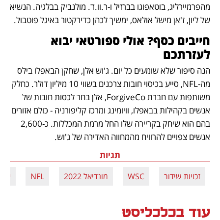
מהפרמיירליג, בוטאפוגו בברזיל ו-ר.וו.ד. מולנביק בבלגיה. הנשיא 
של ליון, ז'אן מישל אולאס, ימשיך לכהן כדירקטור באיגל פוטבול.
חייבים כסף? אולי ספורטאי יבוא 
לעזרתכם
הנה סיפור שלא שומעים כל יום. ג'וש אלן, שחקן הבאפלו בילס 
מה-NFL, סייע בכיסוי חובות צרכנים בשווי 10 מיליון דולר. כחלק 
משותפות עם חברת ForgiveCo, אלן בחר לכסות חובות של 
אנשים בקהילות בבאפלו, וויומינג ומרכז קליפורניה - כולם אזורים 
בהם הוא שיחק בקריירה שלו החל מרמת המכללות. כ-2,600 
אנשים צפויים להרוויח מהמחווה האדירה של ג'וש.
תגיות
זכויות שידור
WSC
מונדיאל 2022
NFL
יוטי
עוד בכלכליסט