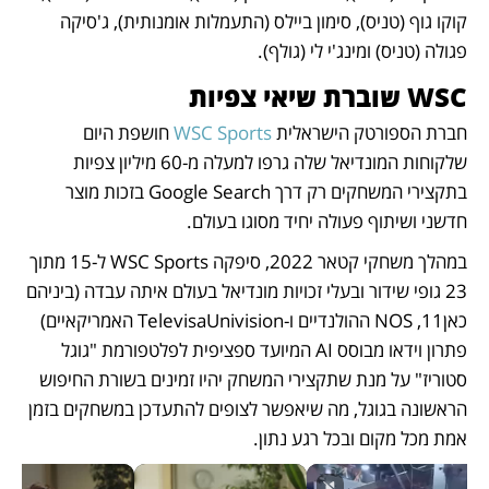
קוקו גוף (טניס), סימון ביילס (התעמלות אומנותית), ג'סיקה 
פגולה (טניס) ומינג'י לי (גולף).
WSC שוברת שיאי צפיות
חברת הספורטק הישראלית 
WSC Sports
 חושפת היום 
שלקוחות המונדיאל שלה גרפו למעלה מ-60 מיליון צפיות 
בתקצירי המשחקים רק דרך Google Search בזכות מוצר 
חדשני ושיתוף פעולה יחיד מסוגו בעולם. 
במהלך משחקי קטאר 2022, סיפקה WSC Sports ל-15 מתוך 
23 גופי שידור ובעלי זכויות מונדיאל בעולם איתה עבדה (ביניהם 
כאן11, NOS ההולנדיים ו-TelevisaUnivision האמריקאיים) 
פתרון וידאו מבוסס AI המיועד ספציפית לפלטפורמת "גוגל 
סטוריז" על מנת שתקצירי המשחק יהיו זמינים בשורת החיפוש 
הראשונה בגוגל, מה שיאפשר לצופים להתעדכן במשחקים בזמן 
אמת מכל מקום ובכל רגע נתון. 