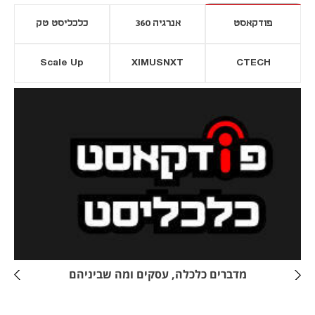
פודקאסט
אנרגיה 360
כלכליסט טק
Scale Up
XIMUSNXT
CTECH
יסייה חדשה
נפתח בכרטיסייה חדשה
מדברים כלכלה, עסקים ומה שביניהם