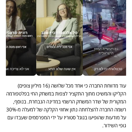
טכנולוגיה זה לא רק בהייטק: גם תעשיית המזון הישראלית מאמצת כלי AI, אוטומציה וניתוח דאטה בזמן אמת
אין שעה שלא התעסקתי במשבר - טל אלכסנדרוביץ’ שגב מנהלת משברים תקשורתיים מכל מקום עם ה- Galaxy Z Fold8 Ultra שלה_v
אני לא צריכה את המשרד:
עוד מדווחת החברה כי אחד מכל שלושה (16 מיליון צופים) 
הקליקו והמשיכו מתוך התקציר לצפות במשחק החי בפלטפורמה 
המקורית של שדר המשחק הרשמי במדינה הנבחרת. בנוסף, 
רשמה החברה להצלחתה נתון אחוזי הקלקה של למעלה מ-30% 
על מודעות שהופיעו בגוגל סטוריז על ידי המפרסמים שעבדו עם 
גופי השידור.