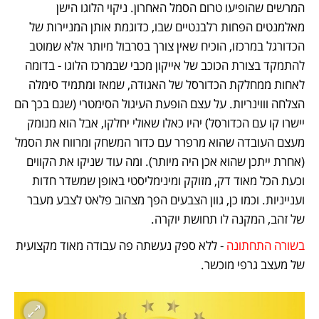
המרשים שהופיעו טרום הסמל האחרון. ניקוי הלוגו הישן 
מאלמנטים הפחות רלבנטיים שבו, כדוגמת אותן המניירות של 
הכדורגל במרכזו, הוכיח שאין צורך בסרבול מיותר אלא שמוטב 
להתמקד בצורת הכוכב של אייקון מכבי שבמרכז הלוגו - בדומה 
לאחות ממחלקת הכדורסל של האגודה, שמאז ומתמיד סימלה 
הצלחה וווינריות. על עצם הופעת העיגול הסימטרי (שגם בכך הם 
יישרו קו עם הכדורסל) יהיו כאלו שאולי יחלקו, אבל הוא מנומק 
מעצם העובדה שהוא מרפרר עם כדור המשחק ומרווח את הסמל 
(אחרת ייתכן שהוא אכן היה מיותר). ומה עוד שניקו את הקווים 
וכעת הכל מאוד דק, מזוקק ומינימליסטי באופן שמשדר חדות 
וענייניות. וכמו כן, גוון הצבעים הפך מצהוב פלאט לצבע מעבר 
של זהב, המקנה לו תחושת יוקרה.
בשורה התחתונה
 - ללא ספק נעשתה פה עבודה מאוד מקצועית 
של מעצב גרפי מוכשר.