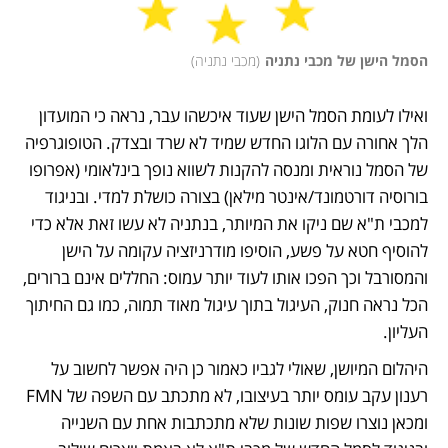
הסמל הישן של מכבי נתניה
(
מכבי נתניה
)
ואילו לעומת הסמל הישן שעוד איכשהו עבר, נראה כי המועדון 
הלך אחורה עם הלוגו החדש שמיד לא שרד ובצדק. הטופוגרפיה 
של הסמל נוראית ומנסה להקנות לשווא נופך בינלאומי (אפרופו 
בורוסיה דורטמונד/אינטר מילאן) בצורה כושלת למדי. ובניגוד 
למכבי ת"א שם ניקו את המיותר, בנתניה לא עשו זאת אלא כדי 
להוסיף חטא על פשע, הוסיפו מודרניזציה עקומה על הישן 
והמסורבל וכך הפכו אותו לעוד יותר עמוס: החללים אינם ברורים, 
הכל נראה חנוק, העיגול בתוך עיגול מאוד תמוה, כמו גם החיתוך 
העליון.
היהלום המיושן, שאולי לגביו כאמור כן היה אפשר לחשוב על 
רענון עקב עומס יותר בעיצובו, לא מתכתב עם השפה של FMN 
ומכאן נוצרו שפות שונות שלא מתכתבות אחת עם השנייה 