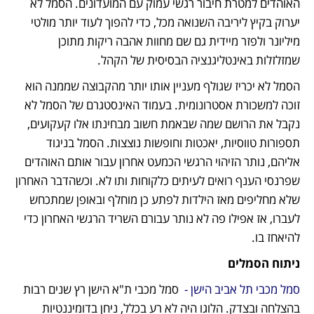
האוהדים למטרת חיבור רגשי עמוק עם המועדונים. הסמל לא 
יערוק בקיץ ליריבה השנואה מכל, כדי להפוך לעוד יותר מולטי 
מיליונר ולפזר מיידית גם שם מחוות אהבה ריקות מתוכן 
שמזלזלות באינטליגנציה הבסיסית של הקהל. 
הסמל לא יכריז שגולף מעניין אותו יותר מהקבוצה שממנה הוא 
זוכה למשכורת אסטרונומית. בעמוד האינסטגרם של הסמל לא 
נקבל את הרושם שמה שבאמת חשוב מבחינתו אלו קעקועים, 
תספורות טווסיות, יאכטות וחופשות נוצצות. הסמל בניגוד 
אליהם, נותר הזיהוי הרגשי הכמעט אחרון עבור אותם האוהדים 
שפרנסי הענף רואים לעיתים כלקוחות ותו לא. וכשהדבר האחרון 
שלא מחליפים מאז הילדות לפתע כן מוחלף ובאופן שמתכחש 
לעברו, אז אפילו פה לא נותר עבורם השריד הרגשי האחרון כדי 
להיאחז בו.  
ניתוח הסמלים
סמל מכבי תל אביב הישן -
  סמל מכבי ת"א הישן רץ שנים רבות 
בהצלחה ובצדק. הלוגו היה לא רע בכלל, ניחן בדומיננטיות 