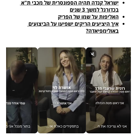
ישראל קנדה תהיה הספונסרית של מכבי ת"א 
בכדורגל למשך 3 שנים
האליפות על שמו של הפריק
איך היציעים הריקים ישפיעו על הביצועים 
באולימפיאדה?
אני לא צריכה את המשרד: רונית שרעבי-חדד מנהלת ארגון של 30000 עובדים מכל מקום_v
בתפקידים כאלה אי אפשר לחכות: אושרת לוי מניעה השקעות ענק מהטלפון_v
בתור מנכל אני מקבל מאות החלטות ביום, וה- Galaxy Z Fold8 Ultra עוזר לי לחתוך אותן מהר יותר_v