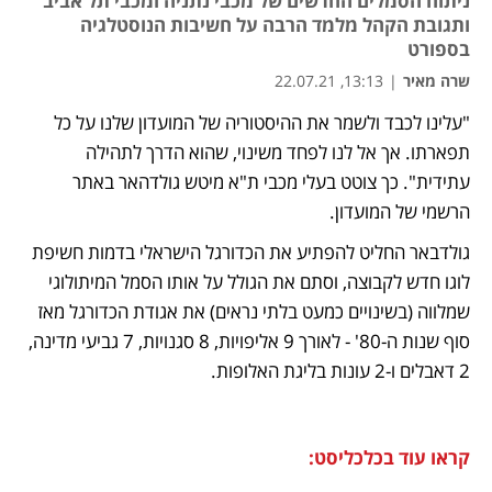
ניתוח הסמלים החדשים של מכבי נתניה ומכבי תל אביב
ותגובת הקהל מלמד הרבה על חשיבות הנוסטלגיה
בספורט
שרה מאיר
|
13:13, 22.07.21
"עלינו לכבד ולשמר את ההיסטוריה של המועדון שלנו על כל 
נפתח בכרטיסייה חדשה
נפתח בכרטיסייה חדשה
נפתח בכרטיסייה חדשה
תפארתו. אך אל לנו לפחד משינוי, שהוא הדרך לתהילה 
עתידית". כך צוטט בעלי מכבי ת"א מיטש גולדהאר באתר 
הרשמי של המועדון. 
גולדבאר החליט להפתיע את הכדורגל הישראלי בדמות חשיפת 
לוגו חדש לקבוצה, וסתם את הגולל על אותו הסמל המיתולוגי 
שמלווה (בשינויים כמעט בלתי נראים) את אגודת הכדורגל מאז 
סוף שנות ה-80' - לאורך 9 אליפויות, 8 סגנויות, 7 גביעי מדינה, 
2 דאבלים ו-2 עונות בליגת האלופות.
קראו עוד בכלכליסט: