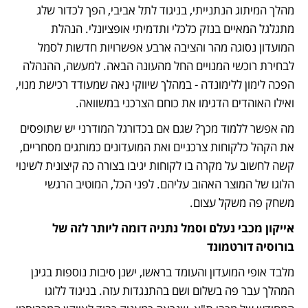
מהלך המיתוג הנתנייתי, בניגוד לתל אביבי, הפך לכדור שלג 
מתגלגל המאיים בנזק כלכלי ותדמיתי אופציונלי. הנהלת 
המועדון נסוגה מהר והציבה ארבע אפשרויות חדשות לסמל 
לבחירת רוכשי המנויים החל מהעונה הבאה. למעשה, ההנהלה 
הפכה לימון ללימונדה - במהלך שיווקי נאה שמעודד רכישת מנוי, 
ואילו האוהדים הדגימו את כוחם הצרכני במשוואה.
מה אפשר ללמוד מכך? שגם אם בכדורגל המודרני יש שתופסים 
את הקהל כלקוחות צרכניים ואת המועדונים כמותגים מסחריים, 
קשה לחשוב על מקרה בו לקוחות יגיבו בצורה כה קיצונית לשינוי 
הלוגו של המוצר האהוב עליהם. לפני הכל, המוטיב הרגשי 
משחק פה משקל עצום.
אייקון מכבי נעלם וסמל נתניה דומה ליותר לזה של 
בורוסיה דורטמונד
מלבד אופי המועדון והעומד בראשו, ישנן סיבות נוספות בגינן 
המהלך עבר פה בשלום ושם בהתנגדות עזה. בניגוד ללוגו 