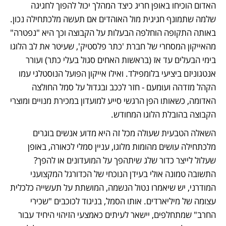
האדום הוכיחו באופן חריג כיצד המהלך יכול להפוך לחגיגה 
שלמה שתמונף חגיגית מול האוהדים אם תעשה מלכתחילה נכון. 
באותה התקופה הוחלפה הבעלות על הקבוצה וכך היא "נפטרה" 
מהאייקון המסחרי של חברת 'כתר פלסטיק', שעיטר את לב הלוגו 
בימי הבעלים עד אז (בראשות האחים סגול בעלי כתר) ועורר 
אנטגוניזם ביציעי בלומפילד. ואילו אייקון הפועל הנוסטלגי עמו 
הקהל מזדהה ועומעם - חזר לככב ובגדול על סמל החולצה 
האדומה, כשאותו הפן הרגשי סייע למועדון במכירת מנויים ומוצרי 
הקבוצה בהובלת הלוגו המחודש.
השאלה הטבעית שעולה מכל זה היא מדוע אנשים בוגרים 
מלכתחילה עושים מהומות מלוגו, עניין סמלי לכאורה, באופן 
שעלול לייצר כדור שלג שיתהפך על המועדונים או להפך? 
התשובה טמונה אולי בעידן הנוכחי של הכדורגל המקצועני 
המודרני, יש שיאמרו נטול הנשמה, המושתת על תעשייה כלכלית 
עצומה של מיליארדים. אותו הסמל, בניגוד לכוכבים "שכירי 
החרב" שמתחלפים, יישאר לעיתים כאמצעי הזיהוי היחיד עבור 