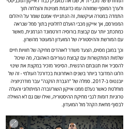
המחודש של מכבי ת"א, שנראה כמעניק כבוד לאייקון המכביסטי 
ולערך המוסף שמזוהה עמו כדוגמת מצוינות והצלחה תוך 
התמדה במטרה ועיקשות, זה הנתנייתי אמנם שומר על היהלום 
המפורסם, אך אייקון מכבי הועלם לחלוטין בתוך סמל שנראה 
כמתכתב יותר עם קבוצת בורוסיה דורטמונד הגרמנית, מאשר 
עם המורשת וההיסטוריה של המועדון המעוטר מהשרון. 
וכך במובן מסוים, הצעד משדר לאוהדים מחיקה של חוויות חיים 
שלמות המתקשרות עם קבוצת נעוריהם האהובה, מה שיכול 
להסביר את תגובתם הרגשית. הסיפור מזכיר במקצת את שינוי 
הלוגו המדובר ביותר בשנים האחרונות בכדורגל העולמי - זה של 
יובנטוס ב-2017. סמלה של "הגברת הזקנה" עבר מודרניזציה 
מוחלטת כאשר נעלם ממנו אייקון השור/זברה המיתולוגי והעלה 
טרוניות דומות לגבי מחיקת ההיסטוריה, ואילו שם גם לא הואילה 
לבסוף מחאת הקהל מול המועדון.