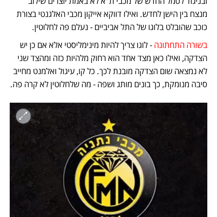
ובניגוד לסמל החדש של מכבי ת"א לא באמת יוצרים שילוב 
מנצח בין הישן לחדש. ואילו דווקא אייקון מכבי האלגנטי בצורת 
כוכב שהובלט בלוגו של התל אביביים - נעלם פה לחלוטין.
בשורה התחתונה
 - לוגו צריך להיות מינימליסטי אלא אם כן יש 
הצדקה, ואילו כאן מצד אחד הוא רחוק מלהיות כזה ומהצד שני 
לא נמצאה שום הצדקה מובנת לכך. כל קו, עיגול ואלמנט מחייב 
סיבה מנומקת, כך בונים מותג ושפה - מה שלחלוטין לא קרה פה.