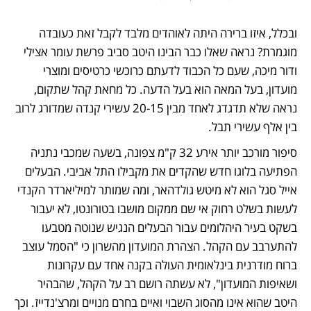
ובכלל, איזו ברירה היתה לאוהדים מלבד לקבל זאת כעובדה 
מוגמרת? נראה שאלו כבר הבינו היטב סביב פרשת עומר אצילי 
ודור מיכה, שעם כל הכבוד לדעתם כרוכשי כרטיסים ומוצרי 
מועדון, בעל המאה הוא בעל הדעה. כל מחאת קהל שתקום, 
נראה שלא תדגדג לאחד מבין 20-15 עשירי קנדה שמדורג לרוב 
בין אלף עשירי תבל.
סיפור מורכב יותר אירע 32 ק"מ צפונה, בשעה שמכבי נתניה 
הפתיעה בלוגו חדש שהקדים את מקבילו התל אביבי. הבעלים 
אייל סגל הוא לא מיטש גולדהאר, ומה שמותר למיליארדר הקנדי 
לעשות בשלט רחוק אי שם ממקום מושבו בטורונטו, לא יעבור 
בשקט בעיר היהלומים עבור הבעלים הנגיש שנוטה מטבעו 
להתערבב עם הקהל. הצהרת המועדון מהשרון כי "הסמל עוצב 
ברוח מודרנית בינלאומית העולה בקנה אחד עם עקרונות 
ושאיפות המועדון", לא עשתה רושם רב על הקהל, שהבהיר 
היטב שהוא אינו מהסוג השבוי ואיים בחרם מנויים ומרצ'נדייז. וכך 