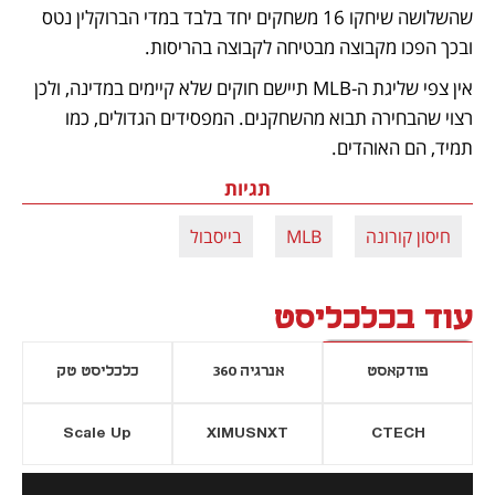
שהשלושה שיחקו 16 משחקים יחד בלבד במדי הברוקלין נטס 
ובכך הפכו מקבוצה מבטיחה לקבוצה בהריסות. 
אין צפי שליגת ה-MLB תיישם חוקים שלא קיימים במדינה, ולכן 
רצוי שהבחירה תבוא מהשחקנים. המפסידים הגדולים, כמו 
תמיד, הם האוהדים.
תגיות
חיסון קורונה
MLB
בייסבול
עוד בכלכליסט
פודקאסט
אנרגיה 360
כלכליסט טק
Scale Up
XIMUSNXT
CTECH
יסייה חדשה
נפתח בכרטיסייה חדשה