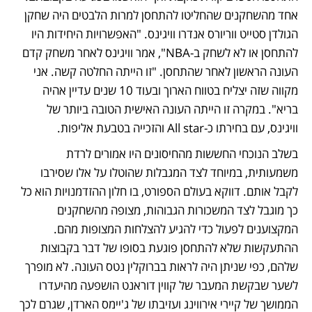
אחד מהשחקנים שהחליטו להתחסן למרות הלבטים היה שחקן 
הגולדן סטייט ווריורס אנדרו וויגינס. "האפשרויות היחידות היו 
להתחסן או לא לשחק ב-NBA", אמר וויגינס לאחר משחק קדם 
העונה הראשון לאחר שהתחסן. "זו הייתה החלטה קשה. אני 
מקווה שזה יצליח בטווח הארוך ובעוד 10 שנים עדיין אהיה 
בריא". במקרה זו הייתה העונה האישית הטובה ביותר של 
וויגינס, עם בחירתו כ-All star והזכייה בטבעת אליפות.
בשלב הנוכחי החששות מהחיסונים היו אמורים לרדת 
משמעותית, במיוחד לצד המגבלות שהוטלו על אלו שסירבו 
לקבל אותם. דווקא בעולם הספורט, בו חלון ההזדמנויות הוא כל 
כך מוגבל לצד המשכורות הגבוהות, מצופה מהשחקנים 
המקצוענים לפעול כדי להגיע להצלחות המצופות מהם. 
ההתעקשות שלא להתחסן פוגעת בסופו של דבר בקבוצות 
שלהם, כפי שניתן היה לראות בברוקלין נטס העונה. לא מופרך 
לשער שבקשת המעבר של קווין דוראנט הושפעה מהיעדרו 
הממושך של קיירי אירווינג ועזיבתו של ג'יימס הארדן, שגרם לכך 