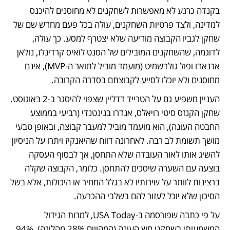
בקנדה כרגע לא מאפשרות לשחקנים לא מחוסנים להיכנס 
למדינה, ולצד פרטיות השחקנים, עולה בכל פעם מחדש שם של 
שחקן לגביו הקבוצה מודיעה שלא יצטרף למסע. כך עולה, 
לדוגמה, שהשחקנים המובילים של הסנט לואיס קרדינלז, נולאן 
ארנאדו ופול גולדשמיט (מועמד מוביל לתואר ה-MVP), אינם 
מחוסנים ולא יוכלו לסייע לקבוצתם בסדרה הקרובה.
העניין משפיע גם על הטרייד דדליין שצפוי להיסגר ב-2 באוגוסט. 
שחקן הקנזס סיטי רויאלס, אנדרו בנינטנדי (רביעי בממוצע 
החבטה העונה), הוא מועמד מוביל למעבר קבוצה, ובאופן טבעי 
מושך תשומת לב רבה. לאחרונה דווח שהיאנקיז ויתרו על הניסיון 
להשיג אותו לאור העובדה שלא התחסן, אך לבסוף העסקה 
בוצעה עם השערה שיסכים להתחסן. כלומר, הקבוצה שקלה 
ברצינות לוותר על שירותיו לא בגלל המחיר או היכולות, אלא בשל 
הסיכון שלא יוכל לעזור להם בשלבי ההכרעה.
על פי כתבה שפורסמה ב-USA Today, למרות הגידול 
המשמעותי בשחקני חוץ העונה (המהווים 28% מהליגה), 94% 