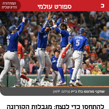
המהדורה
ספורט עולמי
הדיגיטלית
שחקני טורונטו בלו ג'ייז
(צילום: AFP)
להתחסן כדי לנצח: מגבלות הקורונה