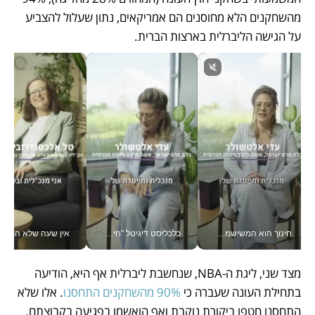
מהשחקנים הלא מחוסנים הם אמריקאים, נתון שעלול להצביע 
על הגישה הליברלית בארצות הברית. 
חינוך הוא המשישמה של החיים שלי - V
כלכליסט דיגיטל "חינוך הוא המשימה של החיים שלי"_v
אין שעה שלא התעסקתי במשבר - טל אלכסנדרוביץ’ שגב מנהלת משברים
מצד שני, ליגת ה-NBA, שנחשבת ליברלית אף היא, הודיעה 
בתחילת העונה שעברה כי 
90% מהשחקנים התחסנו
. אלו שלא 
התחסנו חטפו ביקורת נוקבת ואף הואשמו בפגיעה בקבוצתם. 