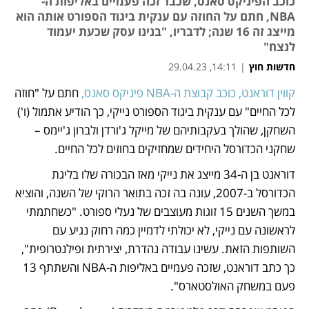
כוכב הפיניקס סאנס, שכבר זכה פעמיים באליפות ה-
NBA, חתם על החוזה עם ענקית ביגוד הספורט אותה הוא
מייצג זה 16 שנה; לדבריו, "בנינו עסק שכעת יעמוד
לנצח"
חדשות חוץ
|
14:11, 29.04.23
קווין דוראנט, כוכב קבוצת ה-NBA פיניקס סאנס,
 חתם על "חוזה 
נפתח בכרטיסייה חדשה
לכל החיים" עם ענקית ביגוד הספורט נייקי, כך הודיע אתמול (ו') 
השחקן, שהולך בעקבותיהם של מייקל ג'ורדן ולברון ג'יימס – 
שחקני הכדורסל היחידים שמחזיקים בחוזים לכל החיים. 
דוראנט בן ה-34 מייצג את נייקי מאז הבכורה שלו בליגת 
הכדורסל ב-2007, עונה בה זכה בתואר הרוקי של השנה, והוציא 
במשך השנים 15 זוגות מעוצבים של נעלי ספורט. "כשחתמתי 
לראשונה עם נייקי, לא יכולתי לדמיין כמה רחוק נגיע עם 
השותפות הזאת. עשינו עבודה נהדרת, יצירתית ופילנטרופית", 
כך כתב דוראנט, שזכה פעמיים באליפות ה-NBA והשתתף 13 
פעם במשחק האולסטארס".