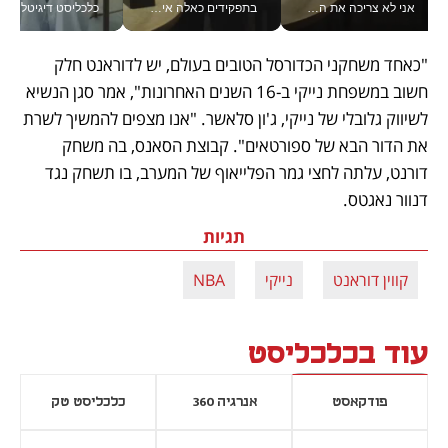
אני לא צריכה את המשרד: רונית שרעבי-חדד מנהלת ארגון של 30000 עובדים מכל מקום_v
בתפקידים כאלה אי אפשר לחכות: אושרת לוי מניעה השקעות ענק מהטלפון_v
כלכליסט דיגיטל
"כאחד משחקני הכדורסל הטובים בעולם, יש לדוראנט חלק 
חשוב במשפחת נייקי ב-16 השנים האחרונות", אמר סגן הנשיא 
לשיווק גלובלי של נייקי, ג'ון סלאשר. "אנו מצפים להמשיך לשרת 
את הדור הבא של ספורטאים". קבוצת הסאנס, בה משחק 
דורנט, עלתה לחצי גמר הפלייאוף של המערב, בו תשחק נגד 
דנוור נאגטס. 
תגיות
קווין דוראנט
נייקי
NBA
עוד בכלכליסט
פודקאסט
אנרגיה 360
כלכליסט טק