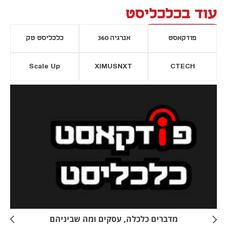
עוד בכלכליסט
פודקאסט
אנרגיה 360
כלכליסט טק
Scale Up
XIMUSNXT
CTECH
יסייה חדשה
נפתח בכרטיסייה חדשה
מדברים כלכלה, עסקים ומה שביניהם