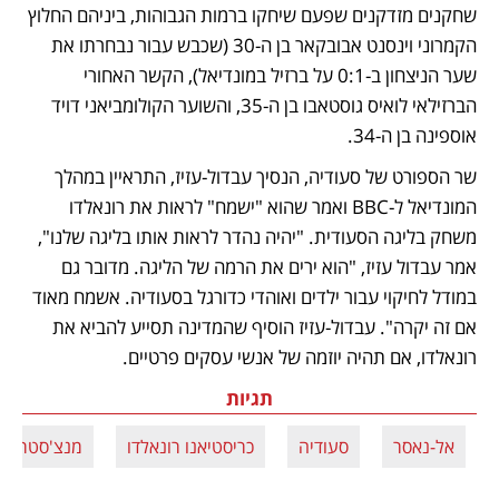
שחקנים מזדקנים שפעם שיחקו ברמות הגבוהות, ביניהם החלוץ 
הקמרוני וינסנט אבובקאר בן ה-30 (שכבש עבור נבחרתו את 
שער הניצחון ב-0:1 על ברזיל במונדיאל), הקשר האחורי 
הברזילאי לואיס גוסטאבו בן ה-35, והשוער הקולומביאני דויד 
אוספינה בן ה-34.
שר הספורט של סעודיה, הנסיך עבדול-עזיז, התראיין במהלך 
המונדיאל ל-BBC ואמר שהוא "ישמח" לראות את רונאלדו 
משחק בליגה הסעודית. "יהיה נהדר לראות אותו בליגה שלנו", 
אמר עבדול עזיז, "הוא ירים את הרמה של הליגה. מדובר גם 
במודל לחיקוי עבור ילדים ואוהדי כדורגל בסעודיה. אשמח מאוד 
אם זה יקרה". עבדול-עזיז הוסיף שהמדינה תסייע להביא את 
רונאלדו, אם תהיה יוזמה של אנשי עסקים פרטיים.
תגיות
אל-נאסר
סעודיה
כריסטיאנו רונאלדו
מנצ'סטר יונ