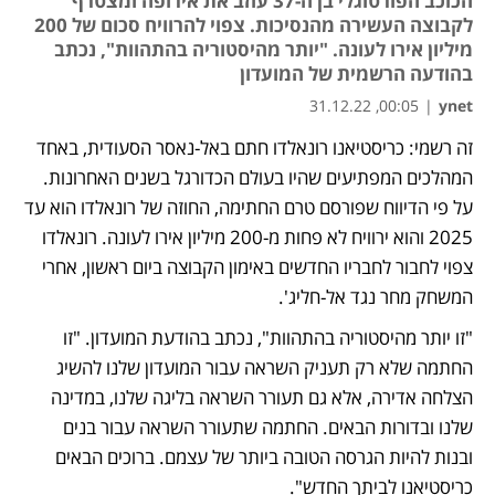
הכוכב הפורטוגלי בן ה-37 עוזב את אירופה ומצטרף
לקבוצה העשירה מהנסיכות. צפוי להרוויח סכום של 200
מיליון אירו לעונה. "יותר מהיסטוריה בהתהוות", נכתב
בהודעה הרשמית של המועדון
00:05, 31.12.22
|
ynet
זה רשמי: כריסטיאנו רונאלדו חתם באל-נאסר הסעודית, באחד 
נפתח בכרטיסייה חדשה
המהלכים המפתיעים שהיו בעולם הכדורגל בשנים האחרונות. 
על פי הדיווח שפורסם טרם החתימה, החוזה של רונאלדו הוא עד 
2025 והוא ירוויח לא פחות מ-200 מיליון אירו לעונה. רונאלדו 
צפוי לחבור לחבריו החדשים באימון הקבוצה ביום ראשון, אחרי 
המשחק מחר נגד אל-חליג'. 
"זו יותר מהיסטוריה בהתהוות", נכתב בהודעת המועדון. "זו 
החתמה שלא רק תעניק השראה עבור המועדון שלנו להשיג 
הצלחה אדירה, אלא גם תעורר השראה בליגה שלנו, במדינה 
שלנו ובדורות הבאים. החתמה שתעורר השראה עבור בנים 
ובנות להיות הגרסה הטובה ביותר של עצמם. ברוכים הבאים 
כריסטיאנו לביתך החדש". 