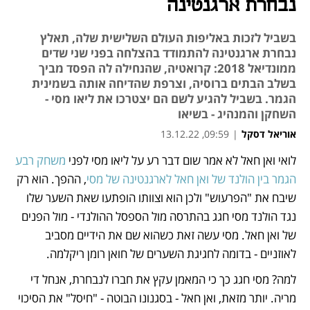
נבחרת ארגנטינה
בשביל לזכות באליפות העולם השלישית שלה, תאלץ
נבחרת ארגנטינה להתמודד בהצלחה בפני שני שדים
ממונדיאל 2018: קרואטיה, שהנחילה לה הפסד מביך
בשלב הבתים ברוסיה, וצרפת שהדיחה אותה בשמינית
הגמר. בשביל להגיע לשם הם יצטרכו את ליאו מסי -
השחקן והמנהיג - בשיאו
אוריאל דסקל
|
09:59, 13.12.22
לואי ואן חאל לא אמר שום דבר רע על ליאו מסי לפני 
משחק רבע 
נפתח בכרטיסייה חדשה
נפתח בכרטיסייה חדשה
נפתח בכרטיסייה חדשה
הגמר בין הולנד של ואן חאל לארגנטינה של מסי
, ההפך. הוא רק 
שיבח את "הפרעוש" ולכן הוא וצוותו הופתעו שאת השער שלו 
נגד הולנד מסי חגג בהתרסה מול הספסל ההולנדי - מול הפנים 
של ואן חאל. מסי עשה זאת כשהוא שם את הידיים מסביב 
לאוזניים - בדומה לחגיגת השערים של חואן רומן ריקלמה. 
למה? מסי חגג כך כי המאמן עקץ את חברו לנבחרת, אנחל די 
מריה. יותר מזאת, ואן חאל - בסגנונו הבוטה - "חיסל" את הסיכוי 