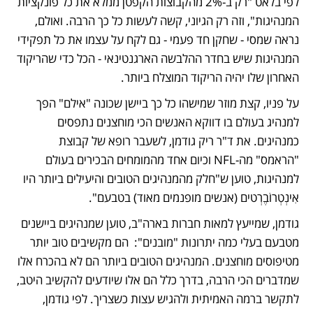
לפי בלאט "רק ב-2% מהקבוצות הקפטן ממלא את כל פונקציות 
המנהיגות", וזה רק הגיוני, קשה לעשות כל כך הרבה. ואולם, 
נראה שמסי - שחקן חד פעמי - גם לקח על עצמו את כל תפקידי 
המנהיגות שיש בחדר ההלבשה הארגנטינאי - הכל כדי שהריקוד 
האחרון שלו יהיה הריקוד המוצלח ביותר. 
על פניו, קצת מוזר שמישהו כל כך ביישן שכונה "אילם" הפך 
למנהיג בעולם בו דווקא האנשים הכי מוחצנים נתפסים 
כמנהיגים. את ד"ר ריק גודמן, לשעבר רופא של קבוצת 
"הראמס" מה-NFL וכיום אחד מהמומחים הבכירים בעולם 
למנהיגות, טוען ש"חלק מהמנהיגים הטובים והיעילים ביותר היו 
אִינְטְרוֹבֶרְטים (אנשים מופנמים מאוד) בטבעם". 
גודמן, שמייעץ למאות חברות בארה"ב, טוען שמנהיגים ביישנים 
מטבעם בעלי כמה יתרונות "מובנים":  הם מקשיבים טוב יותר 
מטיפוסים מוחצנים. המנהיגים הטובים ביותר הם לא בהכרח אלו 
שמדברים הכי הרבה, בדרך כלל הם אלו שיודעים להקשיב היטב, 
לתקשר ברמה האמיתית ולהגיש עצות כשצריך. לפי גודמן, 