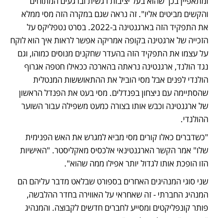
ומתאפיין בכך שהוא בעל יציבות רגשית וברגעים המתוחים 
והקשים מביטים אליו". זה נראה שגם במקרה הזה מסי ממלא 
את התפקיד הזה בארגנטינה ב-2022. בסרט נטפליקס על 
הזכייה של ארגטינה בקופה אמריקה אפשר לראות איך הוא לוקח 
על עצמו את התפקיד הזה בהעדר שחקנים מנוסים כמוהו, וגם 
נגד הולנד, ארגנטינה נראתה בהארכה ככאילו חטפה אגרוף 
הולנדי לפנים אבל מסי הוביל את ההתאוששות המנטלית 
שהסתיימה עם ניצחון בפנדלים. מסי בעט את הפנדל הראשון 
של ארגנטינה וכבש אותו בצורה כמעט משפילה עבור השוער 
ההולנדי.
"כשדברים כאלו קורים מסי מביא למגרש את האש הפנימית 
שלו" אמר הקשר הארגנטינאי אלכסיס מאקליסטר. "האישיות 
הזו הופכת אותו לגדול יותר אפילו ממה שהוא".
שני סוגי המנהיגים האחרים בספורט שבלאט מדבר עליהם הם 
המנהיג החברתי - זה שאחראי על האווירה בחדר ההלבשה, 
פותר קונפליקטים ומסייע לחברים חדשים לקבוצה. והמנהיג 