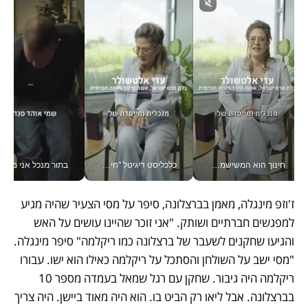
חינוך הוא המשישמה של החיים שלי - V
כלכליסט דיגיטל "חינוך הוא המשימה של החיים שלי"_v
בתור מנכל אני מקבל מאות הח
ז'וזפ מינגלה, מאמן בברצלונה, סיפר על מסי הצעיר שהיה מגיע 
למפגשים חברתיים ושותק. "אני זוכר שהיינו עושים על האש 
והגיעו שחקנים לשעבר של ברצלונה כמו ריקלמה" סיפר מינגלה. 
"מסי ישב על השולחן והסתכל על ריקלמה כאילו הוא ישו. עבורו 
ריקלמה היה גיבור. שחקן עם רגל שמאל בעמדה מספר 10 
בברצלונה. אבל ליאו רק הביט בו. הוא היה מאוד ביישן. היה צריך 