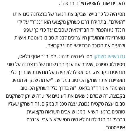
להכריח אותו להוציא מילים מהפה".
מסי היה כל כך ביישן שבקבוצת הנוער של ברצלונה כינו אותו 
"האילם". בתחילת דרכו כשחקן מקצועי הוא "נגרר" על ידי 
רונלדיניו והפמלייה הברזילאית שסביבו עד כדי כך שפפ 
גווארדיולה והמועדון היו צריכים לבנות סביבו מעטפת אישית 
ולהעיף את הכוכב הברזילאי מחוץ לקבוצה.
גם בשיאו כשחקן
 מסי לא היה מנהיג. לפי ד"ר אסף בלאט, 
פסיכולוג ספורט, שעבד עם ענף החדשנות של ברצלונה על סוגי 
מנהיגים בקבוצה, מסי אפילו לא היה בעל מנהיגות שבדרך כלל 
מאפיינת את השחקן הכי טוב במגרש.  "יש מה שנקרא מנהיג 
משימה" אומר ד"ר בלאט. "זה בדרך כלל השחקן הכי טוב 
בקבוצה. זה שכולם נושאים את העיניים אליו. זה שייתן לשחקנים 
סביבו עצה טקטית נכונה, עצה טכנית במקום. זה השחקן שעליו 
סומכים ברגעי השיא וממנו שואבים השראה מקצועית. 
בברצלונה הגדולה זה לא היה מסי אלא צ'אבי ואנדרס 
אינייסטה".