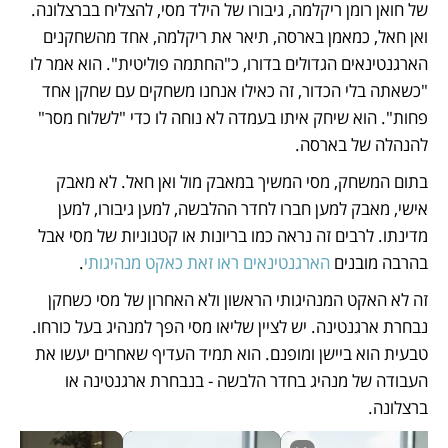
של חואן רומן ריקלמה, גיבורו של הילד מסי, להצליח בברצלונה. 
ואן חאל, כמאמן בארסה, תיאר את ריקלמה, אחד מהשחקנים 
הארגנטינאים הגדולים בדורו, כ"החתמה פוליטית". הוא אמר לו 
"כשאתה בלי הכדור, זה כאילו אנחנו משחקים עם שחקן אחד 
פחות". הוא שיחק איתו בעמדה לא נוחה לו כדי "לשלוח מסר" 
להנהלה של בארסה.
בתום המשחק, מסי המשיך במאבק מול ואן חאל. לא מאבק 
אישי, מאבק למען חברו לחדר ההלבשה, למען גיבורו, למען 
מדינתו. לרבים זה נראה כמו בריונות או קטנוניות של מסי אבל 
בהרבה מובנים 
הארגנטינאים ראו זאת כאקט מנהיגותי
.
זה לא האקט המנהיגותי הראשון ולא האחרון של מסי כשחקן 
נבחרת ארגנטינה. יש לציין שליאו מסי הפך למנהיג בעל כורחו. 
טבעית הוא ביישן ומופנם. הוא תמיד העדיף שאחרים יעשו את 
העבודה של מנהיג בחדר הלבשה - בנבחרת ארגנטינה או 
ברצלונה. 