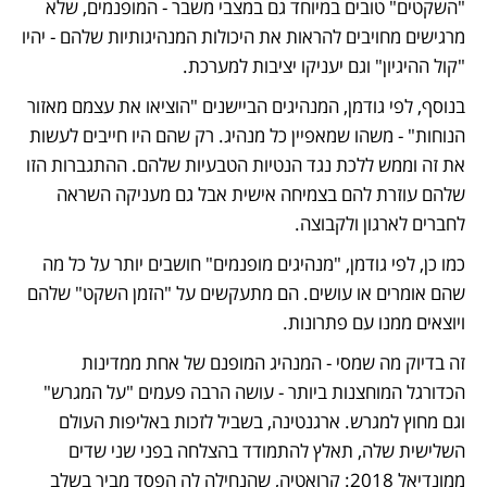
"השקטים" טובים במיוחד גם במצבי משבר - המופנמים, שלא 
מרגישים מחויבים להראות את היכולות המנהיגותיות שלהם - יהיו 
"קול ההיגיון" וגם יעניקו יציבות למערכת. 
בנוסף, לפי גודמן, המנהיגים הביישנים "הוציאו את עצמם מאזור 
הנוחות" - משהו שמאפיין כל מנהיג. רק שהם היו חייבים לעשות 
את זה וממש ללכת נגד הנטיות הטבעיות שלהם. ההתגברות הזו 
שלהם עוזרת להם בצמיחה אישית אבל גם מעניקה השראה 
לחברים לארגון ולקבוצה. 
כמו כן, לפי גודמן, "מנהיגים מופנמים" חושבים יותר על כל מה 
שהם אומרים או עושים. הם מתעקשים על "הזמן השקט" שלהם 
ויוצאים ממנו עם פתרונות. 
זה בדיוק מה שמסי - המנהיג המופנם של אחת ממדינות 
הכדורגל המוחצנות ביותר - עושה הרבה פעמים "על המגרש" 
וגם מחוץ למגרש. ארגנטינה, בשביל לזכות באליפות העולם 
השלישית שלה, תאלץ להתמודד בהצלחה בפני שני שדים 
ממונדיאל 2018: קרואטיה, שהנחילה לה הפסד מביך בשלב 