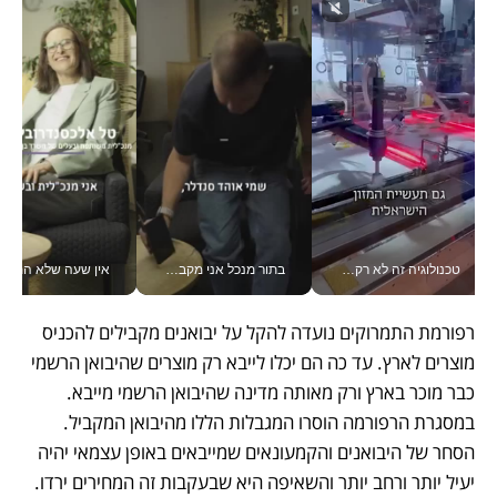
טכנולוגיה זה לא רק בהייטק: גם תעשיית המזון הישראלית מאמצת כלי AI, אוטומציה וניתוח דאטה בזמן אמת
בתור מנכל אני מקבל מאות החלטות ביום, וה- Galaxy Z Fold8 Ultra עוזר לי לחתוך אותן מהר יותר_v
אין שעה שלא התעסקתי במשבר - טל אלכסנדרוביץ’ שגב מנהלת משברים
רפורמת התמרוקים נועדה להקל על יבואנים מקבילים להכניס 
מוצרים לארץ. עד כה הם יכלו לייבא רק מוצרים שהיבואן הרשמי 
כבר מוכר בארץ ורק מאותה מדינה שהיבואן הרשמי מייבא. 
במסגרת הרפורמה הוסרו המגבלות הללו מהיבואן המקביל. 
הסחר של היבואנים והקמעונאים שמייבאים באופן עצמאי יהיה 
יעיל יותר ורחב יותר והשאיפה היא שבעקבות זה המחירים ירדו. 