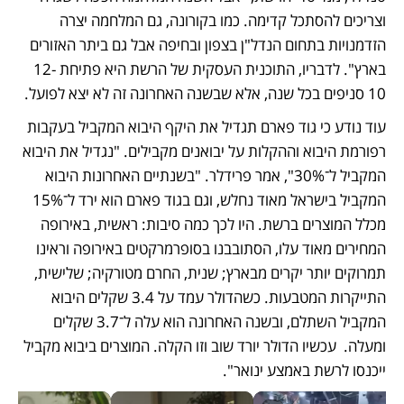
וצריכים להסתכל קדימה. כמו בקורונה, גם המלחמה יצרה 
הזדמנויות בתחום הנדל"ן בצפון ובחיפה אבל גם ביתר האזורים 
בארץ". לדבריו, התוכנית העסקית של הרשת היא פתיחת 12-
10 סניפים בכל שנה, אלא שבשנה האחרונה זה לא יצא לפועל.
עוד נודע כי גוד פארם תגדיל את היקף היבוא המקביל בעקבות 
רפורמת היבוא וההקלות על יבואנים מקבילים. "נגדיל את היבוא 
המקביל ל־30%", אמר פרידלר. "בשנתיים האחרונות היבוא 
המקביל בישראל מאוד נחלש, וגם בגוד פארם הוא ירד ל־15% 
מכלל המוצרים ברשת. היו לכך כמה סיבות: ראשית, באירופה 
המחירים מאוד עלו, הסתובבנו בסופרמרקטים באירופה וראינו 
תמרוקים יותר יקרים מבארץ; שנית, החרם מטורקיה; שלישית, 
התייקרות המטבעות. כשהדולר עמד על 3.4 שקלים היבוא 
המקביל השתלם, ובשנה האחרונה הוא עלה ל־3.7 שקלים 
ומעלה.  עכשיו הדולר יורד שוב וזו הקלה. המוצרים ביבוא מקביל 
ייכנסו לרשת באמצע ינואר".