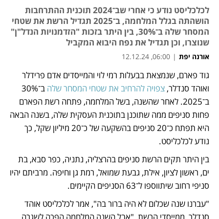
לכלכליסט נודע כי אחרי שב־2024 תוכנית ההתרחבות
הושהתה בגלל המלחמה, ב־2025 תגדיל הרשת את שטחי
המסחר שלה ב־30%, בין היתר בזכות "הזדמנויות הנדל"ן"
שנוצרו, וכן תגדיל את נפח היבוא המקביל
אורנה יפת
|
06:00, 12.12.24
מאמר קניות
גוד פארם, שנמצאת בבעלות רמי לוי והמייסדים אדם פרידלר 
ואוהד סנדלר, 
צפויה להרחיב את שטחי המסחר שלה
 ב־30% 
ב־2025. לאחר שהשנה, בשל המלחמה, פתחה רשת הפארם 
פחות סניפים ממה שתוכנן בתוכנית העסקית שלה, בשנה הבאה 
היא תפתח כ־20 סניפים בהשקעה של כ־20 מיליון שקל, כך 
נודע לכלכליסט.
בין היתר תקים הרשת סניפים בהרצליה, נתניה, כפר סבא, בת 
ים, ראשון לציון, אילת, גבעת שמואל, רמת גן וחיפה. מרביתם יהיו 
סניפי רחוב שיתווספו ל־63 הסניפים הקיימים.
"עברנו שנה שכלום לא היה ברור בה", אמר לכלכליסט אוהד 
סנדלר, ממייסדי הרשת, "אבל השנה המלחמה הפכה לשגרה 