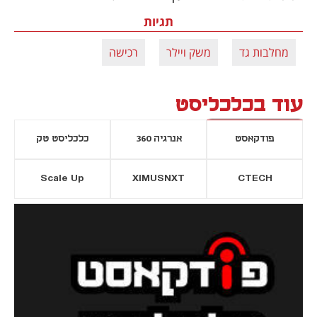
תגיות
מחלבות גד
משק ויילר
רכישה
עוד בכלכליסט
פודקאסט
אנרגיה 360
כלכליסט טק
Scale Up
XIMUSNXT
CTECH
יסייה חדשה
נפתח בכרטיסייה חדשה