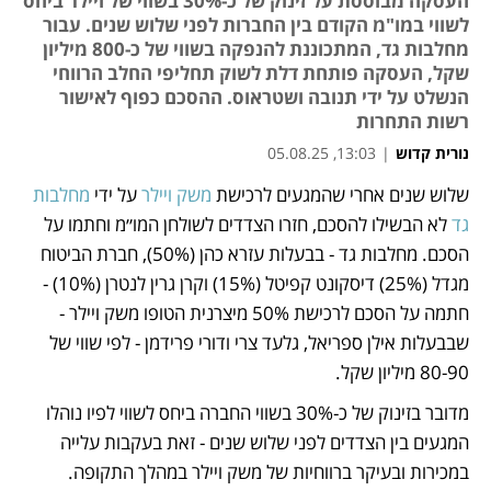
העסקה מבוססת על זינוק של כ-30% בשווי של ויילר ביחס
לשווי במו"מ הקודם בין החברות לפני שלוש שנים. עבור
מחלבות גד, המתכוננת להנפקה בשווי של כ-800 מיליון
שקל, העסקה פותחת דלת לשוק תחליפי החלב הרווחי
הנשלט על ידי תנובה ושטראוס. ההסכם כפוף לאישור
רשות התחרות
נורית קדוש
|
13:03, 05.08.25
מאמר קניות
מאמר קניות
שלוש שנים אחרי שהמגעים לרכישת 
משק ויילר
 על ידי 
מחלבות 
נפתח בכרטיסייה חדשה
נפתח בכרטיסייה חדשה
נפתח בכרטיסייה חדשה
גד
 לא הבשילו להסכם, חזרו הצדדים לשולחן המו״מ וחתמו על 
הסכם. מחלבות גד - בבעלות עזרא כהן (50%), חברת הביטוח 
מגדל (25%) דיסקונט קפיטל (15%) וקרן גרין לנטרן (10%) - 
חתמה על הסכם לרכישת 50% מיצרנית הטופו משק ויילר - 
שבבעלות אילן ספריאל, גלעד צרי ודורי פרידמן - לפי שווי של 
80-90 מיליון שקל. 
מדובר בזינוק של כ-30% בשווי החברה ביחס לשווי לפיו נוהלו 
המגעים בין הצדדים לפני שלוש שנים - זאת בעקבות עלייה 
במכירות ובעיקר ברווחיות של משק ויילר במהלך התקופה. 