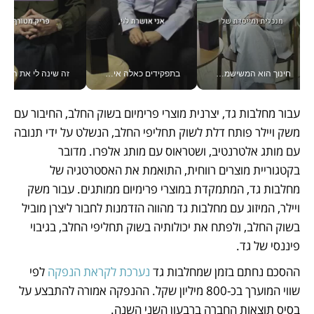
חינוך הוא המשישמה של החיים שלי - V
בתפקידים כאלה אי אפשר לחכות: אושרת לוי מניעה השקעות ענק מהטלפון_v
זה שינה לי את החיים: 
עבור מחלבות גד, יצרנית מוצרי פרימיום בשוק החלב, החיבור עם 
משק ויילר פותח דלת לשוק תחליפי החלב, הנשלט על ידי תנובה 
עם מותג אלטרנטיב, ושטראוס עם מותג אלפרו. מדובר 
בקטגוריית מוצרים רווחית, התואמת את האסטרטגיה של 
מחלבות גד, המתמקדת במוצרי פרימיום ממותגים. עבור משק 
ויילר, המיזוג עם מחלבות גד מהווה הזדמנות לחבור ליצרן מוביל 
בשוק החלב, ולפתח את יכולותיה בשוק תחליפי החלב, בגיבוי 
פיננסי של גד.
ההסכם נחתם בזמן שמחלבות גד 
נערכת לקראת הנפקה
 לפי 
שווי המוערך בכ-800 מיליון שקל. ההנפקה אמורה להתבצע על 
בסיס תוצאות החברה ברבעון השני השנה.