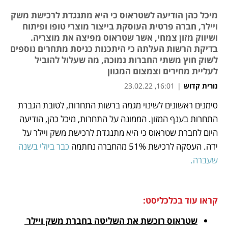
מיכל כהן הודיעה לשטראוס כי היא מתנגדת לרכישת משק
ויילר, חברה פרטית העוסקת בייצור מוצרי טופו ופיתוח
ושיווק מזון צמחי, אשר שטראוס מפיצה את מוצריה.
בדיקת הרשות העלתה כי היתכנות כניסת מתחרים נוספים
לשוק חוץ משתי החברות נמוכה, מה שעלול להוביל
לעליית מחירים וצמצום המגוון
נורית קדוש
|
16:01, 23.02.22
מאמר קניות
מאמר קניות
סימנים ראשונים לשינוי מגמה ברשות התחרות, לטובת הגברת 
נפתח בכרטיסייה חדשה
נפתח בכרטיסייה חדשה
התחרות בענף המזון. הממונה על התחרות, מיכל כהן, הודיעה 
היום לחברת שטראוס כי היא מתנגדת לרכישת משק ויילר על 
ידה. העסקה לרכישת 51% מהחברה נחתמה
 כבר ביולי בשנה 
שעברה. 
קראו עוד בכלכליסט:
שטראוס רוכשת את השליטה בחברת משק ויילר 