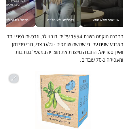
אין שעה שלא התעסקתי במשבר - טל אלכסנדרוביץ’ שגב מנהלת משברים תקשורתיים מכל מקום עם ה- Galaxy Z Fold8 Ultra שלה_v
כלכליסט דיגיטל "חינוך הוא המשימה של החיים שלי"_v
טכנולוגיה זה לא רק בהייטק: גם תעשיי
החברה הוקמה בשנת 1994 על ידי דוד ויילר, ונרכשה לפני יותר 
מארבע שנים על ידי שלושה שותפים - גלעד צרי, דורי פרידמן 
ואילן ספריאל. החברה מייצרת את מוצריה במפעל בנתיבות 
ומעסיקה כ-70 עובדים.