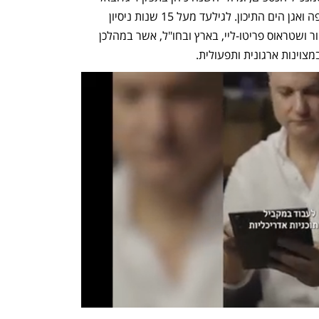
כמנהל תחום האופרציה באזור מזרח אירופה ואגן הים התיכון. לגילעד מעל 15 שנות ניסיון 
בניהול בינלאומי מגוון, בחברות כמו יוניליוור ושטראוס פריטו-ליי, בארץ ובחו"ל, אשר במהלכן 
צוינות ארגונית ותפעולית.