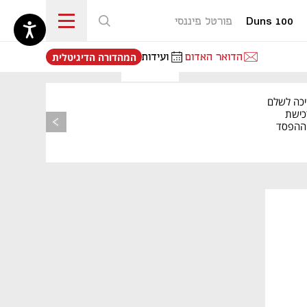
Duns 100
פורטל פיננסי
נפתח בכרטיסייה חדשה
הדואר האדום
ועידות
המהדורה הדיגיטלית
יכה לשלם
כישת
BASE: ההפסד
הרבעוני זינק ל-76