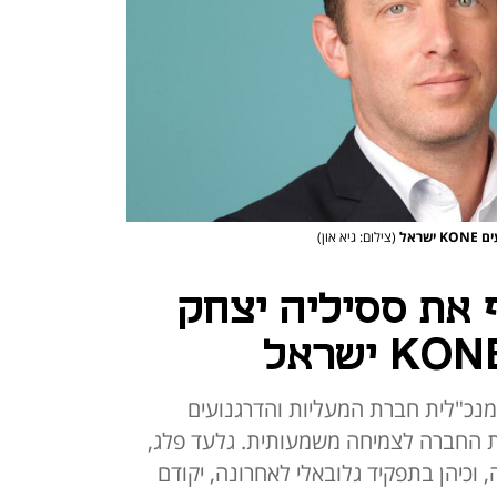
ראל
(צילום: גיא און)
 את ססיליה יצחק
 כהונה של 4 שנים כמנכ"לית חברת המעליות והדרגנועים
ה את החברה לצמיחה משמעותית. גלעד פלג,
כיהן בתפקיד גלובאלי לאחרונה, יקודם