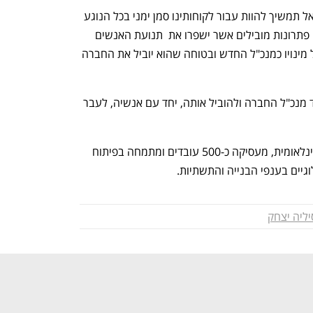
יצחק: "אני סמוכה ובטוחה ש-KONE ישראל תמשיך להוות עבור לקוחותינו סמן ימני בכל הנוגע 
לחדשנות בתחומי הנדל"ן והשירות ולספק פתרונות מובילים אשר ישפרו את  תנועת האנשים 
במרחב העירוני. אני מברכת את גילעד על מינויו כמנכ"ל החדש ובטוחה שהוא יוביל את החברה 
פלג: "אני נרגש לקבל על עצמי את תפקיד מנכ"ל החברה ולהוביל אותה, יחד עם אנשיה, לעבר 
KONE  ישראל, חברת-בת של KONE הבינלאומית, מעסיקה כ-500 עובדים ומתמחה בפיתוח 
גיים בענפי הבנייה והתשתיות.
ליה יצחק