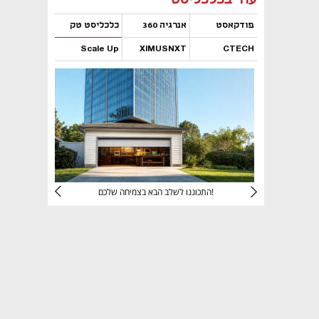
פודקאסט
אנרגיה 360
כלכליסט טק
Scale Up
XIMUSNXT
CTECH
נפתח בכרטיסייה חדשה
נפתח בכרטיסייה חדשה
נפתח בכרטיסייה חדשה
נפתח בכרטיסייה חדשה
יניהם
התכוננו לשלב הבא בצמיחה שלכם!