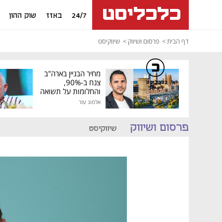
24/7
באזז
שוק ההון
דף הבית
פרסום ושיווק
שיווקיסט
מחיר הבניין בארה"ב
צנח ב-90%,
כלכליסט
דיגיטל
והחלומות על תשואה
גבוהה התנפצו
אלמוג עזר
פרסום ושיווק
שיווקיסט