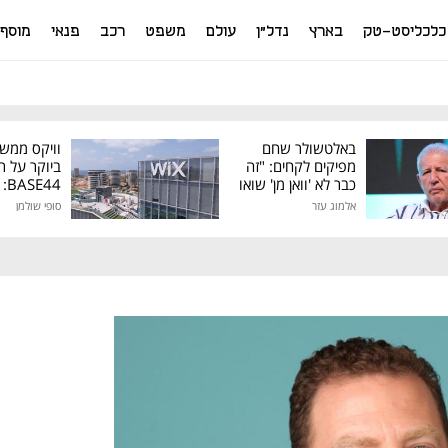
כלכליסט-טק
בארץ
נדל"ן
עולם
משפט
רכב
פנאי
מוסף
באלטשולר שחם
וויקס ממש
מפיקים לקחים: "זה
ביוקר על ר
כבר לא 'וואן מן' שואו
44
של גילעד"
אלמוג עזר
סופי שולמן
מיליון דולר