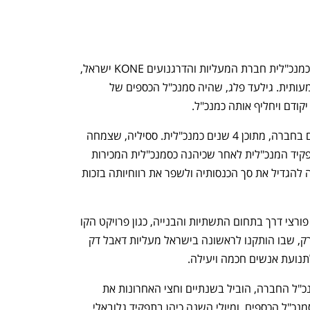
ססיליה יצחק, מסיימת כהונה של 4 שנים כמנכ"לית חברת המעליות והדרגנועים KONE ישראל, 
במהלכן הובילה את החברה לצמיחה משמעותית. גילעד פלג, שהיה סמנכ"ל הכספים של 
קודם ויחליף אותה כמנכ"ל.
ססיליה מסיימת את תפקידה לאחר 6 שנים בחברה, מתוכן 4 שנים כמנכ"לית. ססיליה, שצמחה 
מתחום הקמעונאות והמכירות, מונתה לתפקיד המנכ"לית לאחר שכיהנה כסמנכ"לית המכירות 
של החברה. תחת ניהולה החברה הצליחה להגדיל את סך הכנסותיה ולשפר את רווחיותה בזכות 
 KONE ישראל הייתה שותפה לפרויקטים פורצי דרך בתחום התשתיות והבנייה, כגון פרויקט הקו 
האדום של הרכבת הקלה ופרויקט לנדמארק, שבו הותקנו לראשונה בישראל מעליות דאבל דק 
גילעד פלג, שהחל מינואר הקרוב יכהן כמנכ"ל החברה, הוביל בשנתיים וחצי האחרונות את 
תחום הכספים והרכש ב-KONE ישראל כסמנכ"ל הכספים, ומיולי השנה כיהן בתפקיד גלובאלי 