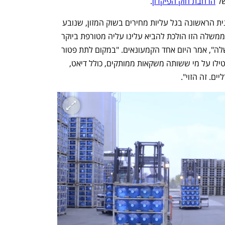
ל 
הרחבת חוק הפיקדון
.
הצעד שמבצעת מי עדן הוא כנראה הסנונית הראשונה בגל עליות מחירים בשוק המזון, שנובע 
בין היתר מעליות במחירי חומרי הגלם. "הממשלה הזו הולכת להביא עלינו עליה מטורפת ביוקר 
המחיה כדי לממן את ההוצאות האדירות שלה", אמר היום אחד הקמעונאים. "במקום לתת פטור 
ממס במים ובסודה במקביל לקנס שהם הטילו על מי ששותה משקאות ממותקים, כולל דיאט, 
ים. זה הזוי".