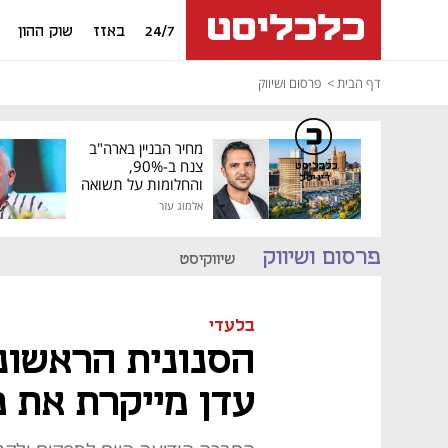
24/7
באזז
שוק ההון
דף הבית
פרסום ושיווק
מחיר הבניין בארה"ב
צנח ב-90%,
כלכליסט
דיגיטל
והחלומות על תשואה
גבוהה התנפצו
אלמוג עזר
פרסום ושיווק
שיווקיסט
בלעדי
הסנונית הראשונה
עדן מייקרת את מ