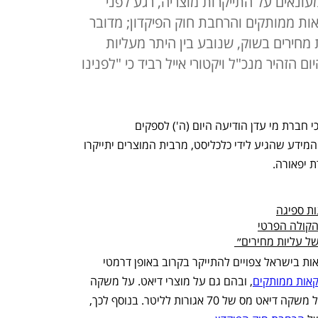
ונאים על התייקרות מוצריה, רגע לפני
ת ממותקים והרחבת חוק הפיקדון; מדובר
מחירים בשוק, שנובע בין היתר מעליות
ם הזהיר מנכ"ל ויקטורי אייל רביד כי "לפנינו
עליות המחירים כבר כאן: לכלכליסט נודע כי חברת מי עדן הודיעה היום (ה') לספקים 
ולקמעונאים על התייקרות מוצריה. על פי המידע שהגיע לידי כלכליסט, מרבית המוצרים יתייקרו 
ת ספיגה
הקולה הפרטי
של עליות מחירים״ 
במקביל למהלך של מי עדן, מחירי המשקאות בישראל צפויים להתייקר בקרוב באופן דרמטי 
אות ממותקים
, ובהם גם על מוצרי דיאט. על משקה 
עם סוכר יוטל מס של שקל לליטר, ואילו על משקה דיאט מס של 70 אגורות לליטר. בנוסף לכך, 