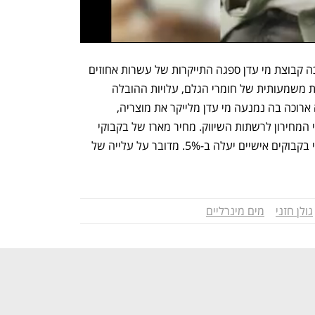
ממי עדן נמסר בתגובה: "מזה תקופה ארוכה קבוצת מי עדן ספגה התייקרות של עשרות אחוזים 
בעלויות הייצור של מוצריה, עקב התייקרות משמעותית של חומרי הגלם, עלויות ההובלה 
ועלויות של ספקים מקומיים. לאחר תקופה ארוכה בה נמנעה מי עדן מלייקר את מוצריה, 
החליטה החברה על עלייה מתונה במחירי המחירון לרשתות השיווק. מחיר מארז של בקבוקי 
1.5 ליטר יעלה ב-1.7% ומחירם של מארזי בקבוקים אישיים יעלה ב-5%. מדובר על עלייה של 
גולן חזני
מים מינרליים