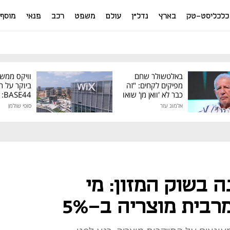
כלכליסט-טק
בארץ
נדל"ן
עולם
משפט
רכב
פנאי
מוסף
באלטשולר שחם
וויקס ממש
מפיקים לקחים: "זה
ביוקר על ר
כבר לא 'וואן מן' שואו
44
של גילעד"
אלמוג עזר
סופי שולמן
מיליון דולר
 בשוק המזון: מי
רבית מוצריה ב-5%