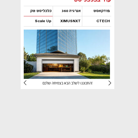
פודקאסט
אנרגיה 360
כלכליסט טק
Scale Up
XIMUSNXT
CTECH
נפתח בכרטיסייה חדשה
נפתח בכרטיסייה חדשה
נפתח בכרטיסייה חדשה
נפתח בכרטיסייה חדשה
יניהם
התכוננו לשלב הבא בצמיחה שלכם!