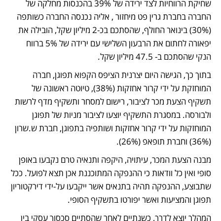
שחיקת הרווחיות לצד ירידה של 39% בהכנסות מחלקה של 
החברה בחברת גרין פט מיחזור , אליה נכנסה החברה כשותפה 
(30%) בינואר החולף, שהסתכם בכ-2 מיליון שקל, הובילה את 
יפאורה לחתום את הרבעון השלישי עם ירידה של 5% ברווח 
הנקי שהסתכם ב- 47.5 מיליון שקל.
בתוך כך, הגישה היום יצרנית הציפס הקפוא תפוגן, חברה 
המוחזקת על ידי קרור אחזקות (38%), טיוטה ראשונה של 
תשקיף הצעת מכר לציבור, רישום למסחר ותשקיף מדף לרשות  
ולבורסה. במסגרת התשקיף יוצעו לציבור מניות של תפוגן 
המוחזקות על ידי קרור אחזקות ושותפיה בתפוגן, חברת ש.שרון 
(36%) וחברת תופאפ (26%). 
מבנה הצעת המכר, עיתויה, היקפה ותנאיה טרם נקבעו באופן 
סופי ואין כל וודאות כי ההנפקה המתוכננת אכן תצא לפועל. ככל 
שתבוצע, ההנפקה תהיה בתנאים אשר ייקבעו על-ידי דירקטוריון 
תפוגן והמציעות ואשר יפורטו בתשקיף הסופי.
המהלך יוצא לדרך, כשנתיים לאחר שהסתיים סכסוך עסקי בין 