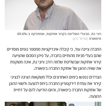
רוני גת, מבעלי השליטה בקרור אחזקות, שמחזיקה ב-69.6% 
מיפאורה
(
אוראל כהן
)
החברה ציינה עוד, כי קיבלה אינדיקציות ממספר גופים מוסדיים 
שהם בעלי מניות מהותיים בחברה, על פיהן הסכום שהציעה 
קירור אחזקות שבשליטת שלמה רודב ורוני גת, אינה משקפת 
את שוויה ההוגן של אחזקת החברה ביפאורה.
הצדדים נפגשו בימים האחרונים וכלל משקאות הציגה לנציגי 
קירור את עמדת דירקטוריון החברה ביחס להצעה ולשווי ההוגן 
של אחזקות החברה ביפאורה, והיום הודיעה להם על דחיית 
ההצעה.