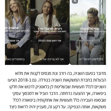
כלכליסט דיגיטל "חינוך הוא המשימה של החיים שלי"_v
אני לא צריכה את המשרד: רונית שרעבי-חדד מנהלת ארגון של 30000 עובדים מכל מקום_v
בתפקידים כאלה אי אפשר לח
מדובר בפעם השניה, בה רודב וגת מנסים לקנות את מלוא 
הבעלות בחברת המשקאות השניה בגודלה. גם ב-2018 הציעו 
השניים לכלל תעשיות שבשליטת לן בלווטניק לרכוש את חלקו 
ביפאורה, אך ההצעה נדחתה. הדבר הוביל אז לסכסוך עסקי 
שבסופו העבירה כלל תעשיות את אחזקותיה ביפאורה לכלל 
משקאות, אותה הנפיקה. על רקע זה, מעניין יהיה לראות כיצד 