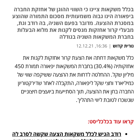
בכלל משקאות ציינו כי השווי ההוגן של אחזקת החברה
ביפאורה הינו גבוה משמעותית מסכום התמורה שהוצע
במסגרת ההצעה. מדובר בפעם השניה, בה רודב וגת,
מבעלי קרור אחזקות מנסים לקנות את מלוא הבעלות
בחברת המשקאות השניה בגודלה
נורית קדוש
|
16:36, 12.12.21
מאמר קניות
מאמר קניות
כלל משקאות דחתה את הצעת קרור אחזקות לקנות את 
נפתח בכרטיסייה חדשה
אחזקותיה (30.4%) בחברת המשקאות יפאורה תמורת 450 
מיליון שקל. ההחלטה לדחות את ההצעה ששיקפה שווי של 
כמיליארד וחצי שקל ליפאורה, התקבלה לאחר שדירקטוריון 
החברה בחן את ההצעה, תוך הסתייעות ביועצים חיצוניים 
שנשכרו לטובת ליווי התהליך. 
קראו עוד בכלכליסט:
רודב הגיש לכלל משקאות הצעה שקשה לסרב לה