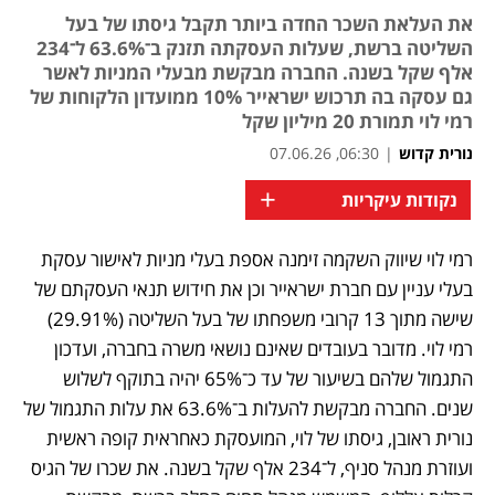
את העלאת השכר החדה ביותר תקבל גיסתו של בעל
השליטה ברשת, שעלות העסקתה תזנק ב־63.6% ל־234
אלף שקל בשנה. החברה מבקשת מבעלי המניות לאשר
גם עסקה בה תרכוש ישראייר 10% ממועדון הלקוחות של
רמי לוי תמורת 20 מיליון שקל
נורית קדוש
|
06:30, 07.06.26
+
נקודות עיקריות
רמי לוי שיווק השקמה זימנה אספת בעלי מניות לאישור עסקת 
בעלי עניין עם חברת ישראייר וכן את חידוש תנאי העסקתם של 
שישה מתוך 13 קרובי משפחתו של בעל השליטה (29.91%) 
רמי לוי. מדובר בעובדים שאינם נושאי משרה בחברה, ועדכון 
התגמול שלהם בשיעור של עד כ־65% יהיה בתוקף לשלוש 
שנים. החברה מבקשת להעלות ב־63.6% את עלות התגמול של 
נורית ראובן, גיסתו של לוי, המועסקת כאחראית קופה ראשית 
ועוזרת מנהל סניף, ל־234 אלף שקל בשנה. את שכרו של הגיס 