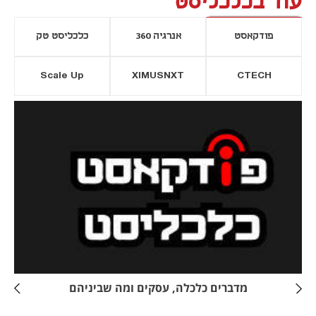
עוד בכלכליסט
פודקאסט
אנרגיה 360
כלכליסט טק
Scale Up
XIMUSNXT
CTECH
יסייה חדשה
נפתח בכרטיסייה חדשה
מדברים כלכלה, עסקים ומה שביניהם