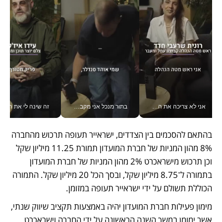
אני לא צריכה את המשרד: רונית שרעבי-חדד מנהלת ארגון של 30000 עובדים מכל מקום_v
בתור מנכל אני מקבל מאות החלטות ביום, וה- Galaxy Z Fold8 Ultra עוזר לי לחתוך אותן מהר יותר_v
זה שינה לי את החיים: 
בהתאם להסכמים בין הצדדים, ישראייר תעופה תרכוש מהחברה 
8% מהון המניות של חברת המועדון תמורת 11.25 מיליון שקל 
וכן תרכוש מישראכרט 2% מהון המניות של חברת המועדון 
בתמורה ל־8.75 מיליון שקל, ובסך הכל 20 מיליון שקל. התמורה 
הכוללת תשולם על ידי ישראייר תעופה במזומן. 
מימון פעילות חברת המועדון יהיה באמצעות תקציב שיווק שנתי, 
אשר ימומן במשך השנה הראשונה על ידי החברה וישראכרט 