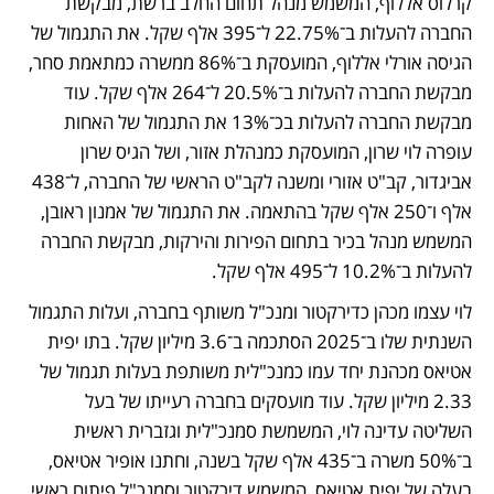
קרלוס אללוף, המשמש מנהל תחום החלב ברשת, מבקשת 
החברה להעלות ב־22.75% ל־395 אלף שקל. את התגמול של 
הגיסה אורלי אללוף, המועסקת ב־86% ממשרה כמתאמת סחר, 
מבקשת החברה להעלות ב־20.5% ל־264 אלף שקל. עוד 
מבקשת החברה להעלות בכ־13% את התגמול של האחות 
עופרה לוי שרון, המועסקת כמנהלת אזור, ושל הגיס שרון 
אביגדור, קב"ט אזורי ומשנה לקב"ט הראשי של החברה, ל־438 
אלף ו־250 אלף שקל בהתאמה. את התגמול של אמנון ראובן, 
המשמש מנהל בכיר בתחום הפירות והירקות, מבקשת החברה 
להעלות ב־10.2% ל־495 אלף שקל. 
לוי עצמו מכהן כדירקטור ומנכ"ל משותף בחברה, ועלות התגמול 
השנתית שלו ב־2025 הסתכמה ב־3.6 מיליון שקל. בתו יפית 
אטיאס מכהנת יחד עמו כמנכ"לית משותפת בעלות תגמול של 
2.33 מיליון שקל. עוד מועסקים בחברה רעייתו של בעל 
השליטה עדינה לוי, המשמשת סמנכ"לית וגזברית ראשית 
ב־50% משרה ב־435 אלף שקל בשנה, וחתנו אופיר אטיאס, 
בעלה של יפית אטיאס, המשמש דירקטור וסמנכ"ל פיתוח ראשי 