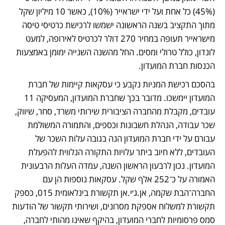
(45%) כל אחת ועל ידי ישראייר (10%), כאשר 10 מיליון שקל 
מתוך התקציב בשנה הראשונה ישמשו לרכישת כרטיסי טיסה 
מישראייר תעופה במחיר 270 דולר לכרטיס לאירופה, למעט 
לונדון, כולל טרולי ומסים. החל מהשנה השנייה ימומן באמצעות 
הכנסות חברת המועדון.
בהסכם רכישת המניות נקבע כי עסקאות קיימות של חברת 
המועדון יימשכו. מדובר בכך שחברת המועדון, המעסיקה 11 
עובדים, מקבלת מהחברה הציבורית שירותי משרד, סחר, שיווק, 
שכר עבודה, הנהלת חשבונות וכספים, והתמורה המשולמת 
עבורם על ידי חברת המועדון הנה בגובה עלות השכר של 
העובדים, ללא חיוב ביתר עלויות התקורה הנלווית להפעלת 
המועדון. נכון לרבעון הראשון השנה, עמדה העלות הרבעונית 
האמורה על כ־252 אלף שקל. עסקאות נוספות הן עם 
החברה־הבת שקמה, אן.ג׳י.אן תקשורת בינלאומית 015, כספק 
תקשורת למשלוח אספקת מסרונים, ושירותי תקשור של הודעות 
סמס פרסומיות לחברי המועדון, בהיקף שאינו מהותי לחברה, 