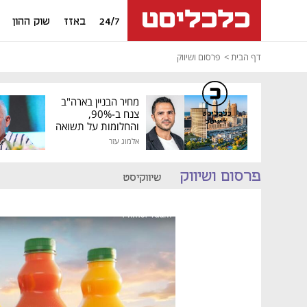
24/7
באזז
שוק ההון
דף הבית
פרסום ושיווק
מחיר הבניין בארה"ב
צנח ב-90%,
כלכליסט
דיגיטל
והחלומות על תשואה
גבוהה התנפצו
אלמוג עזר
פרסום ושיווק
שיווקיסט