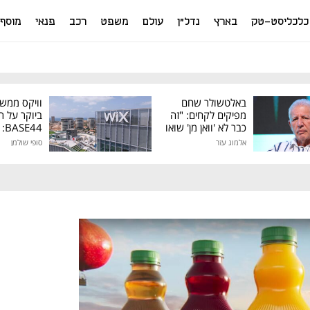
כלכליסט-טק
בארץ
נדל"ן
עולם
משפט
רכב
פנאי
מוסף
באלטשולר שחם
וויקס ממש
מפיקים לקחים: "זה
ביוקר על ר
כבר לא 'וואן מן' שואו
44
של גילעד"
אלמוג עזר
סופי שולמן
מיליון דולר