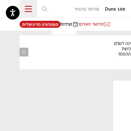
Duns 100
פורטל פיננסי
נפתח בכרטיסייה חדשה
הדואר האדום
ועידות
המהדורה הדיגיטלית
יכה לשלם
כישת
BASE: ההפסד
הרבעוני זינק ל-76