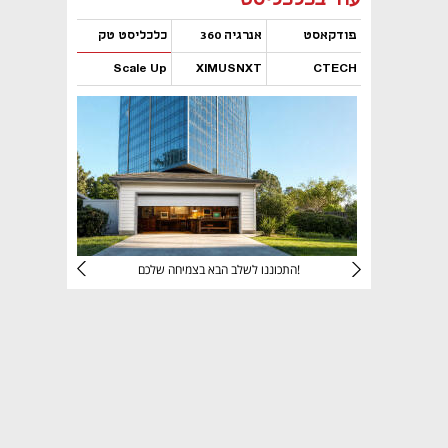
פודקאסט
אנרגיה 360
כלכליסט טק
Scale Up
XIMUSNXT
CTECH
נפתח בכרטיסייה חדשה
נפתח בכרטיסייה חדשה
נפתח בכרטיסייה חדשה
נפתח בכרטיסייה חדשה
יניהם
התכוננו לשלב הבא בצמיחה שלכם!