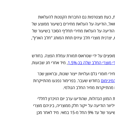
אחרי שענקיות המזון פצחו בגל התייקרויות, כעת מצטרפות גם החברות הקטנות להעלאות 
המחירים. חברת פרימור, שבבעלות גן שמואל, הודיעה על העלאת מחירים בשיעור ממוצע של 
4.7%. גם חברת ביסקול, יצרנית סוכרזית, הודיעה על העלאת מחירי תחליף הסוכר בשיעור של 
עד 12%. לשתיים הצטרפה מחלבת סוסיא, יצרנית מוצרי חלב עיזים תחת המותג "חלב הארץ", 
המשותף לשלוש החברות הוא שמוצריהן מופצים על ידי שטראוס תמורת עמלת הפצה. בחודש 
מוצרי החלב שלה בכ-1.5%
, מיד אחרי חג שבועות.
בחברות נימקו את ההתייקרויות בעליית מחירי חומרי גלם ועלויות ייצור שונות, ובראשן שכר 
מינימום
 בחודש שעבר. בפרימור נפגעו מהתייקרות 
מהתייקרות מחיר החלב הגולמי. 
החברות הקטנות מצטרפות כאמור לחברות המזון הגדולות, שהודיעו ערב יום הזיכרון לחללי 
צה״ל על העלאות מחירים בשיעור חד. יוניליוור הודיעה על ייקור חלק ממוצריה, ביניהם מוצרי 
הלמנ'ס, דגני בוקר תלמה ובייגל בייגל, בשיעור של עד 9% החל מ-15 במאי. מיד לאחר מכן 