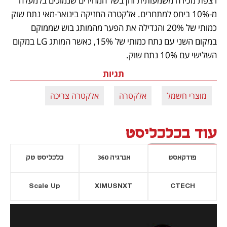
רצפת מכירה משמעותית והן בשל המחירים שנמוכים בלמעלה 
מ-10% ביחס למתחרים. אלקטרה החזיקה בינואר-מאי נתח שוק 
כמותי של 20% והגדילה את הפער מהמותג בוש שממוקם 
במקום השני עם נתח כמותי של 15%, כאשר המותג LG במקום 
השלישי עם 10% נתח שוק.
תגיות
מוצרי חשמל
אלקטרה
אלקטרה צריכה
עוד בכלכליסט
פודקאסט
אנרגיה 360
כלכליסט טק
Scale Up
XIMUSNXT
CTECH
יסייה חדשה
נפתח בכרטיסייה חדשה