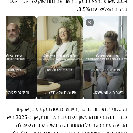
ו-LG. שארפ נמצאת במקום השני עם נתח שוק של 15% ו-LG 
במקום השלישי עם 8.5%.
חינוך הוא המשישמה של החיים שלי - V
אין שעה שלא התעסקתי במשבר - טל אלכסנדרוביץ’ שגב מנהלת משברים תקשורתיים מכל מקום עם ה- Galaxy Z Fold8 Ultra שלה_v
זה שינה לי את החיים: 
בקטגוריית מכונות כביסה, מייבשי כביסה ומקפיאים, אלקטרה 
כבר היתה במקום הראשון בשנתיים האחרונות, אך ב-2025 היא 
הגדילה את הפער מול המתחרות, הן בשל העובדה שיש לה 