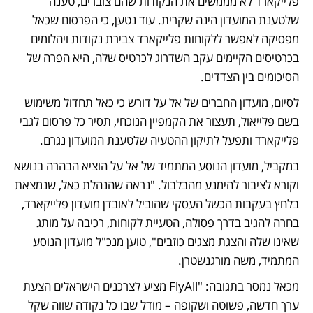
פלייקארד לא מממשים את הנקודות שהם צוברים, טענה 
שלטענת המועדון הינה שקרית. עוד נטען, כי הפרסום שכאל 
מפסיקה לאפשר ללקוחות פלייקארד צבירת נקודות ויהלומים 
בכרטיסים הקיימים עקב השדרוג לכרטיס שלה, היא הפרה של 
הסיכומים בין הצדדים. 
לסיום, מועדון החברים של אל על דורש כי כאל תחדול משימוש 
בשם פלייאול, תעצור את הקמפיין הנוכחי, תסיר כל פרסום לגבי 
פלייקארד ותפעל לתיקון ההטעיה שלטענת המועדון נגרם.  
במקביל, מועדון הנוסע המתמיד של אל על הוציא הבהרה בנושא 
וקורא לציבור להימנע מהבלבול. "נראה שהנהלת כאל, שנמצאת 
בלחץ בעקבות הכשל העסקי שהוביל לאובדן מועדון פלייקארד, 
בחרה להגיב בדרך פסולה, הטעיית לקוחות, רכיבה על מותג 
שאינו שלה והצגת מצגים כוזבים", טוען מנכ"ל מועדון הנוסע 
המתמיד, משה מורגנשטרן. 
מכאל נמסר בתגובה: "FlyAll מציע לצרכנים הישראלים הצעת 
ערך חדשה, פשוטה ושקופה – מודל שבו כל נקודה שווה שקל 