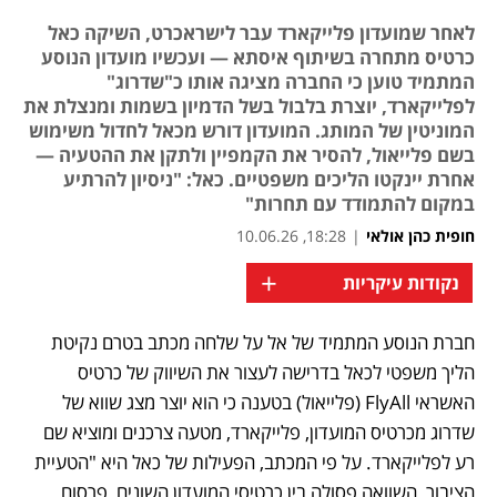
לאחר שמועדון פלייקארד עבר לישראכרט, השיקה כאל
כרטיס מתחרה בשיתוף איסתא — ועכשיו מועדון הנוסע
המתמיד טוען כי החברה מציגה אותו כ"שדרוג"
לפלייקארד, יוצרת בלבול בשל הדמיון בשמות ומנצלת את
המוניטין של המותג. המועדון דורש מכאל לחדול משימוש
בשם פלייאול, להסיר את הקמפיין ולתקן את ההטעיה —
אחרת יינקטו הליכים משפטיים. כאל: "ניסיון להרתיע
במקום להתמודד עם תחרות"
חופית כהן אולאי
|
18:28, 10.06.26
+
נקודות עיקריות
חברת הנוסע המתמיד של אל על שלחה מכתב בטרם נקיטת 
הליך משפטי לכאל בדרישה לעצור את השיווק של כרטיס 
האשראי FlyAll (פלייאול) בטענה כי הוא יוצר מצג שווא של 
שדרוג מכרטיס המועדון, פלייקארד, מטעה צרכנים ומוציא שם 
רע לפלייקארד. על פי המכתב, הפעילות של כאל היא "הטעיית 
הציבור, השוואה פסולה בין כרטיסי המועדון השונים, פרסום 