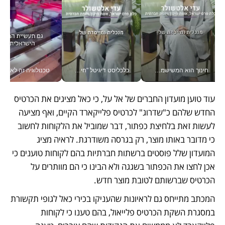
חינוך הוא המשישמה של החיים שלי - V
כלכליסט דיגיטל "חינוך הוא המשימה של החיים שלי"_v
טכנולוגיה זה לא רק בהייטק: גם תעשיי
עוד טוען מועדון החברים של אל על, כי כאל מציגים את הכרטיס 
החדש שלהם כ"שדרוג" לכרטיס פלייקארד הקיים, ואף מציעה 
לעשות זאת בלחיצת כפתור, דבר שמוביל את הלקוחות לחשוב 
כי מדובר באותו מוצר, רק בגרסה משודרגת. לראיה מציג 
המועדון שלל פוסטים ברשתות חברתיות בהם לקוחות טוענים כי 
אכן לחצו את הכפתור בשגגה ולא הבינו כי הם מוותרים על 
הכרטיס שברשותם לטובת מוצר חדש. 
המכתב מתייחס גם לראיונות שהעניקו בכירי כאל לגופי תקשורת 
במסגרת השקת הכרטיס פלייאול, בהם טענו כי לקוחות 