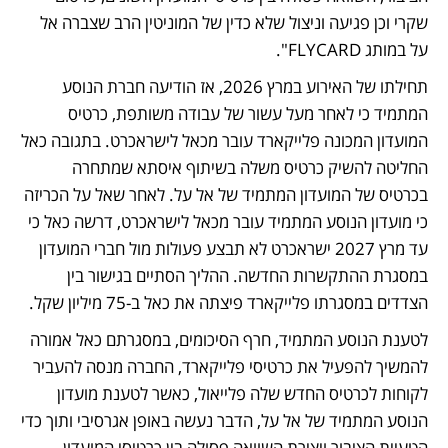
שקרי וכן פגיעה וניצול שלא כדין של המוניטין הרב שצברה אל 
על במותג FLYCARD". 
תחילתו של האירוע במרץ 2026, אז הודיעה חברת הנוסע 
המתמיד כי לאחר מעל עשור של עבודה משותפת, כרטיס 
המועדון המכונה פלייקארד עובר מכאל לישראכרט. בתגובה כאל 
החליטה להשיק כרטיס משלה בשיתוף איסתא שמתחרה 
בכרטיס של המועדון המתמיד של אל על. לאחר שאל על הכריזה 
כי מועדון הנוסע המתמיד עובר מכאל לישראכרט, דרשה כאל כי 
עד מרץ 2027 ישראכרט לא תבצע פעולות מול חברי המועדון 
במסגרת ההתקשרות החדשה. ההליך הסתיים בגישור בין 
הצדדים במסגרתו פלייקארד פיצתה את כאל ב-75 מיליון שקל. 
לטענת הנוסע המתמיד, חרף הסיכומים, במסגרתם כאל אמורה 
להמשיך להפעיל את כרטיסי פלייקארד, החברה מנסה להעביר 
לקוחות לכרטיס החדש שלה פלייאול, כאשר לטענת מועדון 
הנוסע המתמיד של אל על, הדבר נעשה באופן אגרסיבי ותוך כדי 
הטעיית הציבור ויצירת השוואה פסולה בין כרטיסי המועדון, 