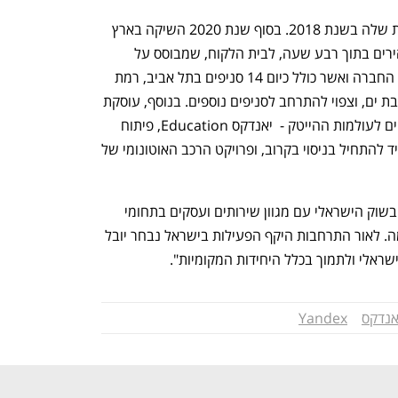
יאנדקס נכנסה לישראל עם שירות המוניות שלה בשנת 2018. בסוף שנת 2020 השיקה בארץ 
את שירות יאנגו Deli - משלוחי מכולת מהירים בתוך רבע שעה, לבית הלקוח, שמבוסס על 
ליקוט מוצרים מחנויות מוחשכות ששוכרת החברה ואשר כולל כיום 14 סניפים בתל אביב, רמת 
גן, גבעתיים, חולון, ראשון לציון, בני ברק ובת ים, וצפוי להתרחב לסניפים נוספים. בנוסף, עוסקת 
החברה בתוכניות הכשרת והסבת אקדמאיים לעולמות ההייטק -  יאנדקס Education, פיתוח 
רובוט השליחויות האוטונומי Rover שעתיד להתחיל בניסוי בקרוב, ופרויקט הרכב האוטונומי של 
מיאנדקס נמסר בתגובה: "יאנדקס פועלת בשוק הישראלי עם מגוון שירותים ועסקים בתחומי 
הטכנולוגיה, המשלוחים והתחבורה החכמה. לאור התרחבות היקף הפעילות בישראל נבחר יובל 
אנדקס
Yandex