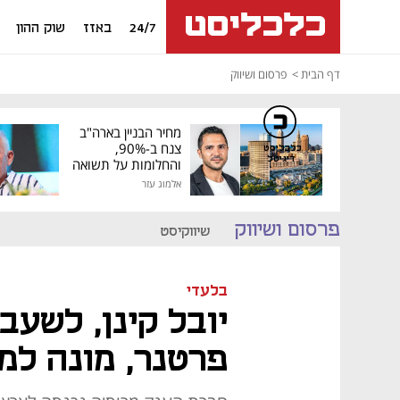
24/7
באזז
שוק ההון
דף הבית
פרסום ושיווק
מחיר הבניין בארה"ב
צנח ב-90%,
כלכליסט
דיגיטל
והחלומות על תשואה
גבוהה התנפצו
אלמוג עזר
פרסום ושיווק
שיווקיסט
בלעדי
יובל קינן, לשע
פרטנר, מונה למ