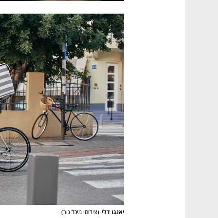
יאנגו דלי
(
צילום: מיכל גור
)