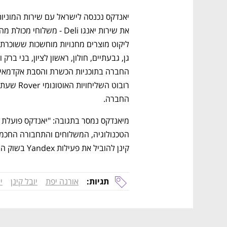
החברה.
קינן להוביל את פעילות Yandex בשוק הישראלי ולתמוך בכלל היחידות המקומיות". 
תגיות:
אורנה יפת
יובל קינן
י