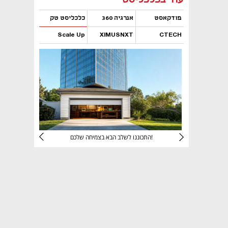
פודקאסט
אנרגיה 360
כלכליסט טק
Scale Up
XIMUSNXT
CTECH
נפתח בכרטיסייה חדשה
נפתח בכרטיסייה חדשה
נפתח בכרטיסייה חדשה
נפתח בכרטיסייה חדשה
יניהם
התכוננו לשלב הבא בצמיחה שלכם!