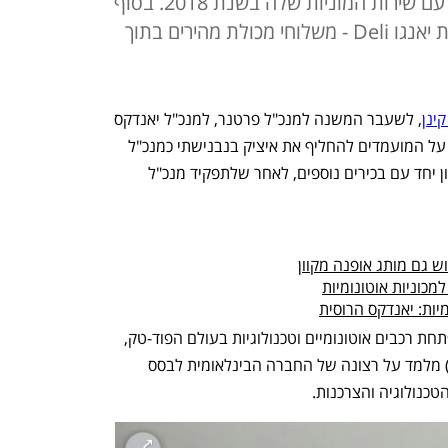
חברת הענק מרוסיה נכנסה לארץ עם שירות המוניות שלה בשנת 2018. בסוף
שנת 2020 השיקה בארץ את שירות יאנגו Deli - משלוחי מכולת מהירים בתוך
קינן
, לשעבר המשנה למנכ"ל פרטנר, למנכ"ל יאנדקס 
ישראל - כך נודע לכלכליסט. קינן, שנמנה על המועמדים להחליף את איציק בנבנישתי כמנכ"ל 
פרטנר, פרש מהחברה בחודש מאי האחרון יחד עם בכירים נוספים, לאחר שלתפקיד מנכ"ל 
 גם מותג אופנה מקוון
כוניות אוטונומיות
ות: יאנדקס הרוסית
יאנדקס היא ענקית טכנולוגיה רוסית שמפתחת רכבים אוטונומיים וטכנולוגיות בעולם הפוד-טק, 
שירותי ענן ואי-קומרס. מינויו של קינן (46) מלמד על רצונה של החברה הבינלאומית לבסס 
כנולוגיה והצרכנות.