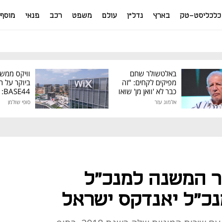
כלכליסט-טק
בארץ
נדל"ן
עולם
משפט
רכב
פנאי
מוסף
באלטשולר שחם
וויקס ממש
מפיקים לקחים: "זה
ביוקר על ר
כבר לא 'וואן מן' שואו
44
של גילעד"
אלמוג עזר
סופי שולמן
מיליון דולר
בר המשנה למנכ"ל
נכ"ל יאנדקס ישראל