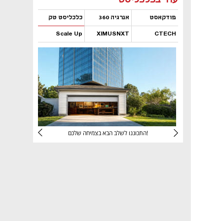
פודקאסט
אנרגיה 360
כלכליסט טק
Scale Up
XIMUSNXT
CTECH
נפתח בכרטיסייה חדשה
נפתח בכרטיסייה חדשה
נפתח בכרטיסייה חדשה
נפתח בכרטיסייה חדשה
יניהם
התכוננו לשלב הבא בצמיחה שלכם!