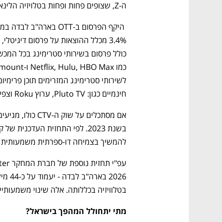
ה-Z, שצופים פחות ופחות בטלויזיה הלינארית, אבל מובילים את הצפייה ב-CTV ובסטרימינג.
נפתח בכרטיסייה חדשה
נפתח בכרטיסייה חדשה
נפתח בכרטיסייה חדשה
נפתח בכרטיסייה חדשה
חינמיים כגון: Pluto TV, ערוץ Roku וצפייה ביוטיוב ע"ב הטלויזיה החכמה.
CTech – the
הבית של ההייטק הישראלי
להמשיך בצמיחה דו-ספרתית משמעותית של מעל 20.2% בש
בטלוויזיה בכללותה. אלה שינוי משמעותי
מתי יתחולל המהפך בישראל?