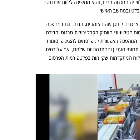
הצפייה בתוכן כיום איננה מוגבלת רק לטלוויזיה החכמה בבית, והיא ממשיכה ללוות אותנו גם 
בלט ובמחשב האישי. 
מהפכת ה-CTV לא מוגבלת רק לחיבור בין צרכנים לתוכן שהם אוהבים. מדובר גם במהפכה 
אדירה למפרסמים. לראשונה, מדיום הפרסום הטלויזיוני הוותיק מקבל יכולות טרגוט ומדידה 
שבעבר היו שמורות רק לעולמות הדיגיטל. המהפכה מאפשרת למפרסמים להציג פרסומות 
למשקי בית או לאנשים ספציפיים על סמך תחומי העניין וההתנהגויות שלהם, ואף על בסיס 
מאפיינים דמוגרפיים - בדומה ליכולות הפילוח המתקדמות שקיימות בפלטפורמות הפרסום 