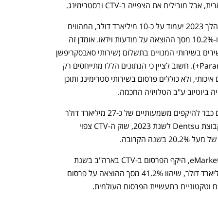
 היקף הפרסום ב-OTT בארה"ב לבדה במהלך 2023 יעמוד על כ-10 מיליארד דולר, המהווים 
3.4% מכלל ההוצאות על פרסום דיגיטלי, ו-10.2% מסך ההוצאה על מודעות וידאו. אומדן זה 
נפתח בכרטיסייה חדשה
נפתח בכרטיסייה חדשה
כולל פרסום בשירותי סטרימינג בכל המכשירים בשירותי המנויים בתשלום (שירותי סאבסקריפשן 
כמו Netflix, Hulu, HBO Max ו-Paramount+). חשוב לציין כי הנתונים הללו מתייחסים רק 
לשירותי סטרימינג המזרימים תוכן פרימיום איכותי, ולא כוללים פרסום בשירותי סטרימינג ותוכן 
אם מסתכלים על שוק ה-CTV כולו, מגיעים כבר להיקפים משמעותיים של כ-27 מיליארד דולר 
בשנת 2023. לפי התחזית העדכנית של קבוצת Dentsu לשנת 2023, שוק ה-CTV צפוי 
ענף במתח גבוה
מדברים כלכלה, עסקים ומה שב
נה הקרובה.
עפ"י תחזית נוספת של חברת המחקר eMarketer, היקף הפרסום ב-CTV בארה"ב בשנת 
2026 בארה"ב לבדה - יעמוד על כ-44 מיליארד דולר, שיהוו 41.2% מסך ההוצאה על פרסום 
ים וטקטוניים בתעשיית הפרסום העולמית.