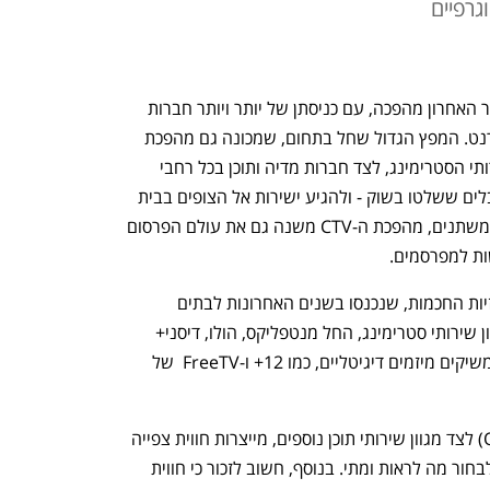
גרפיים
שוק הטלוויזיה, התוכן והמדיה עובר בעשור האחרון מהפכה, עם כניסתן של יותר ויותר חברות 
לעולם הזרמת התוכן על גבי רשת האינטרנט. המפץ הגדול שחל בתחום, שמכונה גם מהפכת 
הטלוויזיה המחוברת או CTV, אפשר לשירותי הסטרימינג, לצד חברות מדיה ותוכן בכל רחבי 
העולם, לעקוף את רשתות הטלוויזיה והכבלים ששלטו בשוק - ולהגיע ישירות אל הצופים בבית 
על גבי הרשת. לצד הרגלי צריכת התוכן המשתנים, מהפכת ה-CTV משנה גם את עולם הפרסום 
ות למפרסמים.  
המהפכה לא הייתה אפשרית לולא הטלוויזיות החכמות, שנכנסו בשנים האחרונות לבתים 
בישראל ובעולם, ומאפשרות ליהנות ממגוון שירותי סטרימינג, החל מנטפליקס, הולו, דיסני+ 
ואחרים, ועד לערוצי טלוויזיה מסורתיים המשיקים מיזמים דיגיטליים, כמו 12+ ו-FreeTV  של 
פלטפורמות הסטרימינג (המכונות גם OTT) לצד מגוון שירותי תוכן נוספים, מייצרות חווית צפייה 
ששמה את הצופה במרכז - ומאפשרת לו לבחור מה לראות ומתי. בנוסף, חשוב לזכור כי חווית 