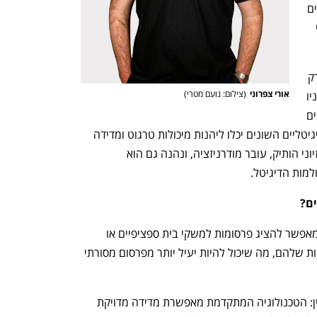
מגמה הולכת וגוברת של התנתקות מספקים 
מסורתיים (Cord Cutting) ומעבר לספקי 
 המהפכה שה-CTV מחוללת לא מוגבלת רק 
אורי צפרוני
(
צילום: נועם מטרי
)
לעולם צריכת התוכן, אלא משנה גם את פניו 
של ענף הפרסום. אם עד היום רק מפרסמים 
שפעלו ברשתות החברתיות ובערוצים הדיגיטליים השונים יכלו ליהנות מיכולות טרגוט ומדידה 
מדוייקות, לראשונה מדיום הפרסום הטלויזיוני הותיק, עובר מודרניזציה, ונהנה גם הוא 
מות הדיגיטל. 
•	פרסום ממוקד ומותאם אישית: CTV מאפשר להציג פרסומות למשקי בית ספציפיים או 
ליחידים על סמך תחומי העניין וההתנהגויות שלהם, מה שיכול להיות יעיל יותר מפרסום מסורתי 
•	מדידה טובה יותר של יעילות הקמפיין: הטכנולוגיה המתקדמת מאפשרת מדידה מדויקת 