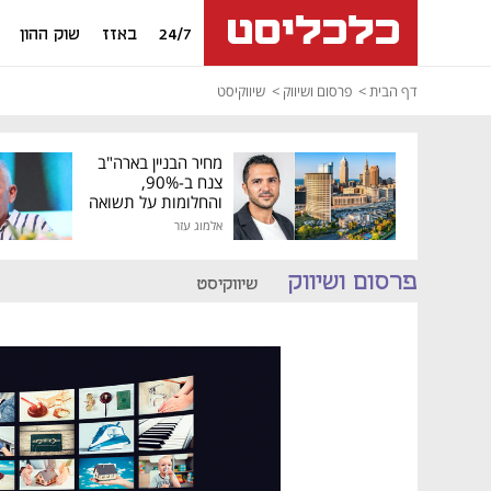
24/7
באזז
שוק ההון
דף הבית
פרסום ושיווק
שיווקיסט
מחיר הבניין בארה"ב
צנח ב-90%,
והחלומות על תשואה
גבוהה התנפצו
אלמוג עזר
פרסום ושיווק
שיווקיסט