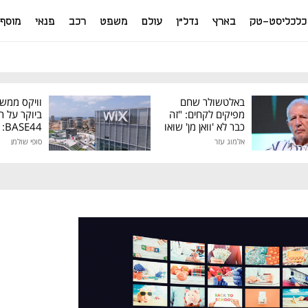
כלכליסט-טק
בארץ
נדל"ן
עולם
משפט
רכב
פנאי
מוסף
באלטשולר שחם
וויקס ממש
מפיקים לקחים: "זה
ביוקר על ר
כבר לא 'וואן מן' שואו
44
של גילעד"
אלמוג עזר
סופי שולמן
מיליון דולר