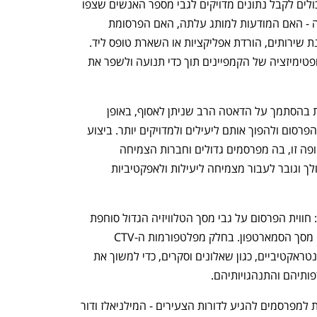
יותר של יעילות הפרסום, שכן מפרסמים יכולים לקבל נתונים מדויקים לגבי מספר האנשים שצפו 
בקמפיין ולבחון בהתאם את מדדי ההצלחה - האם המודעות למותג עלתה, האם הפרסומת 
הניעה אותם לביצוע רכישות אונליין, הזמנת שירותים, הורדת אפליקציות או השארת טופס ליד. 
ניתן להשתמש בנתונים אלה כדי לבצע אופטימיזציה של הקמפיינים תוך כדי תנועה ולשפר את 
•	ניתוח מיידי של תוצאות הקמפיין: זאת בהסתמך על הדאטה הרב שניתן לאסוף, באופן 
המאפשר לבצע אופטימיזציה של מסעות הפרסום ולהפוך אותם ליעילים ולמדויקים יותר. ביצוע 
האופטימיזציה הוא חשוב מאין כמוהו בתקופה זו, בה מפרסמים גדולים וחברות הצמיחה 
מתמודדות עם האטה כלכלית ועם צורך הולך וגובר לעבור מצמיחה ליעילות ולאפקטיביות 
•	חווית פרסום סוחפת ואינטראקטיבית: חווית הפרסום על גבי מסך הטלוויזיה הגדול סוחפת 
הרבה יותר מאשר זאת שאנו חווים על גבי מסך הסמארטפון. בחלק מפלטפורמות ה-CTV 
מפרסמים יכולים להשתמש באלמנטים אינטראקטיביים, כגון שאלונים וסקרים, כדי למשוך את 
פותיהם והתנהגויותיהם.
•	פניה לקהלים צעירים: CTV מאפשרת למפרסמים להגיע לדורות הצעירים - המילניאלז ודור 