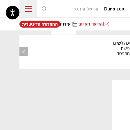
Duns 100
פורטל פיננסי
נפתח בכרטיסייה חדשה
הדואר האדום
ועידות
המהדורה הדיגיטלית
יכה לשלם
כישת
BASE: ההפסד
הרבעוני זינק ל-76