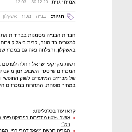
אמיתי גזית
12:03
30.12.20
בנייה
מכרז
אשקלון
תגיות:
חברות הבנייה מסמנות בבהירות את אז
למגורים בדימונה, קרית ביאליק וירו
באשקלון, והצלחה נאה גם במכרז שנס
רשות מקרקעי ישראל החלה לפרסם ב
של מכרזים המיועדים לשוק החופשי ו
במחיר מופחת. התחרות במכרזים היי
קראו עוד בכלכליסט:
אושר: 60% מהדירות בפרויקט 
רמ"י
מגוריט רוכשת מיגאל דמרי בניין מגורים ב-91 מילי