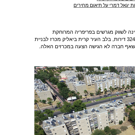
 יגאל דמרי על תיאום מחירים
נה לשווק מגרשים בפריפריה המרוחקת
נכשלים. בדימונה נסגר מכרז לבניית 324 דירות, בלב העיר קרית ביאליק מכרז לבניית