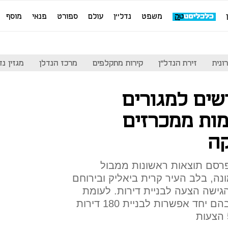
משפט
נדל''ן
עולם
ספורט
פנאי
מוסף
ונית
זירת הנדל"ן
קירות מתקלפים
מרכז הנדלן
מגזין נדל"ן
שים למגורים
ות ממכרזים
ה
רסם תוצאות ראשונות ממבול
נה, בלב העיר קרית ביאליק ובירוחם
גישה הצעה לבניית דירות. לעומת
זאת בשני מגרשים באשקלון שבהם יחד אפשרות לבניית 180 דירות