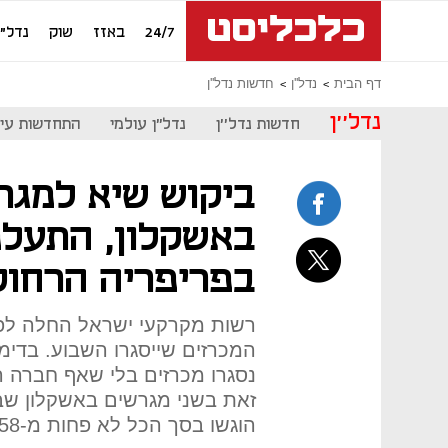
24/7
באזז
שוק
נדל"ן
דף הבית
נדל''ן
חדשות נדל''ן
נדל''ן
חדשות נדל''ן
נדל"ן עולמי
התחדשות עיר
ביקוש שיא למגר
באשקלון, התעלמ
בפריפריה הרחוק
רשות מקרקעי ישראל החלה לפ
המכרזים שייסגרו השבוע. בדימו
נסגרו מכרזים בלי שאף חברה ה
הוגשו בסך הכל לא פחות מ-58 הצעות