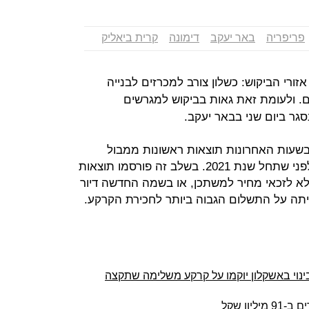
פריפריה
באר יעקב
דימונה
קרית ביאליק
ורי הביקוש: כשלון צורב למכרזים לבנייה
חם. ולעומת זאת גאות בביקוש למגרשים
גר ביום שני בבאר יעקב.
שעות האחרונות תוצאות ראשונות ממבול
המכרזים שייסגרו השבוע, זמן מועט לפני שתחל שנת 2021. בשלב זה פורסמו תוצאות
לא לזכאי מחיר למשתכן, או בשמה החדשה דיור
תה על התשלום הגבוה ביותר לחכירת הקרקע.
פינוי בינוי באשקלון יוקמו על קרקע משלימה שתקצה
ון שקל