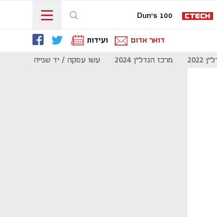
Dun's 100
דואר אדום
ועידות
 2022
מרכז הנדל"ן 2024
עשו עסקה / יד שנייה
מוסף נדל