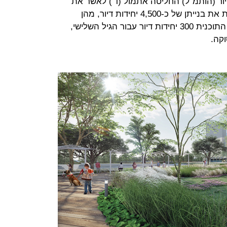
ור (הותמ"ל) החליטה אתמול (ד') לאשר את
תוכנית "בן שמן" בלוד. התוכנית כוללת את בנייתן של כ-4,500 יחידות דיור, מהן
כ-800 עבור דירות קטנות. עוד כוללת התוכנית 300 יחידות דיור עבור הגיל השלישי,