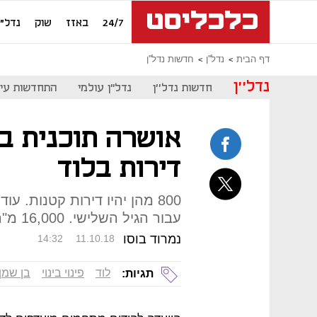
24/7
באזז
שוק
נדל"ן
דף הבית
נדל''ן
חדשות נדל''ן
נדל''ן
חדשות נדל''ן
נדל"ן עולמי
התחדשות עיר
דירות בלוד
עבור הגיל השלישי. 16,000 מ"ר יוקצו עבור מסחר ותעסוקה
נמרוד בוסו
14:32
11.10.18
לוד
פינוי בינוי
בן שמן
תגיות: