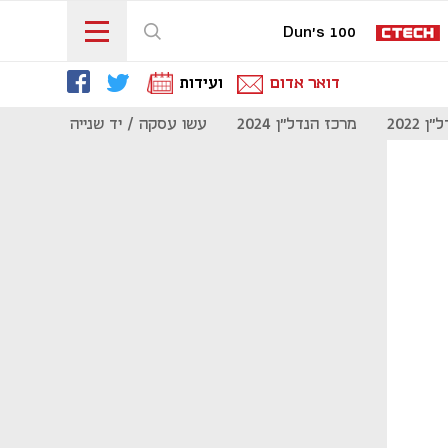
Dun's 100
דואר אדום
ועידות
 2022
מרכז הנדל"ן 2024
עשו עסקה / יד שנייה
מוסף נדל