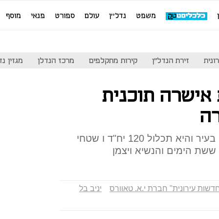
משפט
נדל''ן
עולם
ספורט
פנאי
מוסף
ונית
זירת הנדל"ן
קירות מתקלפים
מרכז הנדלן
מגזין נדל"ן
 אישרה תוכנית
רה
מדובר בתוכנית שנייה שאושרה בעיר והיא תכלול 120 יח"ד ו שטחי
ששת הימים והנשיא ויצמן
שות עירונית" חברת י.א. טאוורס
יניב בל