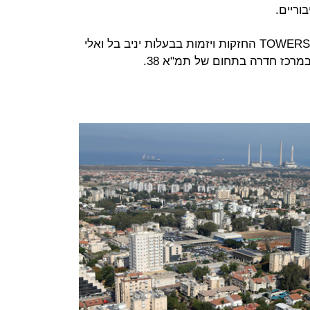
ייזם התוכנית היא חברת י.א. טאוורס TOWERS החזקות ויזמות בבעלות יניב בל ואלי
מרכז חדרה בתחום של תמ"א 38.