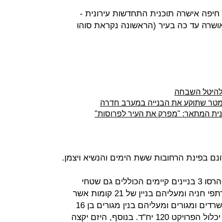
 חיפה אישרה תוכנית התחדשות עירונית -
 שאושרה עד כה בעיר (הראשונה נקראת סוהו
 להיטל השבחה
י מטר שתוקע את הבנייה במערב חדרה
נית המתאר: "מפרק את העיר לפרוסות"
במסגרת התוכנית שאושרה בוועדה, ייהרסו 3 בניינים קיימים הכוללים גם שטחי
מסחר, ובמקומם יבנו 3 קומות של מרתפי חניה ומעליהם בניין של 21 קומות אשר
יכלול 5 קומות אשר ישמשו למסחר משרדים ומגורים ומעליהם בנין מגורים בן 16
קומות (כולל קומה טכנית). בסך הכל יכלול הפרויקט 120 יח"ד. בנוסף, היזם יקצה