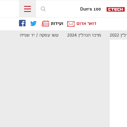
Dun's 100
דואר אדום
ועידות
 2022
מרכז הנדל"ן 2024
עשו עסקה / יד שנייה
מוסף נדל