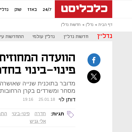
24/7
באזז
שוק
נדל"ן
דף הבית
נדל''ן
חדשות נדל''ן
נדל''ן
חדשות נדל''ן
נדל"ן עולמי
התחדשות עיר
הוועדה המחוזית
פינוי-בינוי בחד
מסחר ומשרדים בקרן הרחובות 
דותן לוי
19:16
25.01.18
חדרה
פינוי-בינוי
התחד
תגיות:
אלי גניש