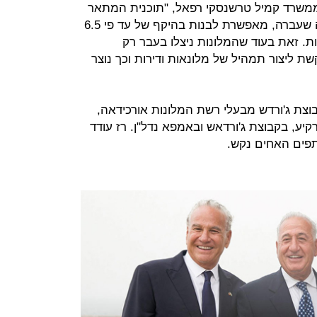
ממשרד קמיל טרשנסקי רפאל, "תוכנית המתאר
החדשה של תל אביב, שאושרה בשנה שעברה, מאפשרת לבנות בהיקף של עד פי 6.5
מגרש, ועד לגובה של 25 קומות. זאת בעוד שהמלונות ניצלו בעבר רק
שת ליצור תמהיל של מלונאות ודירות וכך נוצר
קבוצת ג'ורדש מבעלי רשת המלונות אורכידאה,
ע, בקבוצת ג'ורדאש ובאמפא נדל"ן. רז עודד
תפים האחים נקש.