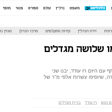
משפט
נדל''ן
עולם
ספורט
פנאי
מוסף
ונית
זירת הנדל"ן
קירות מתקלפים
מרכז הנדלן
מגזין נדל"ן
ו שלושה מגדלים
 עם היזם רז עודד, יבנו שני
ה, שיוסיפו עשרות אלפי מ"ר של
ם נקש
רז עודד
בניית מגדלים