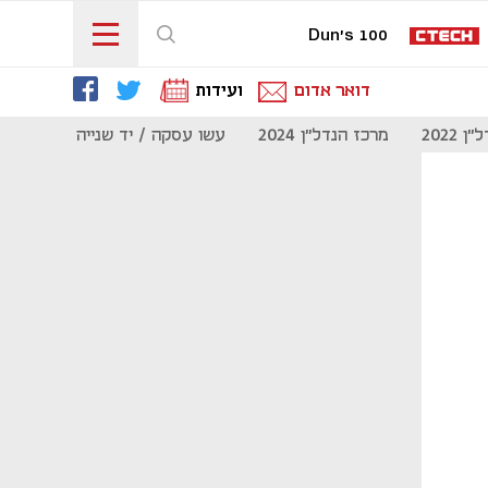
Dun's 100
דואר אדום
ועידות
 2022
מרכז הנדל"ן 2024
עשו עסקה / יד שנייה
מוסף נדל