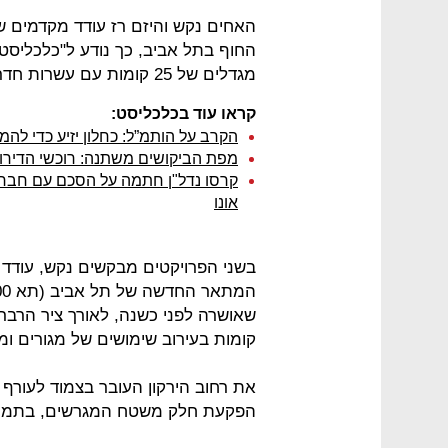
האחים נקש והיזם רז עודד מקדמים שנ
החוף בתל אביב, כך נודע ל"כלכליסט"
מגדלים של 25 קומות עם עשרות חדרי מלון ודירות יוקרה, בתכנון האדריכל אבנר ישר.
קראו עוד בכלכליסט:
הקרב על הותמ”ל: כחלון יזיע כדי לה
מפת הביקושים משתנה: רוכשי הדירו
אונו
בשני הפרויקטים מבקשים נקש, עודד ו
קומות בעירוב שימושים של מגורים ומ
את רחוב הירקון העובר בצמוד לעורף
הפקעת חלק משטח המגרשים, בתמורה 