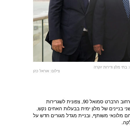
בתי מלון ודירות יוקרה
צילום: אוראל כהן
אחד מהפרויקטים מקודם במגרש שברחוב הרברט סמואל 90, צפונית לשגרירות
י בניינים של מלון ימית בבעלות האחים נקש,
 מלונאי משותף, ובניית מגדל מגורים חדש על
קה.