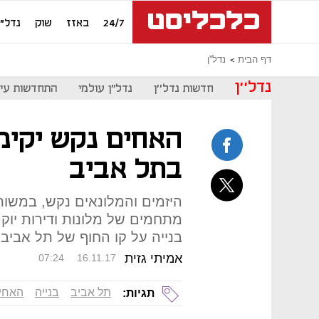
24/7
באזז
שוק
נדל"ן
דף הבית
נדל''ן
נדל''ן
חדשות נדל''ן
נדל"ן עולמי
התחדשות עיר
האחים נקש יקימ
בתל אביב
היזמים והמלונאים נקש, במשותף
מתחמים של מלונות ודירות יוקר
בנייה על קו החוף של תל אביב
אמיתי גזית
07:24
16.11.17
תל אביב
בנייה
האחי
תגיות: