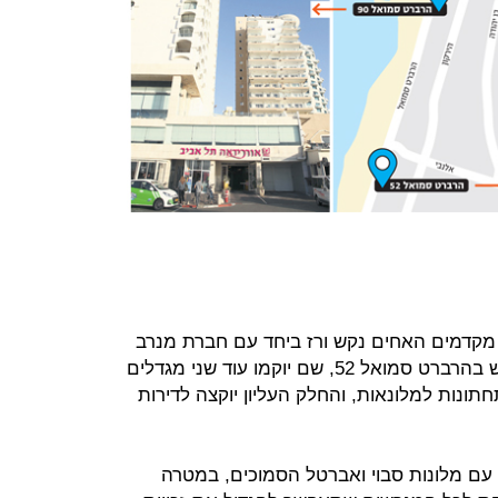
מקדמים האחים נקש ורז ביחד עם חברת מנרב
והיזם גבי אלבז פרויקט נוסף על מגרש בהרברט סמואל 52, שם יוקמו עוד שני מגדלים
 התחתונות למלונאות, והחלק העליון יוקצה לדירות
ם מלונות סבוי ואברטל הסמוכים, במטרה