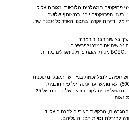
י פרויקטים המשלבים מלונאות ומגורים על קו
. בשני הפרויקטים ייבנו במשותף שלושה
משיך באישור הבנייה המהיר
ת נוטשים את המרכז לפריפריה
קרסו נדל"ן חתמה על הסכם עם חברת BCEG מסין להקמת פרויקט מגדלים בקריית
שותפיהם לנצל זכויות בנייה שהתקבלו מתוכנית
המתאר החדשה של תל אביב (תא 5000) ולא מומשו עד עתה. על פי התוכנית,
שאושרה לפני כשנה, לאורך ציר הרברט סמואל צפויה לקום רצועה של בניינים של 25
לונאות.
 המגרשים, מבקשת העירייה להרחיב על ידי
להגדלת זכויות הבנייה עליהם.