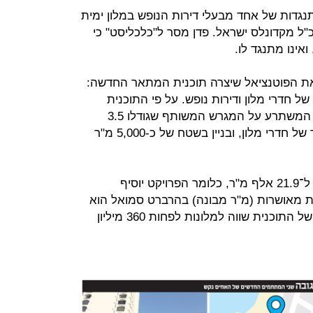
ל ב־2009 בעקבות התנגדות של אחד מבעלי דירות הנופש במלון ימית
נכ"ל מקדונלס ישראל. פדן מסר ל"כלכליסט" כי
אינו מתנגד לו.
 הפוטנציאל שיצרה תוכנית המתאר החדשה:
ף מ"ר בנויים של חדרי מלון ודירות נופש. על פי התוכנית
הנרקמת, ייצרו המלונות מתחם חדש המשתרע על המגרש המשותף שגודלו 3.5
דונם, וכך יוכלו להוסיף עוד 2,100 מ"ר של חדרי מלון, ובניין בשטח של כ-5,000 מ"ר
בסך הכל היקף הבנייה במקום יאמיר ל־21.9 אלף מ"ר, כלומר הפרויקט יוסיף
ר בתוכניות מאושרות (מ"ר מבונה) בהרברט סמואל הוא
לפחות 40 אלף שקלים, כך שאישורה של התוכנית שווה למלונות לפחות 360 מיליון