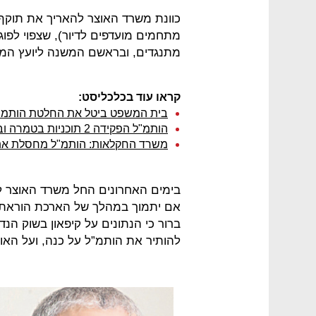
כוונת משרד האוצר להאריך את תוקף ה
מתחמים מועדפים לדיור), שצפוי לפו
מתנגדים, ובראשם המשנה ליועץ המש
קראו עוד בכלכליסט:
בית המשפט ביטל את החלטת הותמ"ל 
הותמ"ל הפקידה 2 תוכניות בטמרה וביהוד מונסון בהיקף של 9,400 יח"ד
משרד החקלאות: הותמ"ל מחסלת את 
בימים האחרונים החל משרד האוצר ל
אם יתמוך במהלך של הארכת הוראת
ברור כי הנתונים על קיפאון בשוק הנד
להותיר את הותמ”ל על כנה, ועל האוצר