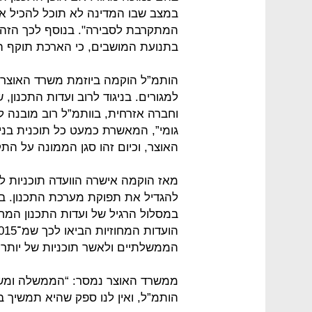
במצב שבו המדינה לא תוכל להכיל א
המתקרבת לסבירה". בנוסף לכך הזהיר
בתנועת המושבים, כי הארכת תוקף ה
הותמ”ל הוקמה ביוזמת משרד האוצר ב
למגורים. בניגוד לרוב ועדות התכנון,
וחברה אזרחית, בוותמ”ל רוב מובנה 
גומי”, המאשרת כמעט כל תוכנית בני
האוצר, וכיום זהו סגן הממונה על התק
מאז הוקמה אישרה הוועדה תוכניות לב
להגדיל את תפוקת מערכת התכנון. במ
במסלול הרגיל של ועדות התכנון המח
הממשלתיים ולאשר תוכניות של יותר מ־100 אלף יחידות ד
ממשרד האוצר נמסר: “הממשלה ומשרד
הותמ”ל, ואין לנו ספק שהיא תמשיך בפעיל