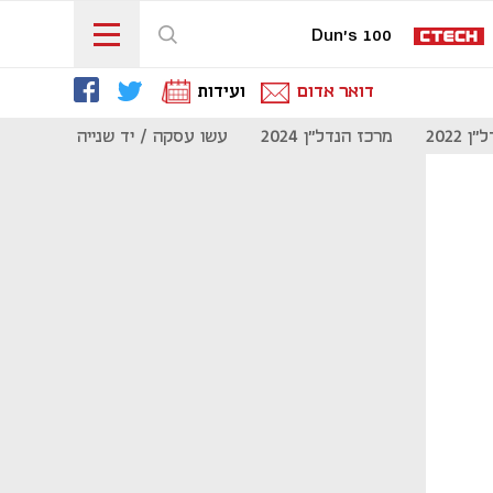
Dun's 100
דואר אדום
ועידות
 2022
מרכז הנדל"ן 2024
עשו עסקה / יד שנייה
מוסף נדל