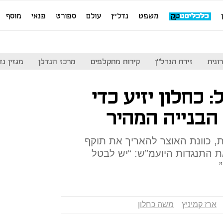
משפט
נדל''ן
עולם
ספורט
פנאי
מוסף
ונית
זירת הנדל"ן
קירות מתקלפים
מרכז הנדלן
מגזין נדל"ן
 כחלון יזיע כדי
הבנייה המהיר
ת, כוונת האוצר להאריך את תוקף
ת התנגדות היועמ”ש: “יש לבטל
ארז קמיניץ
משה כחלון