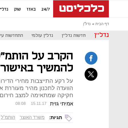
24/7
באזז
שוק
נדל"ן
דף הבית
נדל''ן
נדל''ן
חדשות נדל''ן
נדל"ן עולמי
התחדשות עיר
הקרב על הותמ”ל:
להמשיך באישור 
על רקע התייצבות מחירי הדירו
הוועדה לתכנון מהיר מעוררת א
חקיקה שמתאימה למצב חירום”
אמיתי גזית
08:08
15.11.17
משרד האוצר
הותמ"ל
תגיות: