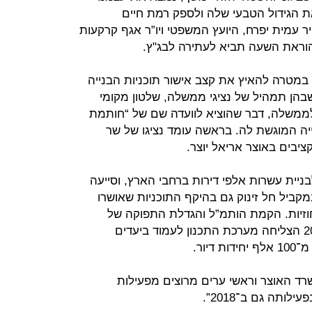
ת הגידול הטבעי שלה ולספק רמת חיים
 עמית יפרח, היועץ המשפטי ויו”ר אגף קרקעות
וראת השעה תביא לעתירה לבג"ץ.
מטרה להאיץ את קצב אישור תוכניות הבנייה
 שבהן תמהיל של נציגי ממשלה, שלטון מקומי
לממשלה, דבר שהוציא לוועדה שם של “חותמת
יה המוגשת לה. בראשה עומד נציגו של שר
ציבים באוצר אריאל יוצר.
ניית עשרות אלפי דירות ברחבי הארץ, וסייעה
קביל חל זינוק גם בהיקף התוכניות שאושרו
וזיות. הקמת הותמ”ל והגדלת התפוקה של
הועדות המחוזיות הביאו לכך שמ־2015 הצליחה מערכת התכנון לעמוד ביעדים
יור.
 האוצר וראשי ערים מרוצים מפעילות
ותה גם ב־2018”.