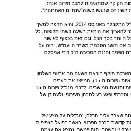
ות חקיקה שמתאימות למצב חירום אנחנו
 השינויים שנעשו בשנה־שנתיים האחרונות”.
הוראת השעה שמכוחה הוקמה הותמ"ל התקבלה באוגוסט 2014, והיא תקפה למשך
ר להאריך את הוראת השעה בשתי תקופות, כל
 היותר בסך הכל, וגם זאת בכפוף לאישור
גם אם תושג הסכמת משרד היועמ"ש, יהיה על
עדת הפנים והגנת הסביבה ח"כ דודי אמסלם
 הארכת תוקף הוראת השעה הם ארגוני השלטון
המקומי, ובראשם ארגון הערים העצמאיות (פורום ה־15), המייצג את הערים
המבוססות, וכן מרכז המועצות האזוריות ותנועת המושבים. לדברי מנכ"ל פורום ה־15
 וחברתי ופגע רע לתכנון העירוני, ולעתידן של
טה שאבד עליה הכלח, ‘מגדלים על מצע של
את קדושת הרכב הפרטי, כאשר בפועל הצפיפות
שבלוני והשטחי הזה יימשך, נמצא את עצמנו