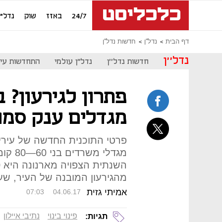
24/7
באזז
שוק
נדל"ן
דף הבית
נדל''ן
חדשות נדל''ן
נדל''ן
חדשות נדל''ן
נדל"ן עולמי
התחדשות עיר
פתרון לגירעון? 
מגדלים ענק סמוך
פרטי התוכנית החדשה של עיריי
מהגירעון המובנה של העיר, שעומד על 130 
אמיתי גזית
07:03
04.06.17
פינוי בינוי
נתיבי איילון
תגיות: