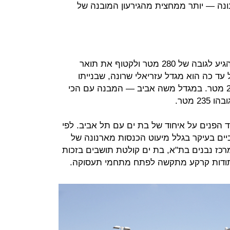
שנה מארנונה — יותר ממחצית מהגירעון המובנה של
המגדלים הגבוהים בפרויקט צפויים להגיע לגובה של 280 מטר ולקטוף את תואר
 עד כה הוא מגדל עזריאלי שרונה, שבנייתו
תושלם בחודשים הקרובים, וגובהו 238 מטר. במגדל משה אביב — המבנה עם הכי
 הפנים על איחוד של בת ים עם תל אביב. לפי
יים בעיקר בגלל מיעוט הכנסות מארנונה של
כז נבנים בת"א, בת ים קולטת תושבים בזכות