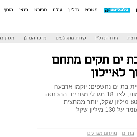
משפט
נדל''ן
עולם
ספורט
פנאי
מוסף
ונית
זירת הנדל"ן
קירות מתקלפים
מרכז הנדלן
מגזין נדל"ן
בת ים תקים מתחם
 לאיילון
ת בת ים נחשפים: יוקמו ארבעה
מגדלי משרדים בני 60—80 קומות, לצד 18 מגדלי מגורים. ההכנסה
השנתית הצפויה מארנונה היא 80 מיליון שקל, יותר ממחצית
מיליון שקל
בת ים
מתחם מגדלים