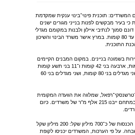
המשרדים: תוכנית פינוי־בינוי ענקית שמקדמת
כי בעיר מבקשים לפנות בנייני מגורים ישנים
ממתחם המשתרע על פני יותר מ־60 דונם סמוך לנתיבי איילון ולבנות במקומם מגדלי
מגורים ומשרדים שיתנשאו לגובה של עד 80 קומות. במרץ אישר משרד הבינוי והשיכון
חם שמיועד לפינוי יש כיום 540 דירות בשמונה בניינים. במקום המבנים הקיימים
ייבנו שלושה מגדלי מגורים בני 34 קומות, ארבעה בני 42 קומות ו־11 בני תשע קומות
בלבד. בנוסף, על גדות האיילון ייבנו שני מגדלים בני 80 קומות, ושני מגדלים בני 60
טרשנסקי־רפאל, שמלווה את הוועדה המקומית
של בת ים בתכנון הפרויקט, אומר כי במתחם ייבנו 215 אלף מ"ר של משרדים. כיום
להערכת רפאל, הפרויקט יניב לעירייה הכנסות של כ־700 מיליון שקל: 200 מיליון שקל
מהיטלי השבחה. על פי הערכות, המשרדים יכניסו לקופת