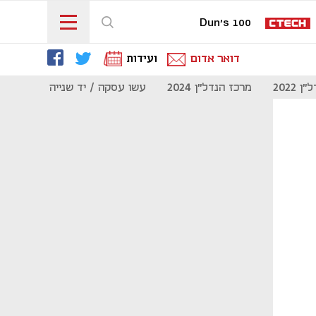
Dun's 100
דואר אדום
ועידות
 2022
מרכז הנדל"ן 2024
עשו עסקה / יד שנייה
מוסף נדל