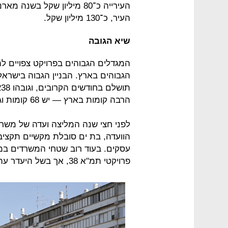
העירייה כ־80 מיליון שקל ב
העיר, כ־130 מיליון שקל.
שיא הגובה
הגבוהים בארץ. הבניין הגבוה בישראל
הרבה קומות בארץ — יש 68 קומות וגובהו 235 מטר.
לפני חצי שנה המליצה ועדה של משרד
הוועדה, בת ים סובלת מקשיים תקציב
עסקים. בעוד רוב שטחי המשרדים במר
פרויקטי תמ"א 38, אך בשל היעדר עתודות קרקע מתקשה לפתח מתחמי תעסוקה.