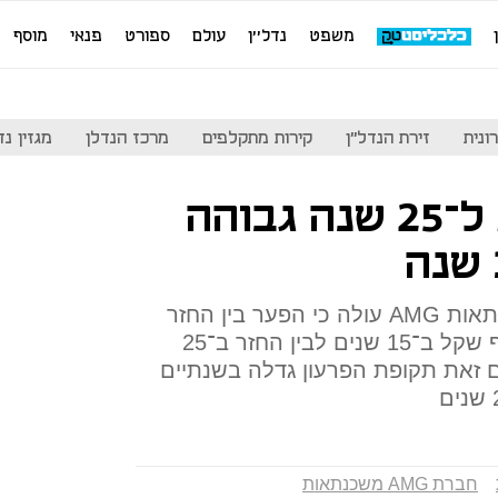
משפט
נדל''ן
עולם
ספורט
פנאי
מוסף
ונית
זירת הנדל"ן
קירות מתקלפים
מרכז הנדלן
מגזין נדל"ן
בדיקה: משכנתא ל־25 שנה גבוהה
מחישוב של חברת יעוץ המשכנתאות AMG עולה כי הפער בין החזר
משכנתא ממוצעת של 750 אלף שקל ב־15 שנים לבין החזר ב־25
אלף שקל. עם זאת תקופת הפרעון גדלה בשנתיים
חברת AMG משכנתאות