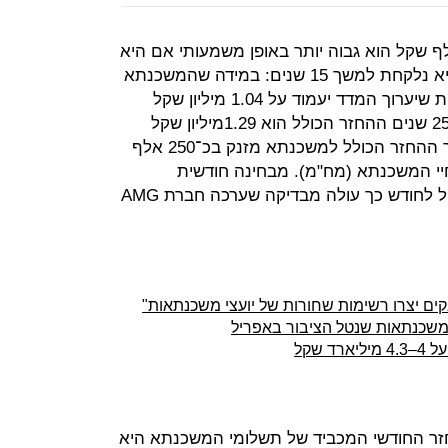
 משכנתא ממוצעת בסך 750 אלף שקל הוא גבוה יותר באופן משמעותי אם היא
נלקחת למשך 25 שנים לעומת אם היא נלקחת למשך 15 שנים: במידה שהמשכנתא
היא ל־15 שנים ההחזר הכולל בתוספת שיערוך המדד יעמוד על 1.04 מיליון שקל
(כולל הצמדה); ואילו במידה שהיא ל-25 שנים ההחזר הכולל הוא 1.29מיליון שקל
(כולל הצמדה) - פער של 24%. כלומר ההחזר הכולל למשכנתא מזנק בכ־250 אלף
י המשכנתא (מח"מ). מבחינה חודשית
המשמעות היא תוספת של 1,314 שקל לחודש כך עולה מבדיקה שערכה חברת AMG
ים יצרו רשימות שחורות של יועצי משכנתאות"
 שקל
זר החודשי המכביד של תשלומי המשכנתא היא