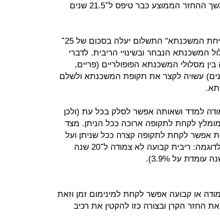
שנים וכעבור שנתיים באפריל 2017 משך ההחזר הממוצע כבר טיפס ל־21.5 שנים
ב־AMG הסבירו כי בכל שנה של "מתיחת המשכנתא" התשלום יעלה בסכום של 25־
ול המשכנתא הנבחר ובשינויי הריבית. לדברי
, מנכ"ל AMG. החלפה בין מסלולי המשכנתא הפופולריים (פריים,
ה צמודה למדד ומשתנה כל 5 שנים) עשויה לקצר את תקופת המשכנתא ולשלם
תא.
ודה למדד ושאותה אפשר לסלק בכל עת (ולכן
מומלץ לקחת לתקופה ארוכה ככל הניתן. מצד
ות אפשר לקחת לתקופה קצרה ככל שניתן ועל
ידי כך ניתן לקבל ריביות טובות יותר (לדוגמה: ריבית קבועה לא צמודה ל־20 שנה
ודה או קבועה אפשר לקחת למינימום זמן וזאת
ת החזר הקרן ובצורה כזו להקטין את רכיב