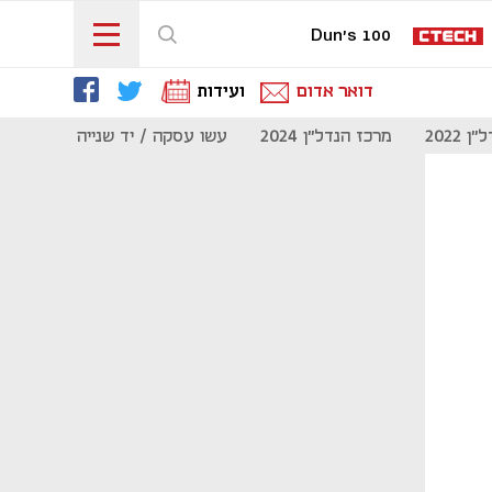
Dun's 100
דואר אדום
ועידות
 2022
מרכז הנדל"ן 2024
עשו עסקה / יד שנייה
מוסף נדל