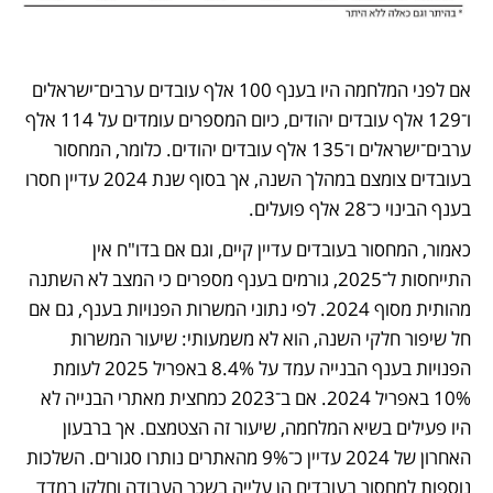
אם לפני המלחמה היו בענף 100 אלף עובדים ערבים־ישראלים 
ו־129 אלף עובדים יהודים, כיום המספרים עומדים על 114 אלף 
ערבים־ישראלים ו־135 אלף עובדים יהודים. כלומר, המחסור 
בעובדים צומצם במהלך השנה, אך בסוף שנת 2024 עדיין חסרו 
בענף הבינוי כ־28 אלף פועלים.
כאמור, המחסור בעובדים עדיין קיים, וגם אם בדו"ח אין 
התייחסות ל־2025, גורמים בענף מספרים כי המצב לא השתנה 
מהותית מסוף 2024. לפי נתוני המשרות הפנויות בענף, גם אם 
חל שיפור חלקי השנה, הוא לא משמעותי: שיעור המשרות 
הפנויות בענף הבנייה עמד על 8.4% באפריל 2025 לעומת 
10% באפריל 2024. אם ב־2023 כמחצית מאתרי הבנייה לא 
היו פעילים בשיא המלחמה, שיעור זה הצטמצם. אך ברבעון 
האחרון של 2024 עדיין כ־9% מהאתרים נותרו סגורים. השלכות 
נוספות למחסור בעובדים הן עלייה בשכר העבודה וחלקו במדד 