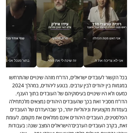
אני לא צריכה את המשרד: רונית שרעבי-חדד מנהלת ארגון של 30000 עובדים מכל מקום_v
זה שינה לי את החיים: איך עידו איז'ק הופך את הסמארטפון לכלי צילום מקצועי_v
בתור מנכל אני מקבל מאות הח
בכל הקשור לעובדים ישראלים, הדו"ח מזהה שינויים שהתרחשו 
במגמות בין יהודים לבין ערבים. בנוגע ליהודים, במהלך 2024 
כמעט ולא היו שינויים בעיסוקיהם של העובדים בתוך הענף. 
הדו"ח מסביר זאת בכך שהעובדים היהודים נמצאים מלכתחילה 
בעמדות מקצועיות וניהוליות יותר, כך שבהיעדרם של העובדים 
הפלסטינים, העובדים היהודים אינם ממלאים את מקומם. לעומת 
זאת, בקרב העובדים הערבים־הישראלים המצב שונה: בעבודות 