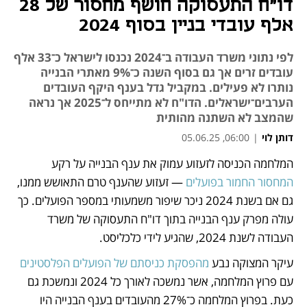
דו"ח התעסוקה חושף מחסור של 28
אלף עובדי בניין בסוף 2024
לפי נתוני משרד העבודה ב־2024 נכנסו לישראל כ־33 אלף
עובדים זרים אך גם בסוף השנה כ־9% מאתרי הבנייה
נותרו לא פעילים. במקביל גדל בענף היקף העובדים
הערבים־ישראלים. הדו"ח לא מתייחס ל־2025 אך נראה
שהמצב לא השתנה מהותית
דותן לוי
|
06:00, 05.06.25
המלחמה הכניסה לזעזוע עמוק את ענף הבנייה על רקע 
נפתח בכרטיסייה חדשה
נפתח בכרטיסייה חדשה
המחסור החמור בפועלים
 — זעזוע שהענף טרם התאושש ממנו, 
גם אם בשנת 2024 ניכר שיפור משמעותי במספר הפועלים. כך 
עולה מפרק ענף הבנייה בתוך דו"ח התעסוקה של משרד 
העבודה לשנת 2024, שהגיע לידי כלכליסט.
עיקר המצוקה נבע 
מהפסקת כניסתם של הפועלים הפלסטינים
עם פרוץ המלחמה, אשר נמשכה לאורך כל 2024 ונמשכת גם 
כעת. בפרוץ המלחמה כ־27% מהעובדים בענף הבנייה היו 