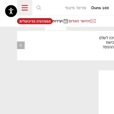
Duns 100
פורטל פיננסי
נפתח בכרטיסייה חדשה
הדואר האדום
ועידות
המהדורה הדיגיטלית
יכה לשלם
כישת
BASE: ההפסד
הרבעוני זינק ל-76