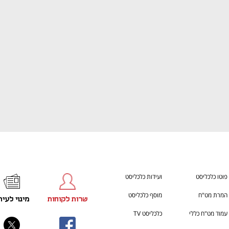
ענף במתח גבוה
מדברים כלכלה, עסקים ומה שב
פוטו כלכליסט
ועידות כלכליסט
המרת מט"ח
מוסף כלכליסט
שרות לקוחות
מינוי לעית
עמוד מט"ח כללי
כלכליסט TV