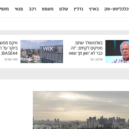
כלכליסט-טק
בארץ
נדל"ן
עולם
משפט
רכב
פנאי
מוסף
באלטשולר שחם
וויקס ממש
מפיקים לקחים: "זה
ביוקר על ר
כבר לא 'וואן מן' שואו
44
של גילעד"
אלמוג עזר
סופי שולמן
מיליון דולר