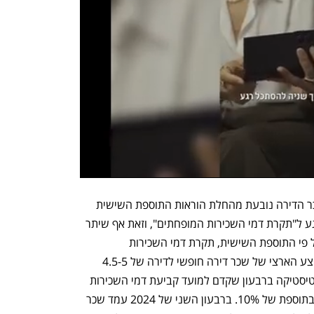
ברמ"י הסבירו כי ההגבלה החדשה על שכר הדירה נובעת מהחלת הוראות התוספת השישית 
לחוק התכנון והבנייה במכרז שדה דב בנוגע ל"תקרת דמי השכירות המופחתים", וזאת אף שיתר 
הוראות התוספת אינן חלות במקרה זה. על פי התוספת השישית, תקרת דמי השכירות 
המופחתים נקבעת בהתאם ל"מחיר הממוצע הארצי של שכר דירה חופשי לדירה של 4.5-5 
חדרים לפי פרסומי הלשכה המרכזית לסטטיסטיקה ברבעון שקדם למועד קביעת דמי השכירות 
המופחתים, כשהוא מוכפל ב-1.1", כלומר בתוספת של 10%. ברבעון השני של 2024 עמד שכר 