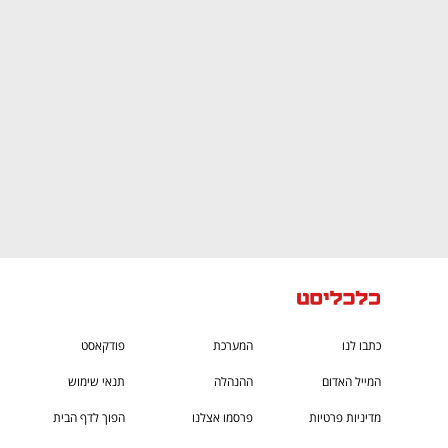
CTech – the
הבית של ההייטק הישראלי
כתבו לנו
המערכת
פודקאסט
המייל האדום
ההנהלה
תנאי שימוש
מדיניות פרטיות
פרסמו אצלנו
הפוך לדף הבית