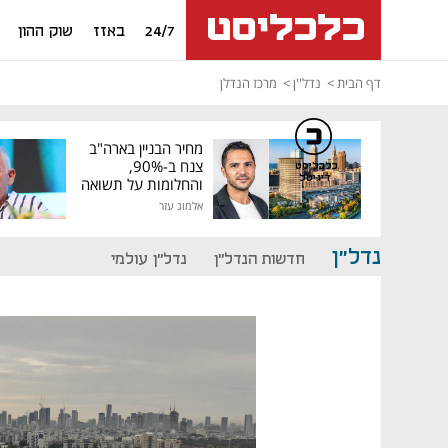
24/7
באזז
שוק ההון
דף הבית
נדל''ן
מרכז הנדלן
מחיר הבניין בארה"ב
צנח ב-90%,
כלכליסט
דיגיטל
והחלומות על תשואה
גבוהה התנפצו
אלמוג עזר
נדל"ן
חדשות הנדל"ן
נדל"ן עולמי