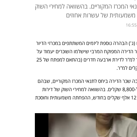
ם ביחס לתנאי המכרז המקוריים. בהשוואה למחירי השוק
ה משמעותית של עשרות אחוזים
16:55
רשות מקרקעי ישראל (רמ"י) פרסמה היום (ג') הבהרה נוספת ליזמים המשתתפים במכרזי הדיור 
, לפיה שכר הדירה המפוקח המרבי שישלמו השוכרים יעמוד על 
7,241 שקלים. זאת בעקבות ירידת המחיר למ"ר לדירת ארבעה חדרים (בהתאם למפתח של 25 
מדובר בהפחתה של כ-1,600 שקלים בגובה שכר הדירה ביחס לתנאי המכרז המקוריים, שבהם 
שכר הדירה לדירת ארבעה חדרים נקבע ל-8,800 שקלים. בהשוואה למחירי השוק של דירות 
ארבעה חדרים באזור, המגיעים ל-11 ואף 12 אלף שקלים בחודש, ההפחתה משמעותית וחוסכת 