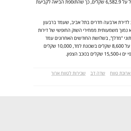
הדירה הממוצע לדירת 4.5 חדרים בישראל על 6,582.9 שקלים, כך שהתוספת הביאה לקביעת 
שכר הדירה שקבעה רמ"י נמוך מהממוצע לדירת ארבעה חדרים בתל אביב, שעמד ברבעון 
השלישי של 2024 על 8,525 שקלים, והוא נמוך משמעותית ממחירי השוק החופשי של דירות 
דומות בשכונות הסמוכות לשדה דב. לפי נתוני "מדלן", בשלושת החודשים האחרונים עמד 
ממוצע שכר הדירה לדירת ארבעה חדרים על 8,600 שקלים בשכונת למד, 10,000 שקלים 
ארוכת טווח
שדה דב
שכירות לטווח ארוך