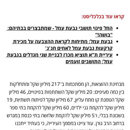
קראו עוד בכלכליסט:
החל פינוי תושבי גבעת עמל - שמתבצרים בבתיהם: 
"בושה!"
גבעת עמל: מתיחות לקראת ההצבעה על מכירת 
קרקעות גבעת עמל לאחים חג'ג'
עיריית ת”א תוציא מכרז לבניית שני מגדלים בגבעת 
עמל; התושבים זועמים
מבחינת ההוצאות, הן מסתכמות ב־217 מיליון שקל ומתחלקות 
בין כמה סעיפים: 20 מיליון שקל השתתפות בפינויים, 46 מיליון 
שקל הטמנת קו מתח עליון, 67 מיליון שקל לפיתוח תשתיות, 19 
מיליון שקל להקמת גני ילדים, 60 מיליון שקל להקמת בתי ספר 
בשכונת בבלי, ו־5 מיליון שקל להקמת שלושה בתי כנסת במגרש 
ברחוב הרב גורן. עוד ציינו במסמך העירייה, כי בעתיד ייתכנו 