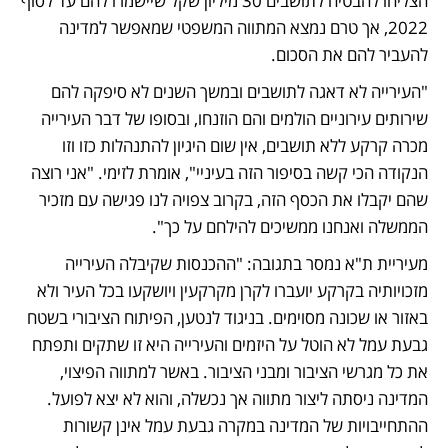
הצליחו להבטיח לתושבים 30 מיליון שקל שיישמרו להם עד לסוף 
2022, אך טרם נמצא המתווה המשפטי שמאפשר למדינה 
להעביר להם את הסכום. 
"העירייה לא דאגה לתושבים ובמשך השנים לא סיפקה להם 
שירותים עירוניים הולמים והם הוזנחו, ובסופו של דבר העירייה 
מכרה קרקע ללא תושבים, אין שום היגיון להתנהלות כזו וזו 
הנקודה הכי קשה בסיפור הזה בעיניי", אומרת לזימי. "אני רוצה 
שהם יקבלו את הכסף הזה, בקרוב צפויה לנו פגישה עם מזכיר 
הממשלה ואנחנו ממשיכים להילחם על כך".
מעיריית ת"א נמסר בתגובה: "ההכנסות שקיבלה העירייה 
מזכויותיה בקרקע יועברו לקרן מקרקעין ויושקעו בכל העיר ולא 
באזור או שכונה מסוימים. בניגוד לנטען, הפיתוח הציבורי בשטח 
גבעת עמל לא הוטל על היזמים והעירייה היא זו שתקים ותפתח 
את כל מגרשי הציבור ומבני הציבור. באשר למתווה הפיצוי, 
המדינה ניסתה ליצור מתווה אך נכשלה, והוא לא יצא לפועל. 
ההתחייבויות של המדינה במקרה גבעת עמל אינן קשורות 