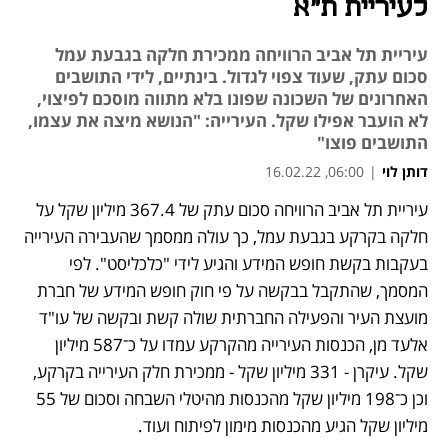
לעיריית ת"א
עיריית תל אביב הרוויחה ממכירת חלקה בגבעת עמל
סכום עתק, שעוד צפוי לגדול. בינתיים, לידי התושבים
האחרונים של השכונה שפונו בלא מתווה מוסכם לפיצוי,
לא הועבר אפילו שקל. העירייה: "הנושא מיצה את עצמו,
התושבים פוצו"
דותן לוי
|
06:00, 16.02.22
עיריית תל אביב הרוויחה סכום עתק של 367.4 מיליון שקל על 
נפתח בכרטיסייה חדשה
נפתח בכרטיסייה חדשה
נפתח בכרטיסייה חדשה
נפתח בכרטיסייה חדשה
נפתח בכרטיסייה חדשה
חלקה בקרקע בגבעת עמל, כך עולה ממסמך שהעבירה העירייה 
בעקבות בקשת חופש המידע והגיע לידי "כלכליסט". לפי 
המסמך, שהתקבל בבקשה על פי חוק חופש המידע של חברת 
מועצת העיר והפעילה החברתית שולה קשת ובקשה של עו"ד 
אלעד מן, הכנסות העירייה מהקרקע עמדו על כ־587 מיליון 
שקל. עיקרן - 331 מיליון שקל - ממכירת חלק העירייה בקרקע, 
וכן כ־198 מיליון שקל מהכנסות מהיטלי השבחה וסכום של 55 
מיליון שקל הגיע מהכנסות מימון לפיתוח ועוד. 