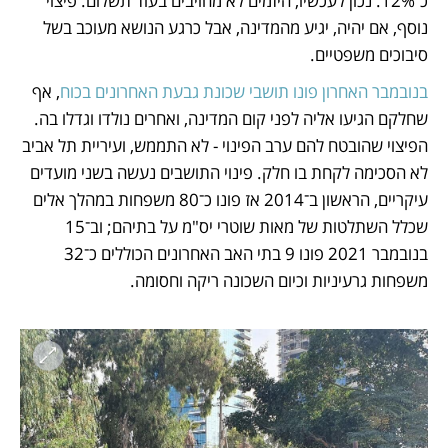
כ־12%. נכון לעכשיו, היזמים לא מחויבים בעוד תשלום. פיצוי 
נוסף, אם יהיה, יגיע מהמדינה, אבל כרגע הנושא מעוכב בשל 
סיבוכים משפטיים.
בנובמבר האחרון פונו תושבי שכונת גבעת האחרונים בכוח
, אף 
שחלקם הגיעו אליה לפני קום המדינה, ואחרים נולדו וגדלו בה. 
הפיצוי שהובטח להם ערב הפינוי - לא התממש, ועיריית תל אביב 
לא הסכימה לקחת בו חלק. פינוי התושבים נעשה בשני מועדים 
עיקריים, הראשון ב־2014 אז פונו כ־80 משפחות במהלך אלים 
שכלל השתלטות של מאות שוטרי יס"מ על בתיהם; וב־15 
בנובמבר 2021 פונו 9 בתי האב האחרונים הכוללים כ־32 
משפחות גרעיניות וכיום השכונה ריקה וחסומה. 