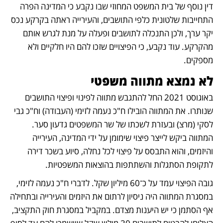
דין נוסף של בית המשפט המחוזי שבו נקבע כי המדינה הפרה 
התחייבות שלטונית כלפי התושבים, והעירייה ראתה בקרקע נכס 
יקר ערך, ולכן התנכלה לתושבים ופעלה על מנת לגרש אותם 
מהקרקע. עוד נקבע, כי הפיצויים שזכו להם היו חלקיים ולא 
מספקים.    
לא נמצא מתווה משפטי
באוגוסט 2021 החל להתגבש מתווה לפינוי ופיצוי התושבים 
שנותרו. את המתווה הובילו ח"כ נעמה לזימי (העבודה) וח"כ גבי 
לסקי (מרצ) ובעזרת לשכתו של שר המשפטים גדעון סער. 
המתווה ביקש לייצר פיצוי שימומן על ידי המדינה, העירייה 
והיזמים, והוא התבסס על פיצוי לכל נחלה, סיוע בשכר דירה 
לתקופת הסתגלות והשתתפות בהוצאות המשפטיות. 
גובה הפיצוי עמד על כ־60 מיליון שקל. לדברי ח"כ נעמה לזימי, 
במסגרת המתווה היה ניסיון לרתום את היזמים והעירייה ובתחילה 
אף הסתמן כי יש היענות מצדם. במקביל במסגרת חוק התקציב, 