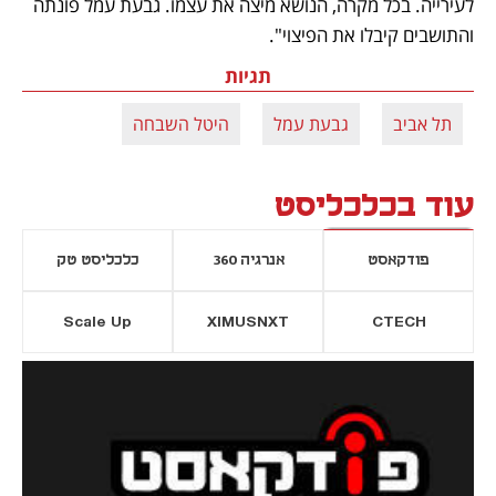
לעירייה. בכל מקרה, הנושא מיצה את עצמו. גבעת עמל פונתה 
והתושבים קיבלו את הפיצוי".
תגיות
תל אביב
גבעת עמל
היטל השבחה
עוד בכלכליסט
פודקאסט
אנרגיה 360
כלכליסט טק
Scale Up
XIMUSNXT
CTECH
יסייה חדשה
נפתח בכרטיסייה חדשה