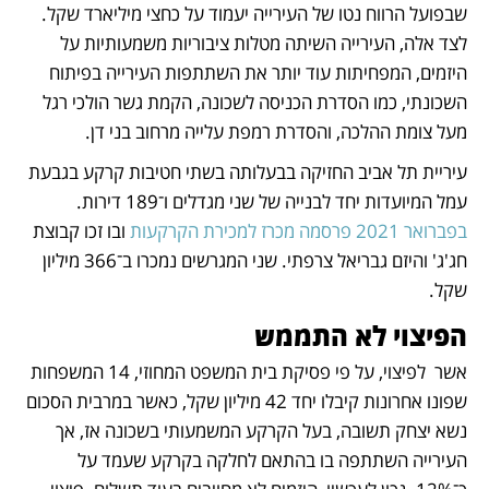
שבפועל הרווח נטו של העירייה יעמוד על כחצי מיליארד שקל. 
לצד אלה, העירייה השיתה מטלות ציבוריות משמעותיות על 
היזמים, המפחיתות עוד יותר את השתתפות העירייה בפיתוח 
השכונתי, כמו הסדרת הכניסה לשכונה, הקמת גשר הולכי רגל 
מעל צומת ההלכה, והסדרת רמפת עלייה מרחוב בני דן. 
עיריית תל אביב החזיקה בבעלותה בשתי חטיבות קרקע בגבעת 
עמל המיועדות יחד לבנייה של שני מגדלים ו־189 דירות. 
בפברואר 2021 פרסמה מכרז למכירת הקרקעות
 ובו זכו קבוצת 
חג'ג' והיזם גבריאל צרפתי. שני המגרשים נמכרו ב־366 מיליון 
שקל. 
הפיצוי לא התממש
אשר  לפיצוי, על פי פסיקת בית המשפט המחוזי, 14 המשפחות 
שפונו אחרונות קיבלו יחד 42 מיליון שקל, כאשר במרבית הסכום 
נשא יצחק תשובה, בעל הקרקע המשמעותי בשכונה אז, אך 
העירייה השתתפה בו בהתאם לחלקה בקרקע שעמד על 