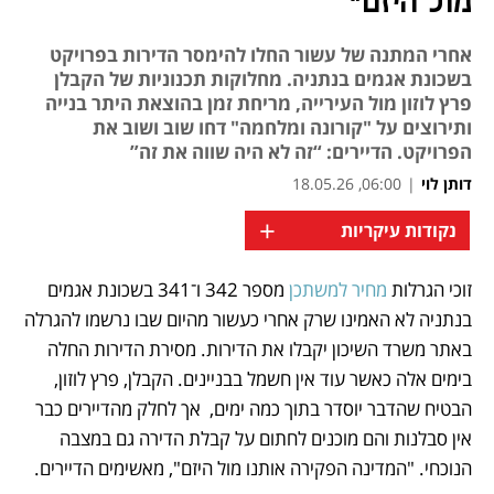
מול היזם"
אחרי המתנה של עשור החלו להימסר הדירות בפרויקט
בשכונת אגמים בנתניה. מחלוקות תכנוניות של הקבלן
פרץ לוזון מול העירייה, מריחת זמן בהוצאת היתר בנייה
ותירוצים על "קורונה ומלחמה" דחו שוב ושוב את
הפרויקט. הדיירים: “זה לא היה שווה את זה”
דותן לוי
|
06:00, 18.05.26
+
נקודות עיקריות
זוכי הגרלות
 מחיר למשתכן 
מספר 342 ו־341 בשכונת אגמים 
נפתח בכרטיסייה חדשה
בנתניה לא האמינו שרק אחרי כעשור מהיום שבו נרשמו להגרלה 
באתר משרד השיכון יקבלו את הדירות. מסירת הדירות החלה 
בימים אלה כאשר עוד אין חשמל בבניינים. הקבלן, פרץ לוזון, 
הבטיח שהדבר יוסדר בתוך כמה ימים,  אך לחלק מהדיירים כבר 
אין סבלנות והם מוכנים לחתום על קבלת הדירה גם במצבה 
הנוכחי. "המדינה הפקירה אותנו מול היזם", מאשימים הדיירים.