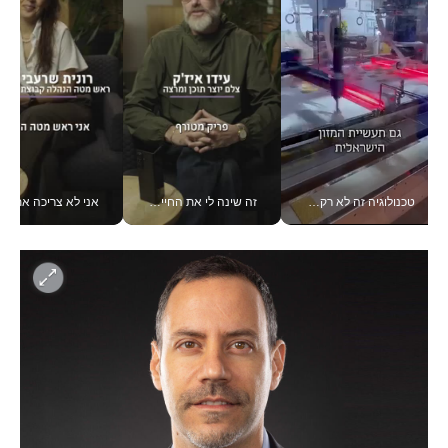
טכנולוגיה זה לא רק בהייטק: גם תעשיית המזון הישראלית מאמצת כלי AI, אוטומציה וניתוח דאטה בזמן אמת
זה שינה לי את החיים: איך עידו איז'ק הופך את הסמארטפון לכלי צילום מקצועי_v
אני לא צריכה את המשרד: