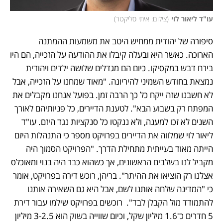
עו"ד ליאור לוי
(
צילום: איתי סליקטר
)
סיפורה של יהודית ממחיש היטב את משמעות ההמתנה 
הארוכה. כאשר היא ובעלה קיבלו את ההודעה על הזכייה, הם היו 
בירח דבש במקסיקו. כיום הם מגדלים שלושה ילדים ויהודית 
נמצאת בחודש השמיני להיריונה. "מאוד שמחנו על הזכייה, אבל 
לא חשבנו שזה ייקח כל כך הרבה זמן. בפועל אנחנו מקבלים את 
המפתח רק בשבוע הבא". לטענת הדיירים, כל פניותיהם לאורך 
השנים לא זכו למענה, ולא ננקטו כל סנקציות נגד היזם. עו"ד 
ליאור לוי שמלווה את הדיירים בפרויקט מספר כי התנהלות היזם 
הייתה מאוד בעייתית מתחילת הדרך. "הפרויקט הסמוך היה 
מקביל לנו בשלבים הראשונים, אך כשהוא כבר היה בנוי ומאוכלס 
אצלנו רק הוציאו את ההיתר". בריהן, רוכש דירה בפרויקט, אומר 
כי "המדינה שלחה אותנו לשם, אבל היא גם השאירה אותנו 
להתמודד מול הקבלן לבד".  רוכשים בפרויקט שילמו עבור דירת 
5 חדרים כ־1.6 מיליון שקל, וכיום שווייה בשוק הוא 3-2.5 מיליון 