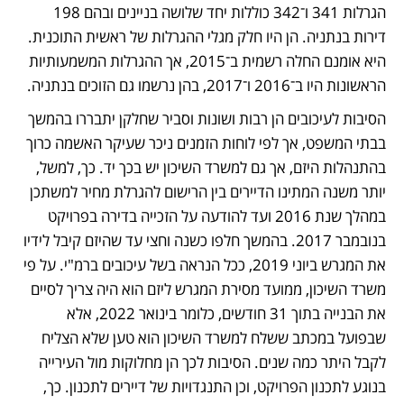
הגרלות 341 ו־342 כוללות יחד שלושה בניינים ובהם 198 
דירות בנתניה. הן היו חלק מגלי ההגרלות של ראשית התוכנית. 
היא אומנם החלה רשמית ב־2015, אך ההגרלות המשמעותיות 
הראשונות היו ב־2016 ו־2017, בהן נרשמו גם הזוכים בנתניה. 
הסיבות לעיכובים הן רבות ושונות וסביר שחלקן יתבררו בהמשך 
בבתי המשפט, אך לפי לוחות הזמנים ניכר שעיקר האשמה כרוך 
בהתנהלות היזם, אך גם למשרד השיכון יש בכך יד. כך, למשל, 
יותר משנה המתינו הדיירים בין הרישום להגרלת מחיר למשתכן 
במהלך שנת 2016 ועד להודעה על הזכייה בדירה בפרויקט 
בנובמבר 2017. בהמשך חלפו כשנה וחצי עד שהיזם קיבל לידיו 
את המגרש ביוני 2019, ככל הנראה בשל עיכובים ברמ"י. על פי 
משרד השיכון, ממועד מסירת המגרש ליזם הוא היה צריך לסיים 
את הבנייה בתוך 31 חודשים, כלומר בינואר 2022, אלא 
שבפועל במכתב ששלח למשרד השיכון הוא טען שלא הצליח 
לקבל היתר כמה שנים. הסיבות לכך הן מחלוקות מול העירייה 
בנוגע לתכנון הפרויקט, וכן התנגדויות של דיירים לתכנון. כך, 