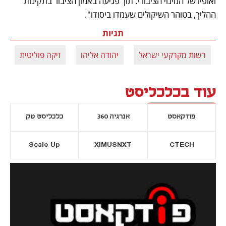
ואופיו של המינוי הציבורי. תוך פגיעה באמון הציבור בתקינות 
ההליך, בטוהר השיקולים שעמדו ביסודו".
תגיות
רשות מקרקעי ישראל
יהודה אליהו
זיקה פוליטית
עוד בכלכליסט
פודקאסט
אנרגיה 360
כלכליסט טק
Scale Up
XIMUSNXT
CTECH
יסייה חדשה
נפתח בכרטיסייה חדשה