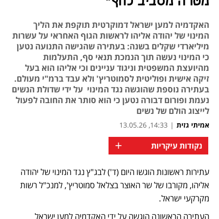
מטרה מסביב לחץ"
האקדמיה למען ישראל דמוקרטית תוקפת את הליך
המינוי של יהודה אליהו לראשות הגוף האחראי על עשרות
מיליארדי שקלים בשנה: בעתירה שהגישה התנועה נטען
כי המינוי נעשה תוך הנמכת תנאי סף, התעלמות
מהיועצת המשפטית וניגוד עניינים וכי אליהו הוא בעל
זיקה אישית ופוליטית לסמוטריץ' ולא עבד ברמ"י מעולם.
בעתירה נוספת שהוגשה נגד המינוי על ידי שדולת הנשים
נעמת ופורום דבורה נטען כי הוא סותר את החובה לפעול
לייצוג הולם של נשים
אמיתי גזית
|
14:33, 13.05.26
+
נקודות עיקריות
עתירות ראשונות הוגשו היום (ד') לבג"ץ נגד המינוי של יהודה 
נפתח בכרטיסייה חדשה
נפתח בכרטיסייה חדשה
אליהו, מקורבו של שר האוצר בצלאל סמוטריץ', למנכ"ל רשות 
מקרקעי ישראל. 
העתירה הראשונה הוגשה על ידי האקדמיה למען ישראל 