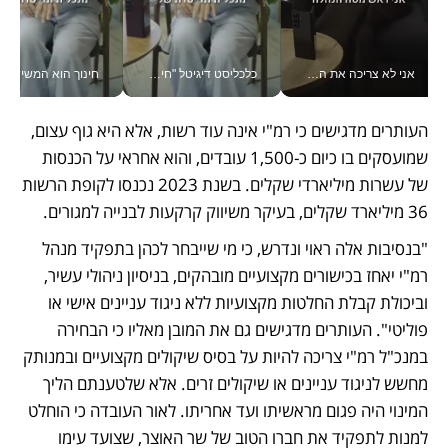
אני לא צריכה את המשרד: רונית שרעבי-חדד מנהלת ארגון של 30000 עובדים מכל מקום_v
כלכליסט דיגיטל "חינוך הוא המשימה של החיים שלי"_v
חינוך הוא המש
העותרים מדגישים כי רמ"י אינה עוד רשות, אלא היא גוף עצום, 
שמועסקים בו כיום כ-1,500 עובדים, והוא אחראי על הכנסות 
של עשרות מיליארדי שקלים. בשנת 2023 נכנסו לקופת הרשות 
36 מיליארד שקלים, בעיקר משיווק קרקעות לבנייה למגורים.
"בנסיבות אלה ראוי ונדרש, כי מי שייבחר לכהן בתפקיד מנהל 
רמ"י יאחז בכישורים מקצועיים מובהקים, בניסיון ניהולי עשיר, 
וביכולת קבלת החלטות מקצועיות ללא ניגוד עניינים אישי או 
פוליטי". העותרים מדגישים גם את המובן מאליו כי הבחירה 
במנכ"ל רמ"י צריכה להיות על בסיס שיקולים מקצועיים ובמנותק 
מחשש לניגוד עניינים או שיקולים זרים. אלא שלטענתם הליך 
המינוי היה פגום מראשיתו ועד אחריתו. לאור העובדה כי הוחלט 
למנות לתפקיד את חברו הטוב של שר האוצר, שצועד עימו 