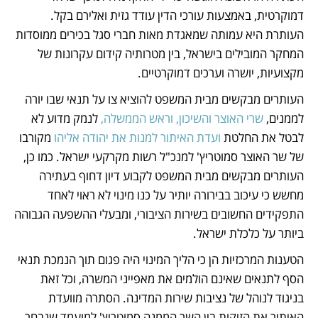
דמוקרטית, באמצעות עורכי הדין עודד גזית ואלירם בקל. 
העותרת היא עמותה שמאגדת מאות חברי סגל בכירים ממוסדות 
המחקר המובילים בישראל, בין מטרותיה קידום עקרונות של 
מקצועיות, יושרה וערכים דמוקרטיים.
העותרים מבקשים מבית המשפט להוציא צו על תנאי שבו יורה 
לממנים, 
שרי האוצר והשיכון, וראש הממשלה,
 לנמק מדוע לא 
לבטל את החלטת 
ועדת האיתור למנות את יהודה אליהו
 מקורבו 
של שר האוצר סמוטריץ' למנכ"ל רשות מקרקעי ישראל. כמו כן, 
העותרים מבקשים מבית המשפט לקבוע דיון דחוף בעתירה 
מחשש כי עיכוב בבירורה יותיר על כנו מינוי לא ראוי לאחד 
התפקידים החשובים בשירות הציבורי, ומבעלי ההשפעה הגבוהה 
ביותר על כלכלת ישראל.
הטענות המרכזיות הן כי הליך המינוי היה פגום תוך הנמכת תנאי 
הסף לתנאים שאינם הולמים את מאפייני המשרה, וכל זאת 
בניגוד לנוהל של נציבות שירות המדינה. הסתרה מוועדת 
האיתור את הזיקות בין השר הממנה סמוטריץ' למועמד שנבחר 