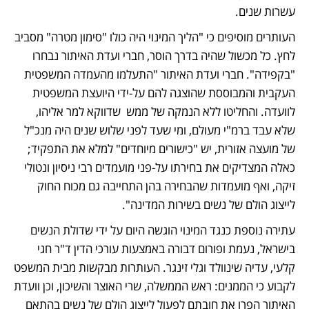
עשרות שנים. 
העותרים מוסיפים כי "הליך המינוי היה כולו "סימון מטרה" מסביב 
לחץ. כל מכשול שהיה בדרך הוסר, חברי ועדת האיתור נבחרו 
"בקפידה". חברי ועדת האיתור "התעלמו מהעמדה המשפטית 
העקבית והמבוססת שהוצגה להם על-ידי היועצת המשפטית 
לוועדה. והחליטו ללא הנמקה של ממש  שדווקא למר אליהו, 
שלא עבד ברמ"י מעולם, ומי שעד לפני שלוש שנים היה מנכ"ל 
של מועצה אזורית, יש "כישורים מיוחדים" למלא את התפקיד; 
כאלה המצדיקים את בחירתו על-פני מועמדים רבי ניסיון ונטולי 
זיקה, ואף מועמדות שהבחירה בהן התחייבה גם מכוח החוק 
לייצוג הולם של נשים בשירות המדינה".
עתירה נוספת כנגד המינוי הוגשה היום על ידי שדולת הנשים 
בישראל, נעמת ופורום דבורה באמצעות עורכי הדין ד"ר חגי 
קלעי, עדיה שינוולד וגלי זינגר. העותרות מבקשות מבית המשפט 
לקבוע כי הממנים: ראש הממשלה, שרי האוצר והשיכון, וכן וועדת 
האיתור הפרו את חובתם לפעול לייצוג הולם של נשים בהתאם 