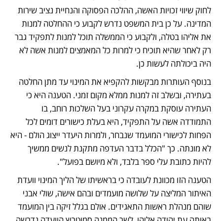
לחוק שיווי זכויות האשה, ההלכה הפסוקה והנחיית נציב שירות 
המדינה. על כן בית המשפט נדרש לקבוע כי ההחלטה למנות 
את אליהו בטלה, ולקבוע כי הממשלה תוכל למנות לתפקיד גבר 
רק לאחר שהיא תוכיח כי למרות כל המאמצים למנות אשה לא 
היה ביכולתה לעשות כן.
בנוסף העותרות מבקשות להקפיא את המינוי עד מתן החלטה 
בעתירה, ובשלב זה למנות ממלא מקום זמני. הטענה היא כי 
העתירה עוסקת במקרה עקרוני בעל השלכות רוחב, בו 
התמודדה אשה על התפקיד, היא בעלת כישורים דומים לכל 
הפחות לכישורי המועמד שנבחר, ולמרות היעדר ייצוג הולם - היא 
לא מונתה. כך "הכלל בדבר העדפה מתקנת לנשים ממשיך 
להיות כתובת עלי ספר בלבד, ולא מיושם בפועל".
הטענה הזו מכוונת לעובדה כי בראשיתו של הליך המינוי וועדת 
האיתור המליצה על שלושה מועמדים ובהם אישה, שולי אבני 
שוהם מנהלת ראשות התאגידים. אולם בגלל זיקה בין המועמד 
באותה עת יהודה אליהו, לשר הממנה סמוטריץ הוועדה נדרשה 