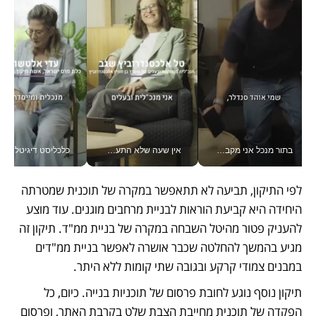
בתור מנכל אני מקבל מאות החלטות ביום, וה- Galaxy Z Fold8 Ultra עוזר לי לחתוך אותן מהר יותר_v
אין שעה שלא התעסקתי במשבר - טל אלכסנדרוביץ’ שגב מנהלת משברים תקשורתיים מכל מקום עם ה- Galaxy Z Fold8 Ultra שלה_v
כלכליסט דיגיטל
לפי התיקון, תביעה לא תתאפשר במקרה של תוכנית שמטרתה 
היחידה היא קביעת הוראות לבניית מרחבים מוגנים. עוד מוצע 
להעניק פטור מהיטל השבחה במקרה של בניית ממ"ד. תיקון זה 
מגיע בהמשך להחלטה שכבר אושרה לאפשר בניית ממ"דים 
במבנים צמודי קרקע ובגובה שתי קומות ללא היתר.
תיקון נוסף נוגע לחובת פרסום של תוכניות בנייה. כיום, כל 
הפקדה של תוכנית מחייבת הצבת שלט בקרבת האתר, ופרסום 