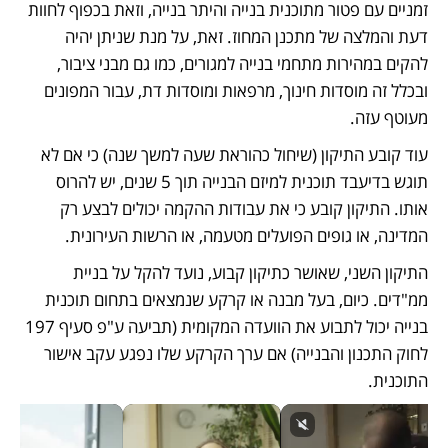
זמניים עם פטור מתוכנית בנייה והיתר בנייה, וזאת בכפוף לחוות 
דעת והמלצה של מתכנן המחוז. זאת, על מנת שניתן יהיה 
להקים במהירות מתחמי בנייה למגורים, כמו גם מבני ציבור, 
ובכלל זה מוסדות חינוך, מרפאות ומוסדות דת, עבור המפונים 
מעוטף עזה.
עוד קובע התיקון (שיחול כהוראת שעה למשך שנה) כי אם לא 
תוגש בדיעבד תוכנית למיזם הבנייה תוך 5 שנים, יש להרוס 
אותו. התיקון קובע כי את עבודות ההקמה יכולים לבצע רק 
המדינה, או גופים הפועלים מטעמה, או הרשות העירונית.
התיקון השני, שאושר כתיקון קבוע, נועד להקל על בניית 
ממ"דים. כיום, בעל מבנה או קרקע שנמצאים בתחום תוכנית 
בנייה יכול לתבוע את הוועדה המקומית (תביעה ע"פ סעיף 197 
לחוק התכנון והבנייה) אם ערך הקרקע שלו נפגע עקב אישור 
התוכנית.