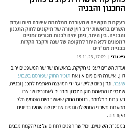
לחקיקה אישרה תיקונים לחוק
התכנון והבניה
בעקבות הקשיים שמעוררת המלחמה אישרה היום ועדת
השרים בראשות יריב לוין שורה של תיקונים לחוק התכנון
והבנייה. בין היתר, ניתן יהיה לבנות מגורים זמניים
למפונים ללא היתר לתקופה של שנה ולקבל הקלות
בבניית ממ"דים
גיא נרדי
|
17:09, 19.11.23
ועדת השרים לענייני חקיקה, בראשותו של שר המשפטים יריב 
נפתח בכרטיסייה חדשה
לוין,  אישרה היום (יום א') את 
תזכיר החוק שפורסם בשבוע 
שעבר
, ונדון ביום שלישי על ידי המועצה הארצית לתכנון ובנייה, 
שתכליתו התאמת חוק התכנון והבנייה לאתגרים שנוצרו 
בעיקבות המלחמה. בנוסח החוק שאושר היום הוטמעו חלק 
מהערות משרדי הממשלה וגופים אחרים שהושמעו בדיונים 
הקודמים.
במסגרת השינויים, יכול שר הפנים לחתום על צו להקמת מבנים 