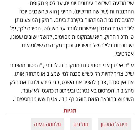
של מודעה בשלושה עיתונים יומיים, עד לסוף תקופת 
ההתנגדויות (שלושה חודשים). ההיגיון הוא שהשכנים יוכלו 
להגיב לתוכנית המתהווה בקירבת ביתם. התיקון המוצע נותן 
ליו"ר ועדת התכנון אפשרות לוותר על השילוט. הסיבה לכך, על 
פי תזכיר החוק, היא שבמקומות מסוימים, למשל יישובים שפונו, 
יש נוכחות דלילה של תושבים, ולכן במקרה זה שילוט אינו 
אפקטיבי. 
עו"ד אלי בן ארי מסתייג גם מתקנה זו. לדבריו, "הפטור מהצבת 
שלט צריך להיות רק כשיש סכנה למי שמציב או מתחזק אותו. 
אם אין סכנה, צריך להציב את השלט, כדי ליידע ולו גם את חלק 
מהציבור. הפרסום באינטרנט ובעיתונות כמעט ולא עובד. 
השימוש בהוראה הזאת הוא גורף מדי. אני חושש ממחטפים".
תגיות
מינהל התכנון
ממ"דים
מלחמה בעזה