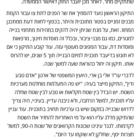
שתתקיים מחר. לאחר מכן יועבר החוק לאישור הממשלה. 
התיקון הראשון נועד להסמיך את שר הפנים לתת צו עבור הקמת 
מבנים זמניים בפטור מתוכנית והיתר, בכפוף לחוות דעת ממתכנן 
המחוז. זאת, על מנת שניתן יהיה להקים במהירות מתחמי בנייה 
למגורים, כמו גם מבני ציבור, ובכלל זה מוסדות חינוך, מרפאות 
ומוסדות דת, עבור המפונים מעוטף עזה. עוד קובע התיקון כי אם 
לא תוגש בדיעבד תוכנית למיזם הבנייה תוך 5 שנים, יש להרוס 
אותו. תיקון זה יחול כהוראת שעה למשך שנה.
לדברי עו"ד אלי בן ארי, היועץ המשפטי של ארגון "אדם טבע 
ודין", התיקון מייצר בעיה: "יש פה התעלמות מוחלטת מערכיות 
השטח. יש הבדל בין שטח חקלאות או טבע לבין שטח שחלה 
עליו תוכנית, למשל הרחבה, ולא ניבנה עדיין. בעיניי, היה צריך 
לדרוש שבנייה במקום שיש בו ערכיות תחויב בתוכנית. עוד עניין 
שהתיקון מדלג עליו הוא על מי האחריות להחזיר את השטח 
לקדמותו. לנגד עינינו שכונות הקרוואנים של שנות ה-90, למשל 
חצרות יסף, שחלקן לא שוקמו עד היום". 