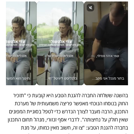
בתור מנכל אני מקבל מאות החלטות ביום, וה- Galaxy Z Fold8 Ultra עוזר לי לחתוך אותן מהר יותר_v
כלכליסט דיגיטל "חינוך הוא המשימה של החיים שלי"_v
חינוך הוא המש
בהשגה ששלחה החברה להגנת הטבע היא קובעת כי "תזכיר 
החוק בנוסחו הנוכחי מאפשר פריצה משמעותית של מערכת 
התכנון, הרבה מעבר לצורך הנדרש כדי לטפל בסוגיית המפונים 
שאין חולק על נחיצותה". לדברי אסף זנזורי, מנהל תחום התכנון 
בחברה להגנת הטבע: "צו זה, חשוב מאין כמותו, על מנת 