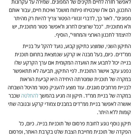
לאפשר חזרה לחיים תקינים של המפונים. שמירה על עקרונות 
התכנון, הם אלו שיבטיחו פיתוח מושכל ואיכות חיים, עבור אותם 
מפונים". לאור כך, לדברי זנזורי הפטור צריך להיות רק מהיתר 
ולא מתוכנית. "ככל שרוצים לחרוג ולאפשר פטור מתוכנית, יש 
להיצמד לתכנון הארצי והמחוזי", הוסיף.
התיקון השני, שמוצע כתיקון קבוע, נועד להקל על בניית 
ממ"דים. כיום, בעל מבנה או קרקע שנמצאת בתחום תוכנית 
בנייה יכול לתבוע את הוועדה המקומית אם ערך הקרקע שלו 
נפגע עקב אישור התוכנית. לפי התיקון, תביעה לא תתאפשר 
במקרה של תוכנית שמטרתה היחידה היא קביעת הוראות 
לבניית מרחבים מוגנים. עוד מוצע להעניק פטור מהיטל השבחה 
במקרה של בניית ממ"ד. תיקון זה מגיע בהמשך 
להחלטה
 שכבר 
אושרה לאפשר בניית ממ"דים במבנים צמודי קרקע ובגובה שתי 
קומות ללא היתר.  
תיקון נוסף נוגע לחובת פרסום של תוכניות בנייה. כיום, כל 
הפקדה של תוכנית מחייבת הצבת שלט בקרבת האתר, ופרסום 