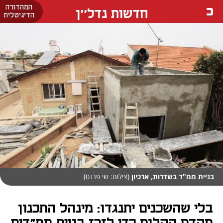
המהדורה
חדשות נדל''ן
הדיגיטלית
בניית ממ"ד בשדרות, ארכיון
(צילום: שי פרנס)
בלי שהשכנים יתנגדו: מינהל התכנון