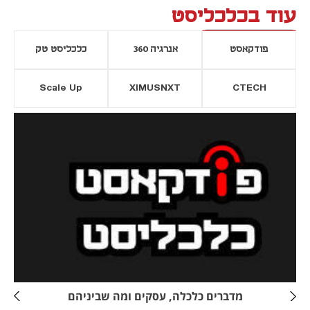
עוד בכלכליסט
פודקאסט
אנרגיה 360
כלכליסט טק
Scale Up
XIMUSNXT
CTECH
יסייה חדשה
נפתח בכרטיסייה חדשה
מדברים כלכלה, עסקים ומה שביניהם