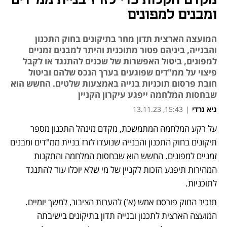
מקדם הקלות כדי לזרז בניית ממ"דים
ומבנים למפונים
המועצה הארצית תדון מחר בתיקונים בחוק התכנון
והבנייה, ביניהם פטור מתוכנית והיתר למבנים זמניים
למפונים, ביטול האפשרות של שכנים להתנגד או לקבל
פיצוי על ממ"דים שפוגעים בערך הנכס שלהם וביטול
חובת פרסום תוכניות בנייה באמצעות שלטים. החשש הוא
שבחסות המלחמה ייפגע עיקרון הקניין
גיא נרדי
|
15:43, 13.11.23
על רקע המלחמה המתמשכת, מקדם מינהל התכנון מספר 
נפתח בכרטיסייה חדשה
תיקונים בחוק התכנון והבנייה שנועדו לזרז בניית ממ"דים ומבנים 
זמניים למפונים. החשש הוא שבחסות המלחמה והתקנות 
המהירות תיפגע הזכות לקניין של מי שלא יוכלו עוד להתנגד 
לתוכניות.
תזכיר החוק פורסם אמש (א') להערות הציבור, למשך יומיים. 
המועצה הארצית לתכנון ובנייה תדון בתיקונים בישיבתה 