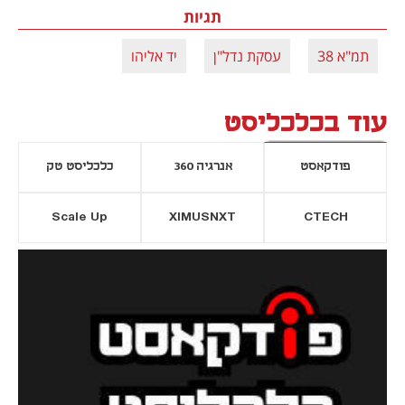
תגיות
תמ"א 38
עסקת נדל"ן
יד אליהו
עוד בכלכליסט
פודקאסט
אנרגיה 360
כלכליסט טק
Scale Up
XIMUSNXT
CTECH
יסייה חדשה
נפתח בכרטיסייה חדשה