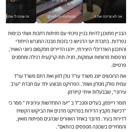
אני לא צריכה את המשרד: רונית שרעבי-חדד מנהלת ארגון של 30000 עובדים מכל מקום_v
טכנולוגיה זה לא רק בהייטק: גם תעשיית המזון הישראלית מאמצת כלי AI, אוטומציה וניתוח דאטה בזמן אמת
זה שינה לי את החיים: 
הבניין מתוכנן להיות בניין פינתי עם חזיתות רחבות ושתי כניסות 
נפרדות. בחברת יעז הדגישו כי בזכות מבנה המגרש הייחודי 
והתכנון האדריכלי היצירתי, ייהנו הדיירים ממקסום כיווני האוויר, 
מרפסות מרווחות ועמוקות, חניה תת-קרקעית רגילה ומחסנים 
פרטיים.
את הרוכשים ייצג משרד עו"ד גולן לוזון ואת היזם משרד עו"ד 
עמית פולק מטלון ושות'. הפרויקט מבוצע יחד עם חברת "ערב 
עירוני", שבבעלות איתי קייזרמן.
תומר רייפמן, בעלים ומנכ"ל ב "יעז התחדשות עירונית " מסר כי 
"רכישת מקבץ הדירות בפרויקט מדגים את הביקוש הקשיח 
לדירות בעיר. מדובר באחד האזורים שנהנים מפיתוח מואץ, 
והמחירים בשכונה מטפסים בהתאם".