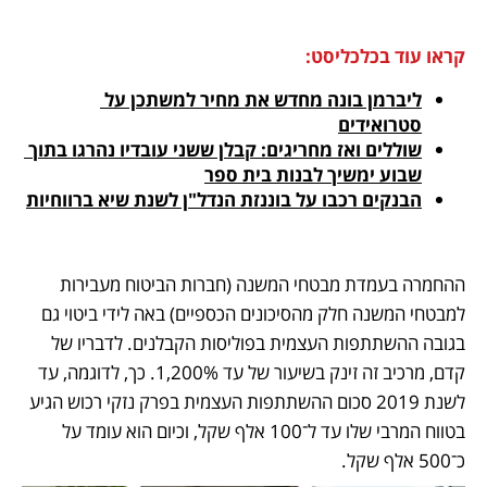
קראו עוד בכלכליסט:
ליברמן בונה מחדש את מחיר למשתכן על 
סטרואידים
שוללים ואז מחריגים: קבלן ששני עובדיו נהרגו בתוך 
שבוע ימשיך לבנות בית ספר
הבנקים רכבו על בוננזת הנדל"ן לשנת שיא ברווחיות
ההחמרה בעמדת מבטחי המשנה (חברות הביטוח מעבירות 
למבטחי המשנה חלק מהסיכונים הכספיים) באה לידי ביטוי גם 
בגובה ההשתתפות העצמית בפוליסות הקבלנים. לדבריו של 
קדם, מרכיב זה זינק בשיעור של עד 1,200%. כך, לדוגמה, עד 
לשנת 2019 סכום ההשתתפות העצמית בפרק נזקי רכוש הגיע 
בטווח המרבי שלו עד ל־100 אלף שקל, וכיום הוא עומד על 
כ־500 אלף שקל. 