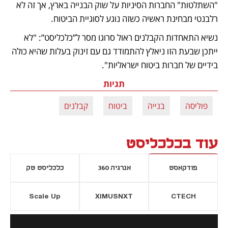
"השתלטות" החברות הסיניות על שוק הבנייה בארץ, אך זה לא 
רלבנטי מבחינת ראשיה כשזה נוגע לסוגיית הביטוח. 
נשיא התאחדות הקבלנים ראול סרוגו מסר ל”כלכליסט”: "לא 
ייתכן שבעת הזו ניאלץ להתמודד גם עם זינוק בעלות שהיא כולה 
בידיים של חברות ביטוח ישראליות". 
תגיות
פוליסה
בנייה
ביטוח
קבלנים
עוד בכלכליסט
פודקאסט
אנרגיה 360
כלכליסט טק
Scale Up
XIMUSNXT
CTECH
יסייה חדשה
נפתח בכרטיסייה חדשה