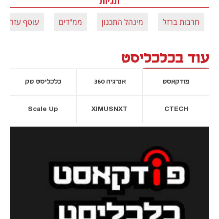
תגיות
חרבות ברזל
מינהל התכנון
ממ"דים
עוטף עזה
עוד בכלכליסט
פודקאסט
אנרגיה 360
כלכליסט טק
Scale Up
XIMUSNXT
CTECH
יסייה חדשה
נפתח בכרטיסייה חדשה