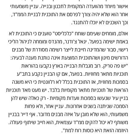
אישור מיוחד מהוועדה המקומית לתכנון ובנייה. עניין משמעותי 
אחר הוא שלא יהיה צורך לפרסם את התוכנית לבניית הממ"ד, 
וכך השכנים לא יוכלו להתנגד. 
אולם, מומחים שעימם שוחח "כלכליסט" טוענים כי התוכנית לא 
באמת ישימה בפועל. יגאל צ'ודנר, מהנדס ומומחה לניהול הליכי 
רישוי, סבור שהמדינה חייבת לייצר רשימה מסודרת של מבנים 
הדורשים מיגון ושהתוכנית המוצעת אינה נותנת מענה לבעיה: 
"יש פה טריק. רוב מגבלות הבנייה בארץ נקבעו בהוראות 
תוכניות מתאר מחוזיות. בפועל, אם קו הבניין נקבע בתב"ע 
בסמכות מחוזית, אז התוכנית בכלל לא רלוונטית כי היא משנה 
הוראות של תוכניות מתאר מקומיות בלבד. יש מעט מאד תוכניות 
בניין עיר שנעשו בסמכות וועדות מקומיות - רק כאלה שיש להן 
הסמכה שניתנה בשנים אחרונות. עניין אחר, ולא פחות 
משמעותי, הוא שלא מובן על איזה מבנים מדובר. אף דייר בבניין 
משותף לא יכול להקים ממ"ד עצמאית, הוא חייב שיתוף פעולה. 
היוזמה הזאת היא כוסות רוח למת".