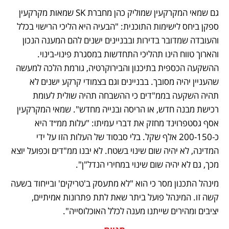
גם שמאי המקרקעין שמוליק כהן מחברת SK שמאות מקרקעין 
ספקן ביחס לישימות התוכנית: "הבעיה היא הליכי הרישוי בכלל 
והעובדה שמדובר בדירות ובבניינים ישנים להם המענה הנכון 
והארוך טווח הינו תהליכי התחדשות במסגרת פינוי-בינוי. 
ההשקעה הכספית בתיכנון והבירוקרטיה, גורמת הלכה למעשה 
שהעניין יהיה מסובך. בבניינים וגם בצמודי קרקע ישנים לא 
תהיה השקעה בממ"דים כי ההשבחה תהיה שולית לעומת 
רכישת מבנה חדש, או הריסה ובנייה מחדש". שמאי המקרקעין 
אסף גסטפרוינד מחזק את דברי עמיתו: "עלות ממ״ד היא 
כ-200-150 אלף שקל. בלי סבסוד של העלות הזו על ידי 
המדינה, לא יהיה שום שינוי בשטח. לא יבנו ממ"דים וכפועל יוצא 
מכך, גם לא יהיה שום שינוי במחירי הנדל"ן".
מינהל התכנון מסר כי הוא "לא מתעסק ב'טריקים' ובייחוד בשעה 
קשה זו. המינהל פועל ביתר שאת לתת פתרונות אמיתיים, 
יציבים ומהירים שייתנו מענה לכלל האוכלוסייה".