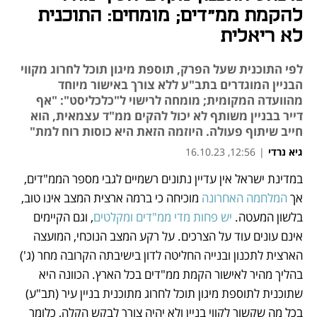
להקמת ממ"דים; מומחים: התוכנית
לא ריאלית
לפי התוכנית שעל הפרק, תוספת מיגון תוכל לחרוג מקווי
הבניין המוגדרים בתב"ע ללא צורך באישור מיוחד
מהוועדה המקומית; מומחה לרישוי ל"כלכליסט": "אף
דייר בבניין משותף לא יכול להקים ממ"ד עצמאית, הוא
חייב שיתוף פעולה. היוזמה הזאת היא כוסות רוח למת"
גיא נרדי
|
12:56, 16.10.23
במדינת ישראל אין עדיין נתונים רשמיים לגבי מספר הממ"דים, 
נפתח בכרטיסייה חדשה
נפתח בכרטיסייה חדשה
אך 
המלחמה האחרונה
 מוכיחה כי ברמה ארצית המצב אינו טוב, 
בלשון המעטה. 
יש פחות מדי ממ"דים ומקלטים
, וגם הקיימים 
אינם עונים עוד על הצרכים. על רקע המצב הנוכחי, המועצה 
הארצית לתכנון ובנייה החליטה לדון בישיבתה הקרובה מחר (ג') 
בהליך מהיר לאישור הקמת ממ"דים בכל הארץ. הכוונה היא 
שתוכנית לתוספת מיגון תוכל לחרוג מתוכנית בניין עיר (תב"ע) 
בכל מה שקשור לקווי בניין ולא יהיה צורך לבקש הקלה, כלומר 