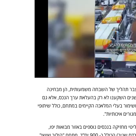
דן מנחם, שותף בקרן ריאליטי: "המתחם עבר תהליך של השבחה משמעותית, הן מבחינה 
תכנונית והן מבחינה קהילתית. במהלך השנים השקענו לא רק בהעלאת ערך הנכס, אלא גם 
בפעילות עניפה למען הקהילה המקומית ושימור בעלי המלאכה הקיימים במתחם, כולל שיתופי 
גורים איכותיות".
מלבד מתחם התחייה, קרן ההשקעות ריאליטי מחזיקה בנכסים נוספים באזור מבואות יפו, 
 (ידוע לשעבר כפרדס שניר) הכולל כ- 900 יח"ד, מתחם "הילוך שישי" 