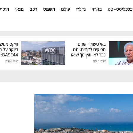
כלכליסט-טק
בארץ
נדל"ן
עולם
משפט
רכב
פנאי
מוסף
באלטשולר שחם
וויקס ממש
מפיקים לקחים: "זה
ביוקר על ר
כבר לא 'וואן מן' שואו
44
של גילעד"
אלמוג עזר
סופי שולמן
מיליון דולר