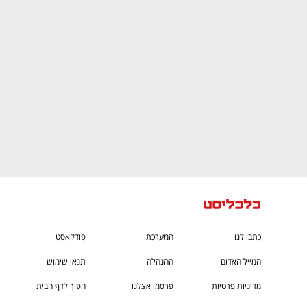
CTech – the
הבית של ההייטק הישראלי
כתבו לנו
המערכת
פודקאסט
המייל האדום
ההנהלה
תנאי שימוש
מדיניות פרטיות
פרסמו אצלנו
הפוך לדף הבית