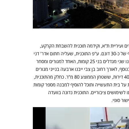
במקביל, ריאליטי חברה לבעלי זכויות אחרים ועיריית ת"א, וקידמה תוכנית להשבחת הקרקע, 
המתפרשת גם על מגרשים שכנים, בהיקף של כ-30 דונם. ע"פ התוכנית, שעליה חתום אדר' דני 
קייזר, בפינת הרחובות התחייה ובן צבי ייבנו שני מגדלים בני 25 קומות, האחד למגורים ומסחר 
בקומת הקרקע והשני למשרדים ומסחר. בנוסף, לאורך רחוב בן צבי ייבנו ארבעה בנייני מגורים 
בני 15 קומות. התוכנית כוללת בסה"כ כ־400 דירות, ששטחן הממוצע 80 מ”ר. כחלק מהתוכנית, 
עיריית ת"א תקבל לידיה את מלוא הבעלות על בית התעשייה ותוכל להוסיף למבנה מספר קומות 
שישמשו למסחר ולמשרדים, או להסב אותו לשימושים ציבוריים. התוכנית נדונה בוועדה 