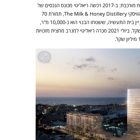
ההסטוריה של רכישת השטח המדובר קצת מורכבת: ב-2017 רכשה ריאליטי מכונס הנכסים של 
אליעזר פישמן מגרש שבו פעלה מזקקת הוויסקי The Milk & Honey Distillery, תמורת 70 
מיליון שקל. ב-2018 היא רכשה 75% מבניין בית התעשיה, ששטחו הבנוי הוא כ-10,000 מ"ר, 
מחברת הכשרת הישוב תמורת 96 מיליון שקל. ביולי 2021 מכרה ריאליטי למנרב מחצית מזכויות 