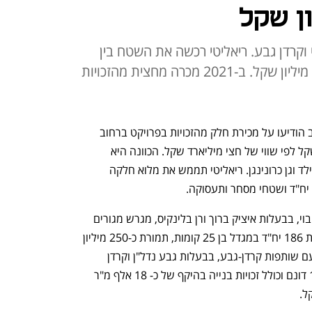
י וקרדן גבע. ריאליטי רכשה את השטח בין
השנים 2017 ו-2018 תמורת 166 מיליון שקל. ב-2021 מכרה מחצית מהזכויות
קרן השקעות הנדל"ן ריאליטי וחברת מנרב הודיעו על מכירת חלק מהזכויות בפרויקט ברחוב 
התחייה 14-16 ביפו, תמורת 360 מיליון שקל לפי שווי של חצי מיליארד שקל. הכוונה היא 
למתחם שנמצא דרומית לאיצטדיון בלומפילד וגן כרונינגן. ריאליטי תממש את מלוא חלקה 
שתי החברות מוכרות לחברת יובלים-סיטי בוי, בבעלות איציק ברוך ורן בלינקיס, מגרש מגורים 
המתפרש על 3.7 דונם וכולל זכויות להקמת 186 יח"ד במגדל בן 25 קומות, תמורת כ-250 מיליון 
שקל. בנוסף, הן חתמו על הסכם אופציה עם שותפות קרדן-גבע, בבעלות גבע נדל"ן וקרדן 
ישראל, על מגרש המתפרש על פני כ- 1.5 דונם וכולל זכויות בנייה בהיקף של כ- 18 אלף מ"ר 