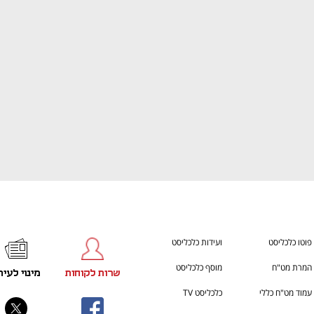
ענף במתח גבוה
מדברים כלכלה, עסקים ומה שב
פוטו כלכליסט
ועידות כלכליסט
המרת מט"ח
מוסף כלכליסט
שרות לקוחות
מינוי לעית
עמוד מט"ח כללי
כלכליסט TV