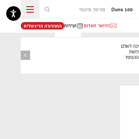
Duns 100
פורטל פיננסי
נפתח בכרטיסייה חדשה
הדואר האדום
ועידות
המהדורה הדיגיטלית
יכה לשלם
כישת
BASE: ההפסד
הרבעוני זינק ל-76