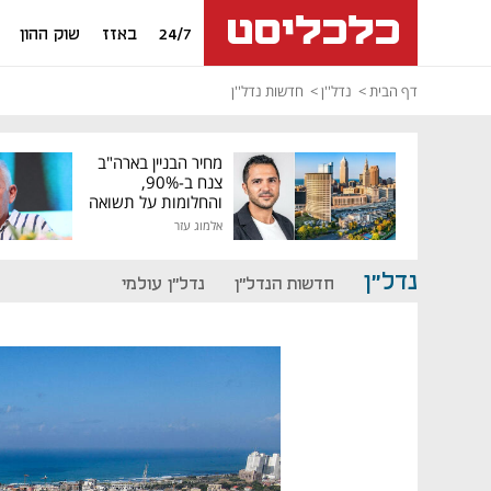
24/7
באזז
שוק ההון
דף הבית
נדל''ן
חדשות נדל''ן
מחיר הבניין בארה"ב
צנח ב-90%,
והחלומות על תשואה
גבוהה התנפצו
אלמוג עזר
נדל"ן
חדשות הנדל"ן
נדל"ן עולמי