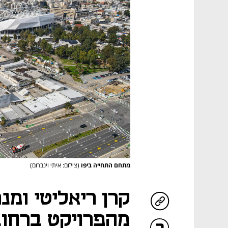
מתחם התחייה ביפו
(צילום: איתי וינברום)
קרן ריאליטי ומנ
מהפרויקט ברחוב