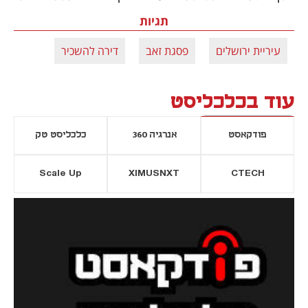
תגיות
עיריית ירושלים
פסגת זאב
דירה להשכיר
עוד בכלכליסט
פודקאסט
אנרגיה 360
כלכליסט טק
Scale Up
XIMUSNXT
CTECH
יסייה חדשה
נפתח בכרטיסייה חדשה