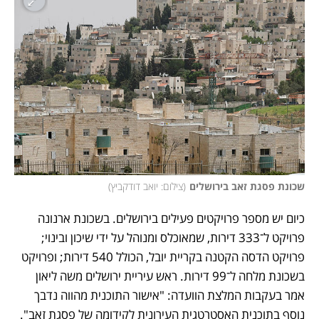
שכונת פסגת זאב בירושלים
(
צילום: יואב דודקביץ
)
כיום יש מספר פרויקטים פעילים בירושלים. בשכונת ארנונה 
פרויקט ל־333 דירות, שמאוכלס ומנוהל על ידי שיכון ובינוי; 
פרויקט הדסה הקטנה בקריית יובל, הכולל 540 דירות; ופרויקט 
בשכונת מלחה ל־99 דירות. ראש עיריית ירושלים משה ליאון 
אמר בעקבות המלצת הוועדה: "אישור התוכנית מהווה נדבך 
נוסף בתוכנית האסטרטגית העירונית לקידומה של פסגת זאב".