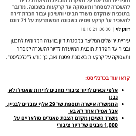
העירייה המליצה על הפקדת תוכנית המיועדת לדיור
להשכרה למסחר ותעסוקה על קרקעות בשכונה. מדובר
בתוכנית שמקדם משרד הבינוי והשיכון עבור חברת דירה
להשכיר על קרקע פנויה בשכונה המשתרעת על 71 דונם
דותן לוי
|
06:00, 18.10.21
עיריית ירושלים המליצה במסגרת דיון בוועדה המקומית לתכנון 
נפתח בכרטיסייה חדשה
נפתח בכרטיסייה חדשה
נפתח בכרטיסייה חדשה
ובנייה על הפקדת תוכנית המיועדת לדיור להשכרה למסחר 
ותעסוקה על קרקעות בשכונת פסגת זאב, כך נודע ל"כלכליסט". 
קראו עוד בכלכליסט:
אלפי זכאים לדיור ציבורי מחכים לדירות שאפילו לא 
נבנו
הממשלה אישרה תוספת של 29 אלף עובדים לבניין, 
אבל אפילו אחד לא בא 
משרד השיכון מקדם הצבת פאנלים סולאריים על 
1,000 מבנים של דיור ציבורי