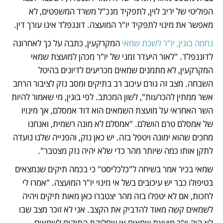
הפוליטי של יריב לוין, לתפקיד מנכ"ל משרד המשפטים, לא 
מאפשר את מינוי לתפקיד יו"ר המועצה. דוננפלד אינו עורך דין. 
נחמה בוגין, יו"ר לשכת שמאי
 המקרקעין, כתבה על כך לאחרונה 
לדוננפלד. "לאור היעדר זמני של יו"ר מכהן למועצת שמאי 
המקרקעין, לא מתמנים שמאים מכריעים לדיונים בהיטל 
השבחה. מצב זה גורם עיכוב רב בתיקים ומסב נזק לציבור הרחב 
אשר ממתין להכרעות", לשון המכתב. לפי בוגין, מי שאמור להיות 
השר האחראי על מועצת השמאים הוא דוד אמסלם, אך מינויו 
של אמסלם טרם הושלם. "אמסלם לא מונה רשמית, ואנחנו 
מחכים שהוא ימונה ויטפל בזה. יש כאן נזק, והפנייה שלנו נועדה 
לתקן אותו כמה שיותר מהר כדי שלא יהיה נזק מצטבר". 
שמאי בכיר אמר בשיחה ל"כלכליסט" כי בכמה תיקים שנמצאים 
בטיפולו כבר יש עיכובים בשל אי מינוי יו"ר המועצה. "אמרו לי 
לחכות, אם לא יטפלו בזה מהר יצטברו כאן מאות תיקים ויהיה 
לשמאים קשה מאוד להדביק את הקצב. אני לא זוכר מצב שבו 
לא היה יו"ר מועצת שמאים או שחלוקת התיקים לשמאים 