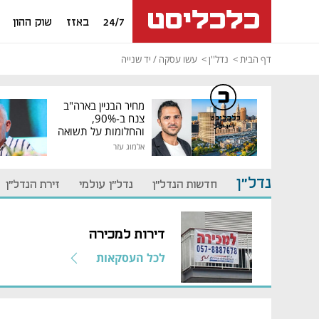
24/7
באזז
שוק ההון
דף הבית
נדל''ן
עשו עסקה / יד שנייה
מחיר הבניין בארה"ב
צנח ב-90%,
כלכליסט
דיגיטל
והחלומות על תשואה
גבוהה התנפצו
אלמוג עזר
נדל"ן
חדשות הנדל"ן
נדל"ן עולמי
זירת הנדל"ן
דירות למכירה
לכל העסקאות