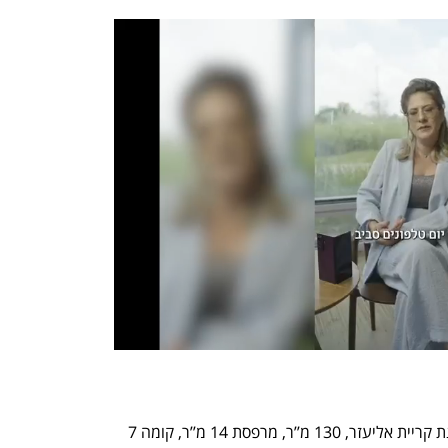
-דירת 4 חדרים, רחוב אברהם ליסין בשכונת קריית אליעזר, 130 מ’’ר, מרפסת 14 מ’’ר, קומה 7 