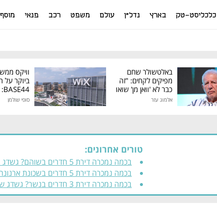
כלכליסט-טק
בארץ
נדל"ן
עולם
משפט
רכב
פנאי
מוסף
באלטשולר שחם
וויקס ממש
מפיקים לקחים: "זה
ביוקר על ר
כבר לא 'וואן מן' שואו
44
של גילעד"
אלמוג עזר
סופי שולמן
מיליון דולר
טורים אחרונים:
בכמה נמכרה דירת 5 חדרים בשוהם? גש
שדגשדגשד גגדג דג דגדגד
בכמה נמכרה דירת 5 חדרים בשכונת ארנונה
בירושלים? גשדג שדג שדגשדגשד גגדג דג דגדג
בכמה נמכרה דירת 3 חדרים בנשר? גשדג
שדגשדגשד גגדג דג דגדגד