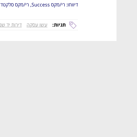
דיווחו: רי/מקס Success, רי/מקס סלקטד, רי/מקס פלוס
תגיות:
עשו עסקה
דירות יד שנ