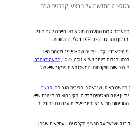
ואות - הרגולציה החדשה על מבצעי קבלנים טרם
היקף המשכנתאות עלה במאי ב־19.5%, וההערכה טרום המערכה מול איראן הייתה שגם חודשי 
בוה - כ־16% מכלל ההלוואות.
היקף המשכנתאות בחודש מאי עמד על 9.3 מיליארד שקל – עלייה של 19.5% לעומת מאי 
ן הגבוה ביותר מאז אוגוסט 2022, 
למעט דצמבר 
 – אז דחפה העלאת המע"מ הצפויה לרכישות מוקדמות והמשכנתאות זינקו לשיא של 
משכנתאות, שנראה כי הריבית הגבוהה, 
המצב 
 עדיין אינם מצליחים לבלום. הקיץ הוא לרוב עונת שיא 
בפעילות הנדל"ן, וההערכות לפני החרפת המתיחות מול איראן היו לפעילות ערה גם בחודשים 
במאי נכנסה לתוקף הרגולציה החדשה של בנק ישראל על מבצעי הקבלנים – עסקאות שבהן 