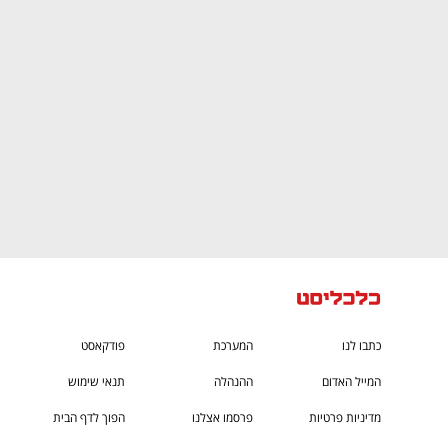
CTech – the
הבית של ההייטק הישראלי
כתבו לנו
המערכת
פודקאסט
המייל האדום
ההנהלה
תנאי שימוש
מדיניות פרטיות
פרסמו אצלנו
הפוך לדף הבית