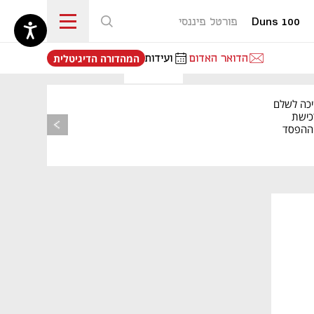
Duns 100
פורטל פיננסי
נפתח בכרטיסייה חדשה
הדואר האדום
ועידות
המהדורה הדיגיטלית
יכה לשלם
כישת
BASE: ההפסד
הרבעוני זינק ל-76