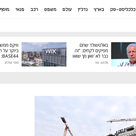
כלכליסט-טק
בארץ
נדל"ן
עולם
משפט
רכב
פנאי
מוסף
באלטשולר שחם
וויקס ממש
מפיקים לקחים: "זה
ביוקר על ר
כבר לא 'וואן מן' שואו
44
של גילעד"
אלמוג עזר
סופי שולמן
מיליון דולר