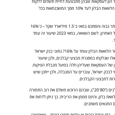
ההוראה מחייבת את הבנקים להקצות יותר הון לעסקאות שבהן מתבצעת דחיית תשלום ללקוח 
שאינו נוטל משכנתא, ומגבילה את שיעור הלוואות הבלון לעד 10% מסך המשכנתאות בכל 
למרות ההגבלות, שיעור הלוואות הבלון נותר גבוה והסתכם במאי ב־1.5 מיליארד שקל – כ־16% 
מהיקף המשכנתאות, בדומה לנתון באפריל האחרון. לשם השוואה, במאי 2023 שיעור זה עמד 
אז מדוע על אף מגבלות בנק ישראל, שיעור הלוואות הבלון עומד על 16%? נתוני בנק ישראל 
מתייחסים לכלל הלוואות הבלון – לא רק לאלו שנלקחו במסגרת מבצעי קבלנים, ולכן שיעור 
ההלוואות גבוה מ־10%. לא ברור מה חלקן של העסקאות שעליהן חלה בפועל מגבלת הפיקוח. 
לא סביר שהבנקים, שחייבים בדיווח חודשי לבנק ישראל, עוברים על המגבלה, ולכן ייתכן שיש 
רות למבצעי הקבלנים. 
הלוואות בלון נפוצות במיוחד במבצעי קבלנים ("80־20"), שבהם הרוכש משלם את רוב התמורה 
רק עם סיום הבנייה. בינתיים, הוא נוטל הלוואת בלון, והיזם מממן את הריבית. כך ניתן לדחות את 
ם התנאים משתנים.
הלוואות בלון מבוססות על הנחות עתידיות – כמו ירידת ריבית או עליית מחירי דירות – שיאפשרו 