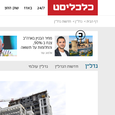
24/7
באזז
שוק ההון
דף הבית
נדל''ן
חדשות נדל''ן
מחיר הבניין בארה"ב
צנח ב-90%,
כלכליסט
דיגיטל
והחלומות על תשואה
גבוהה התנפצו
אלמוג עזר
נדל"ן
חדשות הנדל"ן
נדל"ן עולמי