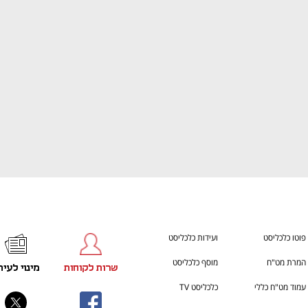
ענף במתח גבוה
מדברים כלכלה, עסקים ומה שב
פוטו כלכליסט
ועידות כלכליסט
המרת מט"ח
מוסף כלכליסט
שרות לקוחות
מינוי לעית
עמוד מט"ח כללי
כלכליסט TV