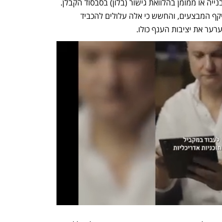
מרבית התשלום על הדירה נדחה לסוף הבנייה או ממומן בהלוואת גישור (בלון) בסבסוד הקבלן. 
ההוראה באה בעקבות העלייה החדה בהיקף המבצעים, והחשש כי אלה עלולים להכביד 
ער את יציבות הענף כולו.