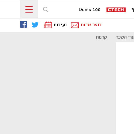
ף
Dun's 100
דואר אדום
ועידות
רי השכר
קרנות