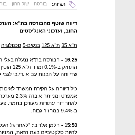
בורסה
שוק ההון
בור
תגיות:
דיווח שוטף מהבורסה בת"א: העדכו
החוב, ועדכוני האנליסטים
ת"א 35
ת"א 125
בנקים-5
טכנולוגיה
16:25 -
שדיווחה על הבנות עם אי.די.בי לגבי 
כיל דיווחה על חקירת המשרד לאיכו
לאחר דוח עתודות מעודכן בתמר. פע
ב-9.4% במחזור גבוה.
15:50 -
הלמן אלדובי: "לאחר גל העל
להיות סלקטיביים בעת הזאת, המניות