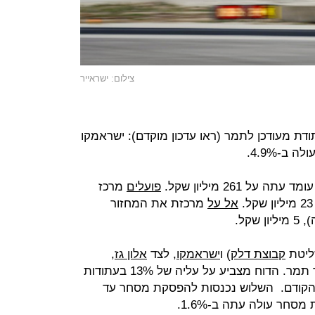
צילום: ישראייר
דת מעודכן לתמר (ראו עדכון מוקדם): ישראמקו
ל 261 מיליון שקל.
פועלים
מרכז
אל על
מרכזת את המחזור
יטת
קבוצת דלק
) ו
ישראמקו
, לצד
אלון גז
,
מפרסמות דוח עתודות מעודכן למאגר תמר. הדוח מצביע על עליה של 13% בעתודות
ן הקודם. השלוש נכנסות להפסקת מסחר עד