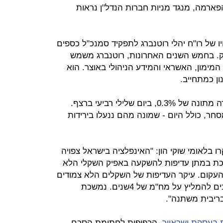
והפארמה, מנגד מניות חברות הנדל"ן נראות
ו של רו"ח יהלי רוטנברג לתפקיד סמנכ"ל כספים
. בחמש השנים האחרונות, רוטנברג משמש
מימון, האשראי והמידע הניהולי באוצר. הוא
ון כמתחייב.
פותחת את השבוע בירידה מתונה של 0.3%, ביום שלילי רביעי ברצף.
צצות החקירה עברו 9 ימי מסחר, כולל היום - שמונה מהם ננעלו בירידות
 בלאומי שוקי הון: "האינפלציה בישראל צפויה
מכת במתן עדיפות להשקעה באפיק השקלי הלא
העקום. עיקר העדיפות של השקלים הלא צמודים
הינה בטווח של 9-4 שנים. אנו ממשיכים להמליץ על מח"מ של 4שנים. נמשכת
ריבית משתנה".
ת בעסקת ישראייר
, הכפופות לחתימת הסכם