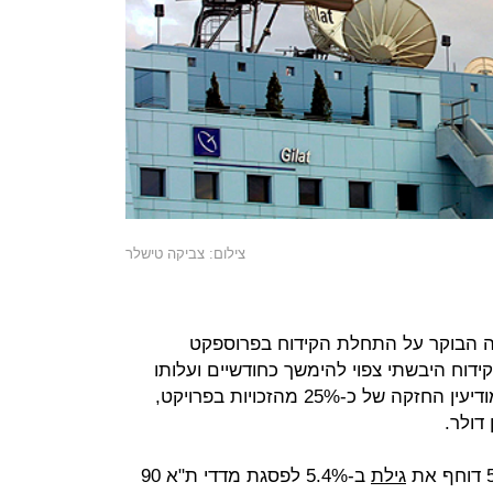
צילום: צביקה טישלר
ה הבוקר על התחלת הקידוח בפרוספקט
Sauv שבפרויקט Grapevine. הקידוח היבשתי צפוי להימשך כחודשיים ועלותו
הכוללת נאמד בכ-6.6 מיליון דולר. למודיעין החזקה של כ-25% מהזכויות בפרויקט,
גילת
ב-5.4% לפסגת מדדי ת"א 90