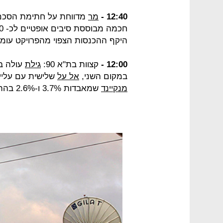
12:40 -
מר
מדווחת על חתימת הסכם 
היקף ההכנסות הצפוי מהפרויקט עומד על 55 מיליו
12:00 -
קצוות בת"א 90:
גילת
עולה ב-4.8% בפסגת המ
במקום השני,
אל על
שלישית עם עלייה של 3.3%. בתחתית 
מנקיינד
שמאבדות 3.7% ו-2.6% בהתאמה.