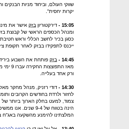
שווקי העולם, וביחוד מניות הבנקים 
יקרות יחסית".
15:05 -
דירקטוריון
בזק
אישר את מינוי
ומנהל הכספים הראשי של קבוצת בזק
כסגן בכיר לחשב הכללי וראש חטיבת ה
ייכנס לתפקידו בבזק לאחר תקופת צינ
14:45 -
בזק
מאז התפו
ורק אחד בעלייה.
14:30 -
דודי רזניק, מנהל מחקר מאקרו
לחזור ולרדת בחודשים הקרובים ותו
צמוד, למעט בחלק הארוך ביותר של 
המלצתינו להימנע מהשקעה באג"ח ב
13:40 -
אל על
ואי.די.בי
הגיעו להבנו