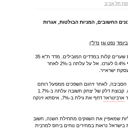
סת תל אביב
נים החשובים, המניות הבולטות, אגרות
ביומד
נפט וגז
נדל"ן
הבורסה בת"א ננעלה בעליות שערים קלות במדדים המובילים. מדד ת"א 35
התחזק ב-0.1% ומדד ת"א 125 הוסיף 0.4% לערכו. אל על עלתה ב-2% לאחר
עסקת ישראייר.
ת הסביבה, לאחר זיהום השפכים ממפעל רותם
אמפרט ומנייתה איבדה 2.3% מערכה. קבוצת דלק של יצחק תשובה עלתה ב-1.7%
ר
ארביטראז'
דחף את גילת ב-7%, איסתא זינקה
יות שמאפיין את השווקים מתחילת השנה, חשוב
 בישראל נראות במחירים נוחים ביחס למרבית