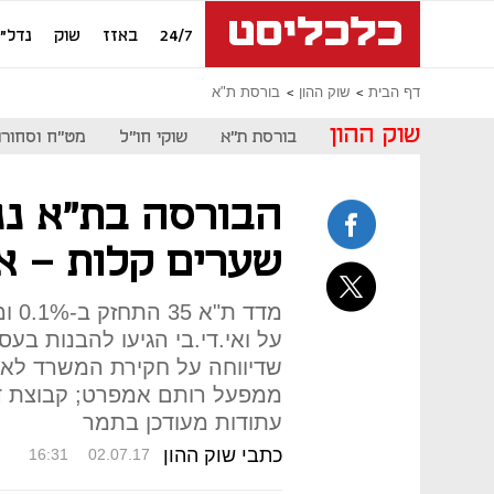
24/7
באזז
שוק
נדל"ן
דף הבית
שוק ההון
בורסת ת"א
שוק ההון
בורסת ת"א
שוקי חו"ל
מט"ח וסחורו
הבורסה בת"א ננ
שערים קלות - אל
שדיווחה על חקירת המשרד לאי
עתודות מעודכן בתמר
כתבי שוק ההון
16:31
02.07.17