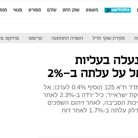
משפט
שוק ההון
עולם
ספורט
פנאי
מוס
ת
סקירת שוקי חו"ל
השורה התחתונה
קריפטו
פרויקט פע
עלה בעליות
 על עלתה ב-2%
מדד ת"א 35 התחזק ב-0.1% ומדד ת"א 125 הוסיף 0.4% לערכו; אל
על ואי.די.בי הגיעו להבנות בעסקת ישראייר; כיל ירדה ב-2.3% לאחר
כות הסביבה, לאחר זיהום השפכים
ממפעל רותם אמפרט; קבוצת דלק עלתה ב-1.7% לאחר דוח