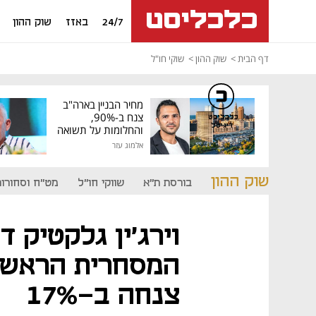
24/7
באזז
שוק ההון
דף הבית
שוק ההון
שוקי חו"ל
מחיר הבניין בארה"ב
צנח ב-90%,
כלכליסט
דיגיטל
והחלומות על תשואה
גבוהה התנפצו
אלמוג עזר
שוק ההון
בורסת ת"א
שווקי חו"ל
מט"ח וסחורות
וירג'ין גלקטיק 
המסחרית הראשונ
צנחה ב-17%