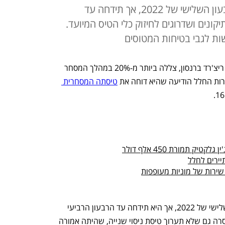
הטיסה היתה אמורה להתקיים ברבעון השלישי של 2022, אך תידחה עד
קונים ושדרוגים לחיזוק כלי הטיס המיועד.
ת לגבי בטיחות המטוסים
מניית וירג'ין אטלנטיק, שייסד המיליארדר ריצ'רד ברנסון, צללה ביותר מ-20% במהלך המסחר 
ירות החלל הודיעה שהיא דוחה את 
טיסתה המסחרית 
 תמורת 450 אלף דולר
תיירים לחלל
שירות של מוניות מעופפות
הטיסה היתה אמורה להתקיים ברבעון השלישי של 2022, אך היא תידחה עד הרבעון הרביעי 
עקב צורך בתיקונים ושדרוגים. החברה מסרה גם שלא תערוך טיסת ניסוי שנייה, שהיתה אמורה 