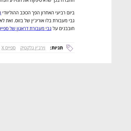
ביום רביעי האחרון הפך הכוכב ההוליוודי 
ו
חובבנים על 
גבי מעבורת דראגון של ספיי
תגיות:
וירג'ין גלקטיק
ספייס X