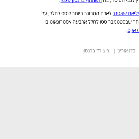
יליאם שאטנר
 לאדם המבוגר ביותר שטס לחלל, על 
גבי מעבורת בלו אוריג'ין של בזוס. זאת לאחר שבספטמבר טסו לחלל ארבעה אסטרונאוטים 
ס אקס
.
בלו אוריג'ין
ריצ'רד ברנסון