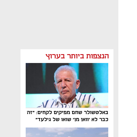
הנצפות ביותר בערוץ
באלטשולר שחם מפיקים לקחים: "זה
כבר לא 'וואן מן' שואו של גילעד"