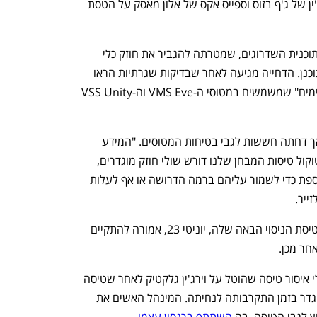
וירג'ין נמצאת במרוץ מול חברת בלו אוריג'ין של ג'ף בזוס וספייס אקס של אלון מאסק על הטסת 
בהצהרה שפרסמה החברה היא מסרה שתוכנית השדרוגים, שמטרתה להגביר את חוזק כלי 
הטיס שלה, תחל באיחור של חודש מהמתוכנן. הדחייה מגיעה לאחר שבדיקות שגרתיות הראו 
"הפחתה אפשרית בחוזק של חומרים מסוימים" שמשמשים במטוסי ה-VMS Eve וה-VSS Unity 
וירג'ין מסרה עוד שהדבר מצריך בדיקה, אך דחתה חששות לגבי בטיחות המטוסים. "המידע 
החדש אינו משפיע על כלי הטיס, אך פרוטוקול טיסות המבחן שלנו דורש שולי חוזק מוגדרים, 
וניתוח נוסף יעריך אם יש לבצע עבודה נוספת כדי לשמור עליהם ברמה הדרושה או אף לעלות 
ייר. 
החברה, שנוסדה על ידי ברנסון, מסרה שטיסת הניסוי הבאה שלה, יוניטי 23, אמורה להתקיים 
חר מכן. 
בחודש שעבר הסיר מינהל הטיסה הפדרלי איסור טיסה שהוטל על וירג'ין גלקטיק לאחר שטיסה 
שקיימה ביולי סטתה מהשטח האווירי המוגדר בזמן התקרבותה לנחיתה. המינהל האשים את 
 לגבי הטיסה, בה 
השתתף ברנסון עצמו
. 