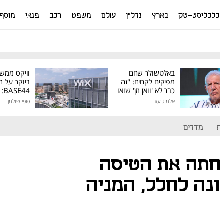
כלכליסט-טק
בארץ
נדל"ן
עולם
משפט
רכב
פנאי
מוסף
באלטשולר שחם
וויקס ממש
מפיקים לקחים: "זה
ביוקר על ר
כבר לא 'וואן מן' שואו
44
של גילעד"
אלמוג עזר
סופי שולמן
מיליון דולר
מדדים
דחתה את הטיסה
ה לחלל, המניה