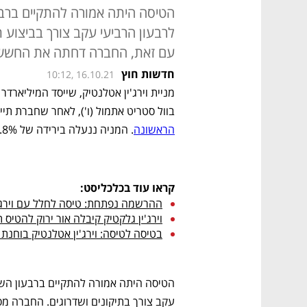
לרבעון הרביעי עקב צורך בביצוע תי
עם זאת, החברה דחתה את החששו
חדשות חוץ
10:12, 16.10.21
בוול סטריט אתמול (ו'), לאחר שחברת תי
הראשונה
. המניה ננעלה בירידה של 16.8%.
קראו עוד בכלכליסט:
ההרשמה נפתחת: טיסה לחלל עם וירג'ין גלקטיק
וירג'ין גלקטיק קיבלה אור ירוק להטיס 
בטיסה לטיסה: וירג'ין אטלנטיק בוחנת 