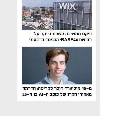
וויקס ממשיכה לשלם ביוקר על
רכישת BASE44: ההפסד הרבעוני
זינק ל-76 מיליון דולר
מ-45 מיליארד דולר לקריסה: הדרמה
מאחורי הקרן של כוכב ה-AI בן ה-25