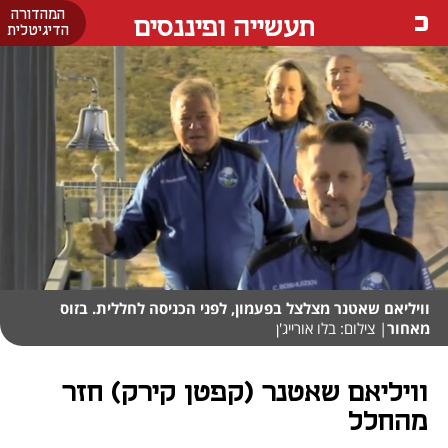
המהדורה
תעשייה ופיננסים
הדיגיטלית
וויליאם שאטנר מצלצל בפעמון, לפני הכניסה לחללית. בזוס
מאחור
| צילום: בלו אורייג'ן
וויליאם שאטנר (קפטן קירק) חזר
מהחלל