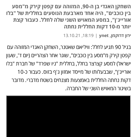
השחקן האגדי בן ה-90, המזוהה עם קפטן קירק מ"מסע
בין כוכבים", היה אחד מארבעת הנוסעים בחללית של "בלו
אורייג'ן", במסע המאויש השני שלה לחלל. כעבור קצת
יותר מ-10 דקות החללית נחתה
ירון דרוקמן, ynet
|
18:19, 13.10.21
בגיל 90 תגיע לחלל: וויליאם שאטנר, השחקן האגדי המזוהה עם 
קפטן קירק מ"מסע בין כוכבים", שוגר אחר הצהריים (יום ד', שעון 
ישראל) למסע קצרצר בחלל, בחללית "ניו שפרד" של חברת "בלו 
אורייג'ן", שבבעלותו של מייסד אמזון ג'ף בזוס. כעבור כ-10 
דקות נחתה החללית באמצעות מצנחים בשטח מדברי. מדובר 
בשיגור המאויש השני של החברה. 