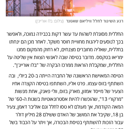
רגע השיגור לחלל וויליאם שאטנר 
(
צילום: בלו אורייג'ן
)
החללית מסוגלת לשהות עד עשר דקות בכבידה נמוכה, ולאפשר 
בכך לנוסעים ליהנות מחוויית חוסר משקל. לאחר מכן הם ינחתו 
בחללית, שאליה מחוברים מצנחים, לא רחוק מהמקום ממנו 
ימריאו בטקסס. מדובר בטיסה שבה לאנשי הצוות אין שליטה על 
החללית, שמקבלת הוראות ממרכז הבקרה של "בלו אורייג'ן".
הטיסה המאוישת הראשונה של החברה הייתה ב-20 ביולי,  ובה 
השתתף בזוס עצמו. פרט אליו, השתתפו בטיסה הקצרה אחיו 
הצעיר של מייסד אמזון, מארק בזוס, וולי פאנק, אחת מנשות 
"מרקורי 13", שהוכשרו להיות אסטרונאוטיות בשנות ה-60' של 
המאה הקודמת, אך מעולם לא טסו לחלל וגם אוליבר דאמן, צעיר 
בן 18, שקיבל את המושב של האדם ששילם 28 מיליון דולר 
עבור הזכות להשתתף בטיסת הבכורה, אך ויתר על הכבוד בשל 